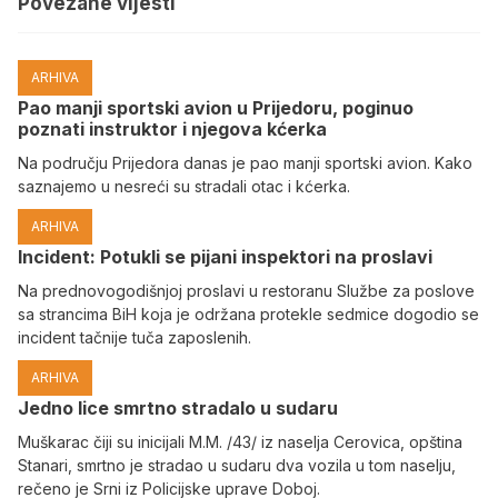
Povezane vijesti
ARHIVA
Pao manji sportski avion u Prijedoru, poginuo
poznati instruktor i njegova kćerka
Na području Prijedora danas je pao manji sportski avion. Kako
saznajemo u nesreći su stradali otac i kćerka.
ARHIVA
Incident: Potukli se pijani inspektori na proslavi
Na prednovogodišnjoj proslavi u restoranu Službe za poslove
sa strancima BiH koja je održana protekle sedmice dogodio se
incident tačnije tuča zaposlenih.
ARHIVA
Јedno lice smrtno stradalo u sudaru
Muškarac čiji su inicijali M.M. /43/ iz naselja Cerovica, opština
Stanari, smrtno je stradao u sudaru dva vozila u tom naselju,
rečeno je Srni iz Policijske uprave Doboj.