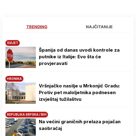
TRENDING
NAJČITANIJE
SVIJET
Španija od danas uvodi kontrole za
putnike iz Italije: Evo šta će
provjeravati
HRONIKA
Vršnjačko nasilje u Mrkonjić Gradu:
Protiv pet maloljetnika podnesen
izvještaj tužilaštvu
REPUBLIKA SRPSKA / BIH
Na većini graničnih prelaza pojačan
saobraćaj