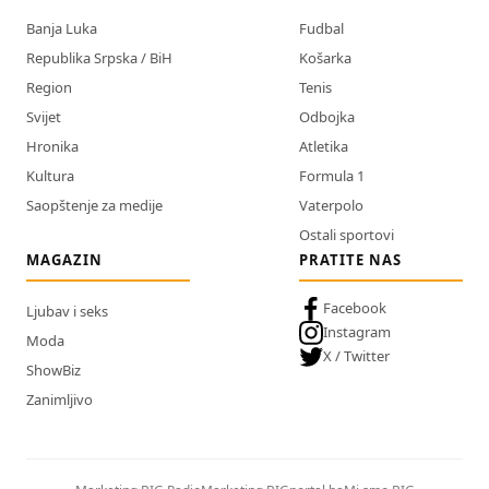
Banja Luka
Fudbal
Republika Srpska / BiH
Košarka
Region
Tenis
Svijet
Odbojka
Hronika
Atletika
Kultura
Formula 1
Saopštenje za medije
Vaterpolo
Ostali sportovi
MAGAZIN
PRATITE NAS
Facebook
Ljubav i seks
Instagram
Moda
X / Twitter
ShowBiz
Zanimljivo