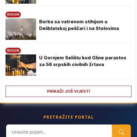
REGION
Borba sa vatrenom stihijom u
Deliblatskoj peščari i na Stolovima
REGION
U Gornjem Selištu kod Gline parastos
za 56 srpskih civilnih žrtava
PRIKAŽI JOŠ VIJESTI
PRETRAŽITE PORTAL
Search
for: