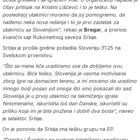
čitav pritisak na Kristini Liščević i to je teško. Na
poslednjoj utakmici moramo da joj pomognemo, da
nađemo neka nova rešenja i to je prvi zadatak za
utakmicu sa Slovenijom”
, rekao je
Bregar
, a prenosi
zvanični sajt Rukometnog saveza Srbije.
Srbija je prošle godine pobedila Sloveniju 31:25 na
Svetskom prvenstvu.
“Što se mene tiče uradićemo sve da dobijemo ovu
utakmicu. Biće teško, Slovenija je veoma motivisana
zbog igre na domaćem terenu, a mi moramo da uradimo
mnogo bolji posao od onoga što smo pokazali do sad.
Slovenija je u prvoj utakmici na takmičenju igrala
fenomenalno, iskoristila loš dan Danske, iskoristili su
priliku koja im je bila pružena i dobili dva boda”
, naveo
je selektor Srbije.
On je ponovio da Srbija ima tešku grupu na EP.
“Danska i Švedska na svakom takmičenju završavaju