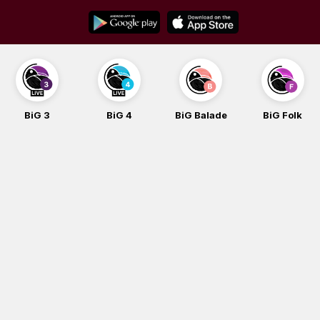
Skip
to
content
BiG 3
BiG 4
BiG Balade
BiG Folk