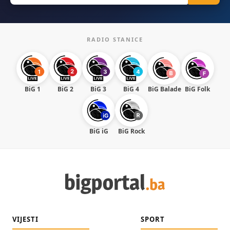
RADIO STANICE
BiG 1
BiG 2
BiG 3
BiG 4
BiG Balade
BiG Folk
BiG iG
BiG Rock
VIJESTI
SPORT