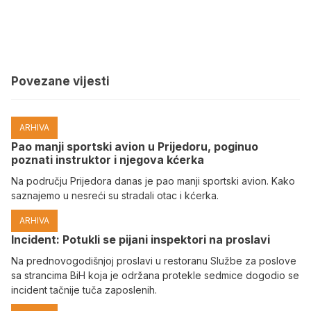
Povezane vijesti
ARHIVA
Pao manji sportski avion u Prijedoru, poginuo
poznati instruktor i njegova kćerka
Na području Prijedora danas je pao manji sportski avion. Kako
saznajemo u nesreći su stradali otac i kćerka.
ARHIVA
Incident: Potukli se pijani inspektori na proslavi
Na prednovogodišnjoj proslavi u restoranu Službe za poslove
sa strancima BiH koja je održana protekle sedmice dogodio se
incident tačnije tuča zaposlenih.