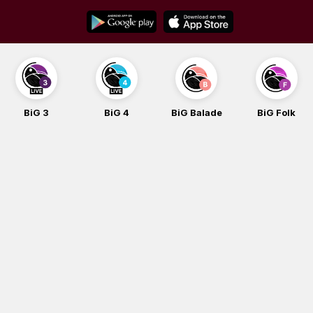
Skip
to
content
BiG 3
BiG 4
BiG Balade
BiG Folk