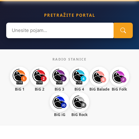
PRETRAŽITE PORTAL
Search
for:
RADIO STANICE
BiG 1
BiG 2
BiG 3
BiG 4
BiG Balade
BiG Folk
BiG iG
BiG Rock