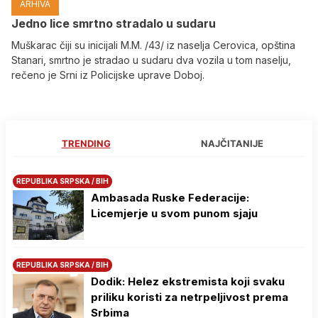
ARHIVA
Јedno lice smrtno stradalo u sudaru
Muškarac čiji su inicijali M.M. /43/ iz naselja Cerovica, opština
Stanari, smrtno je stradao u sudaru dva vozila u tom naselju,
rečeno je Srni iz Policijske uprave Doboj.
TRENDING
NAJČITANIJE
REPUBLIKA SRPSKA / BIH
Ambasada Ruske Federacije:
Licemjerje u svom punom sjaju
REPUBLIKA SRPSKA / BIH
Dodik: Helez ekstremista koji svaku
priliku koristi za netrpeljivost prema
Srbima