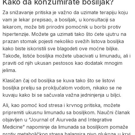
Kako da konzumirate bosiljak?
Za snižavanje pritiska je važno da uzimate terapiju koju
vam je lekar prepisao, a bosiljak, u konsultaciji sa
lekarom, može biti prirodni pomoćnik u borbi protiv
hipertenzije. Možete ga uzimati tako što ćete ujutru na
prazan stomak pojesti nekoliko svežih listova bosiljka
kako biste iskoristili sve blagodeti ove moćne biljke.
Takođe, listiće bosiljka možete ubacivati u limunadu, ali i
praviti od njih ukusan pestosos kao dodatak mnogim
jelima.
Klasičan čaj od bosiljka se kuva tako što se listovi
bosiljka preliju sa proključalom vodom, nikako se ne
kuvaju kako bi se sačuvala važna jedninjenja u biljci.
Ali, kao pomoć kod stresa i krvnog pritiska, možete
pripremiti ukusnu limunadu sa bosiljkom. Naučni članak
objavljen u “Journal of Aiurveda and Integrative
Medicine” napominje da limunada sa bosiljkom pomaže
protiv metaboličkog stresa balansira nivo glukoze u krvi,