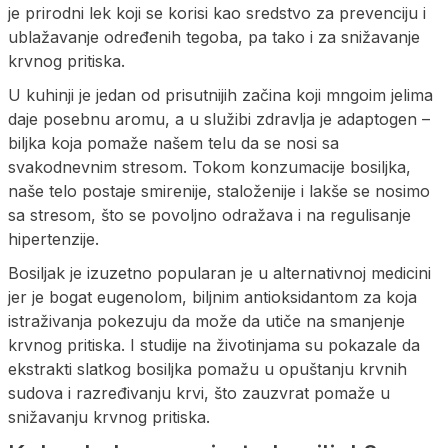
je prirodni lek koji se korisi kao sredstvo za prevenciju i
ublažavanje određenih tegoba, pa tako i za snižavanje
krvnog pritiska.
U kuhinji je jedan od prisutnijih začina koji mngoim jelima
daje posebnu aromu, a u služibi zdravlja je adaptogen –
biljka koja pomaže našem telu da se nosi sa
svakodnevnim stresom. Tokom konzumacije bosiljka,
naše telo postaje smirenije, staloženije i lakše se nosimo
sa stresom, što se povoljno odražava i na regulisanje
hipertenzije.
Bosiljak je izuzetno popularan je u alternativnoj medicini
jer je bogat eugenolom, biljnim antioksidantom za koja
istraživanja pokezuju da može da utiče na smanjenje
krvnog pritiska. I studije na životinjama su pokazale da
ekstrakti slatkog bosiljka pomažu u opuštanju krvnih
sudova i razređivanju krvi, što zauzvrat pomaže u
snižavanju krvnog pritiska.