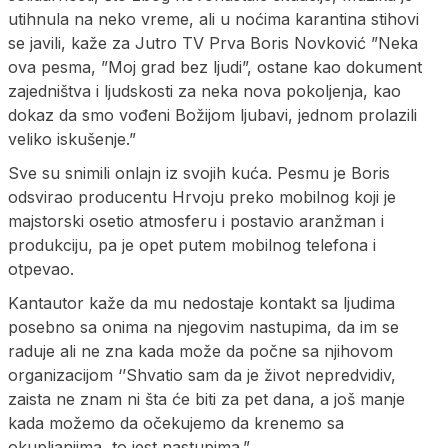
utihnula na neko vreme, ali u noćima karantina stihovi
se javili, kaže za Jutro TV Prva Boris Novković ”Neka
ova pesma, ”Moj grad bez ljudi”, ostane kao dokument
zajedništva i ljudskosti za neka nova pokoljenja, kao
dokaz da smo vođeni Božijom ljubavi, jednom prolazili
veliko iskušenje.”
Sve su snimili onlajn iz svojih kuća. Pesmu je Boris
odsvirao producentu Hrvoju preko mobilnog koji je
majstorski osetio atmosferu i postavio aranžman i
produkciju, pa je opet putem mobilnog telefona i
otpevao.
Kantautor kaže da mu nedostaje kontakt sa ljudima
posebno sa onima na njegovim nastupima, da im se
raduje ali ne zna kada može da počne sa njihovom
organizacijom ‘’Shvatio sam da je život nepredvidiv,
zaista ne znam ni šta će biti za pet dana, a još manje
kada možemo da očekujemo da krenemo sa
okupljanjima, to jest nastupima.”