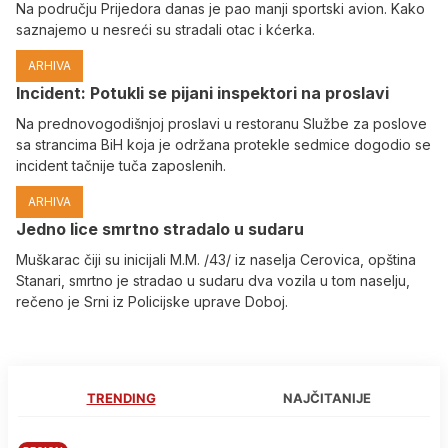
Na području Prijedora danas je pao manji sportski avion. Kako
saznajemo u nesreći su stradali otac i kćerka.
ARHIVA
Incident: Potukli se pijani inspektori na proslavi
Na prednovogodišnjoj proslavi u restoranu Službe za poslove
sa strancima BiH koja je održana protekle sedmice dogodio se
incident tačnije tuča zaposlenih.
ARHIVA
Јedno lice smrtno stradalo u sudaru
Muškarac čiji su inicijali M.M. /43/ iz naselja Cerovica, opština
Stanari, smrtno je stradao u sudaru dva vozila u tom naselju,
rečeno je Srni iz Policijske uprave Doboj.
TRENDING
NAJČITANIJE