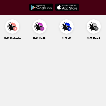
Skip
to
content
BiG Balade
BiG Folk
BiG iG
BiG Rock