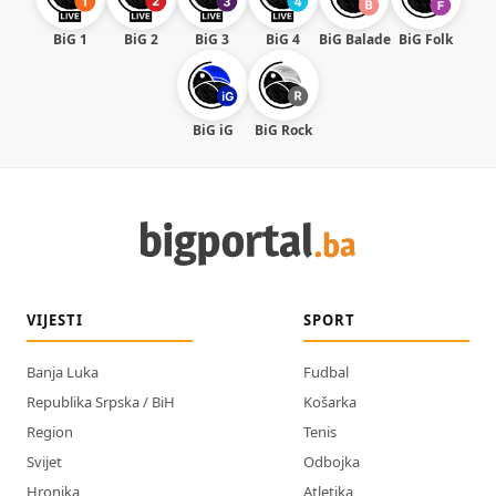
BiG 1
BiG 2
BiG 3
BiG 4
BiG Balade
BiG Folk
BiG iG
BiG Rock
VIJESTI
SPORT
Banja Luka
Fudbal
Republika Srpska / BiH
Košarka
Region
Tenis
Svijet
Odbojka
Hronika
Atletika