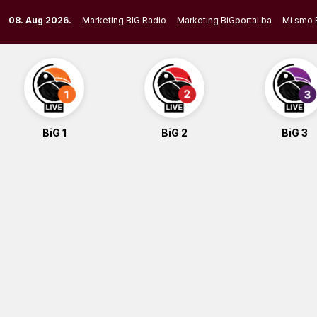
Skip
08. Aug 2026.
Marketing BIG Radio
Marketing BiGportal.ba
Mi smo 
to
content
BiG 1
BiG 2
BiG 3