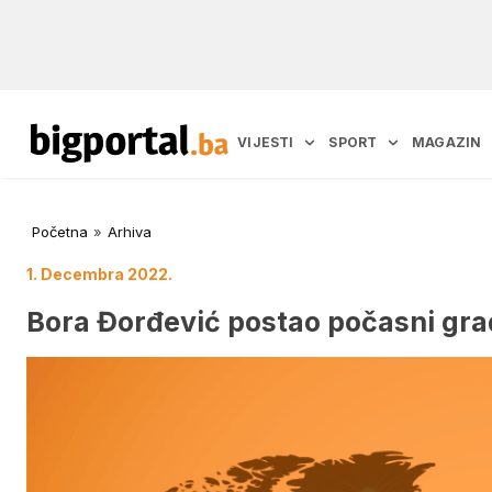
VIJESTI
SPORT
MAGAZIN
Početna
»
Arhiva
1. Decembra 2022.
Bora Đorđević postao počasni gr