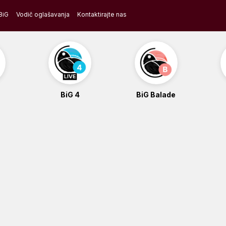
BiG
Vodič oglašavanja
Kontaktirajte nas
BiG 4
BiG Balade