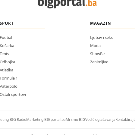
SPORT
MAGAZIN
Fudbal
Ljubav i seks
Košarka
Moda
Tenis
ShowBiz
Odbojka
Zanimljivo
Atletika
Formula 1
Vaterpolo
Ostali sportovi
eting BIG Radio
Marketing BIGportal.ba
Mi smo BIG
Vodič oglašavanja
Kontaktiraj