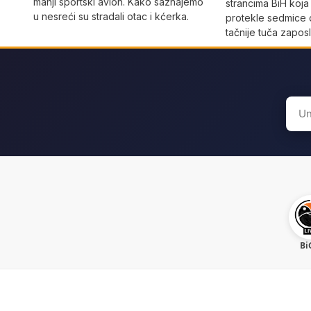
manji sportski avion. Kako saznajemo
strancima BiH koja
u nesreći su stradali otac i kćerka.
protekle sedmice 
tačnije tuča zaposl
Sear
for:
Bi