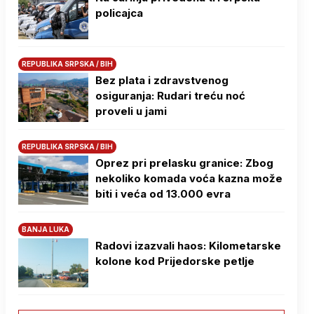
policajca
REPUBLIKA SRPSKA / BIH
Bez plata i zdravstvenog
osiguranja: Rudari treću noć
proveli u jami
REPUBLIKA SRPSKA / BIH
Oprez pri prelasku granice: Zbog
nekoliko komada voća kazna može
biti i veća od 13.000 evra
BANJA LUKA
Radovi izazvali haos: Kilometarske
kolone kod Prijedorske petlje