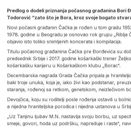
Predlog o dodeli priznanja počasnog građanina Bori 
Todorović “zato što je Bora, kroz svoje bogato stvar
Novi počasni građanin Čačka je rođen u tom gradu 1952
1978. godine u Beogradu je osnovao rok grupu „Riblja Č
objavio isto toliko snimljenih koncerata i kompilacija.
Titulu počasnog građanina Čačka pre Đorđevića su dobil
predsednik Srbije i 2017. godine košarkaški trener Žel
košarkašku karijeru u Košarkaškom klubu „Borac“.
Decembarska nagrada Grada Čačka pripala je hraniteljici 
baki troje unuka, koja je, iako živi kao podstanar, preuz
staranja, rođenoj sa retkom, genetskom, neizlečivom bo
Devojčica, koju su roditelji posle rođenja ostavili u boln
a nijedna hraniteljska porodica i nijedna ustanova u Srbij
„Uz Tanjinu ljubav M.N. nastavlja svoju borbu, uz specif
smeje, govori, hoda uz podršku, napreduje i raste“, na