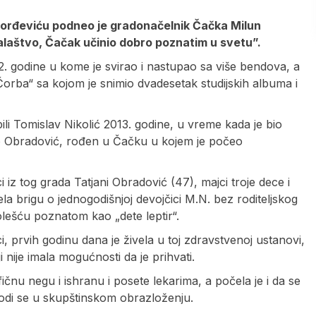
Đorđeviću podneo je gradonačelnik Čačka Milun
alaštvo, Čačak učinio dobro poznatim u svetu”.
. godine u kome je svirao i nastupao sa više bendova, a
orba“ sa kojom je snimio dvadesetak studijskih albuma i
i Tomislav Nikolić 2013. godine, u vreme kada je bio
jko Obradović, rođen u Čačku u kojem je počeo
iz tog grada Tatjani Obradović (47), majci troje dece i
ela brigu o jednogodišnjoj devojčici M.N. bez roditeljskog
lešću poznatom kao „dete leptir“.
ici, prvih godinu dana je živela u toj zdravstvenoj ustanovi,
i nije imala mogućnosti da je prihvati.
ičnu negu i ishranu i posete lekarima, a počela je i da se
vodi se u skupštinskom obrazloženju.