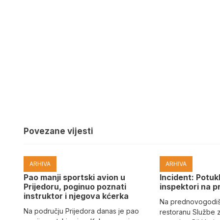
Povezane vijesti
ARHIVA
ARHIVA
Pao manji sportski avion u
Incident: Potukl
Prijedoru, poginuo poznati
inspektori na p
instruktor i njegova kćerka
Na prednovogodišn
Na području Prijedora danas je pao
restoranu Službe 