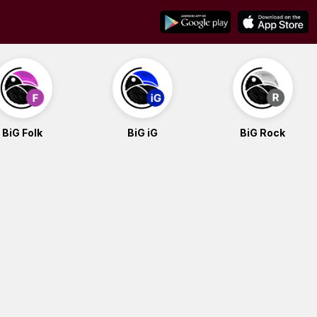
BiG Folk
BiG iG
BiG Rock