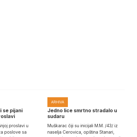
ARHIVA
i se pijani
Јedno lice smrtno stradalo u
roslavi
sudaru
joj proslavi u
Muškarac čiji su inicijali M.M. /43/ iz
za poslove sa
naselja Cerovica, opština Stanari,