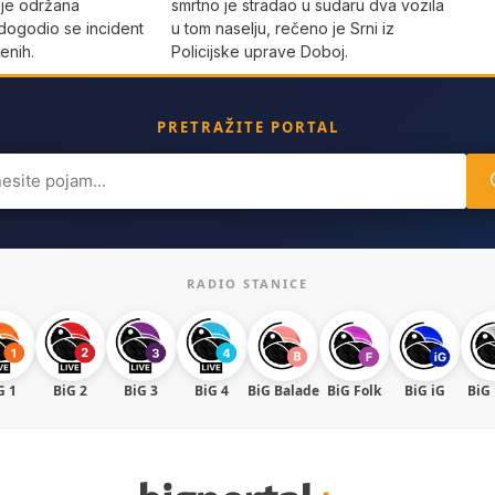
 je održana
smrtno je stradao u sudaru dva vozila
dogodio se incident
u tom naselju, rečeno je Srni iz
enih.
Policijske uprave Doboj.
PRETRAŽITE PORTAL
ch
RADIO STANICE
G 1
BiG 2
BiG 3
BiG 4
BiG Balade
BiG Folk
BiG iG
BiG