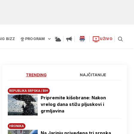
BIG BIZZ
PROGRAM
UŽIVO
TRENDING
NAJČITANIJE
REPUBLIKA SRPSKA / BIH
Pripremite kišobrane: Nakon
vrelog dana stižu pljuskovi i
grmljavina
HRONIKA
Na Јarinju privedena tri srpska