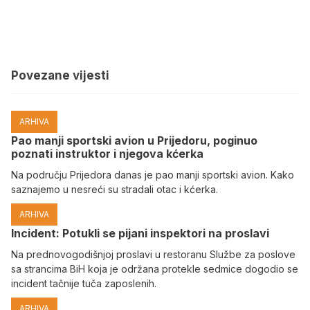
Povezane vijesti
ARHIVA
Pao manji sportski avion u Prijedoru, poginuo
poznati instruktor i njegova kćerka
Na području Prijedora danas je pao manji sportski avion. Kako
saznajemo u nesreći su stradali otac i kćerka.
ARHIVA
Incident: Potukli se pijani inspektori na proslavi
Na prednovogodišnjoj proslavi u restoranu Službe za poslove
sa strancima BiH koja je održana protekle sedmice dogodio se
incident tačnije tuča zaposlenih.
ARHIVA