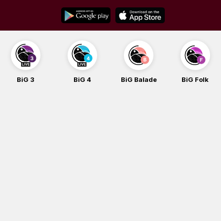
Skip
to
content
BiG 3
BiG 4
BiG Balade
BiG Folk