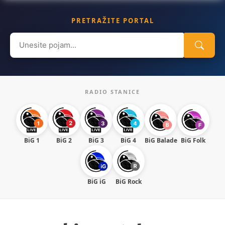
PRETRAŽITE PORTAL
Search
for:
RADIO STANICE
BiG 1
BiG 2
BiG 3
BiG 4
BiG Balade
BiG Folk
BiG iG
BiG Rock