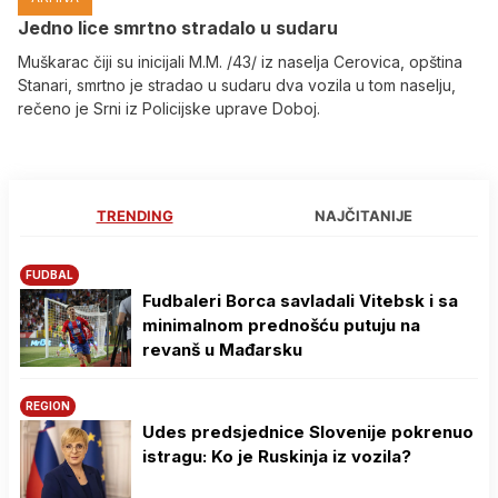
Јedno lice smrtno stradalo u sudaru
Muškarac čiji su inicijali M.M. /43/ iz naselja Cerovica, opština
Stanari, smrtno je stradao u sudaru dva vozila u tom naselju,
rečeno je Srni iz Policijske uprave Doboj.
TRENDING
NAJČITANIJE
FUDBAL
Fudbaleri Borca savladali Vitebsk i sa
minimalnom prednošću putuju na
revanš u Mađarsku
REGION
Udes predsjednice Slovenije pokrenuo
istragu: Ko je Ruskinja iz vozila?