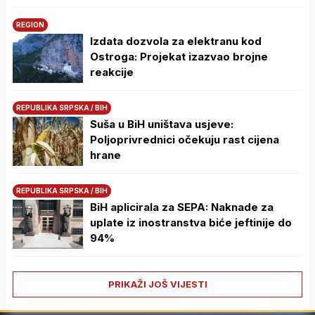
REGION
Izdata dozvola za elektranu kod
Ostroga: Projekat izazvao brojne
reakcije
REPUBLIKA SRPSKA / BIH
Suša u BiH uništava usjeve:
Poljoprivrednici očekuju rast cijena
hrane
REPUBLIKA SRPSKA / BIH
BiH aplicirala za SEPA: Naknade za
uplate iz inostranstva biće jeftinije do
94%
PRIKAŽI JOŠ VIJESTI