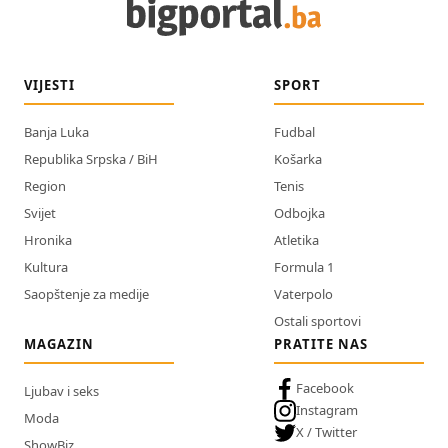
VIJESTI
SPORT
Banja Luka
Fudbal
Republika Srpska / BiH
Košarka
Region
Tenis
Svijet
Odbojka
Hronika
Atletika
Kultura
Formula 1
Saopštenje za medije
Vaterpolo
Ostali sportovi
MAGAZIN
PRATITE NAS
Facebook
Ljubav i seks
Instagram
Moda
X / Twitter
ShowBiz