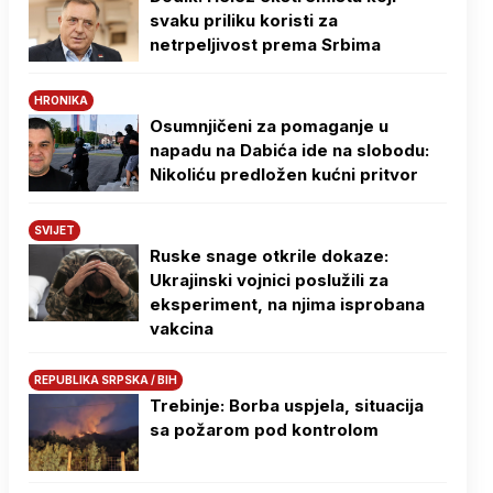
svaku priliku koristi za
netrpeljivost prema Srbima
HRONIKA
Osumnjičeni za pomaganje u
napadu na Dabića ide na slobodu:
Nikoliću predložen kućni pritvor
SVIJET
Ruske snage otkrile dokaze:
Ukrajinski vojnici poslužili za
eksperiment, na njima isprobana
vakcina
REPUBLIKA SRPSKA / BIH
Trebinje: Borba uspjela, situacija
sa požarom pod kontrolom