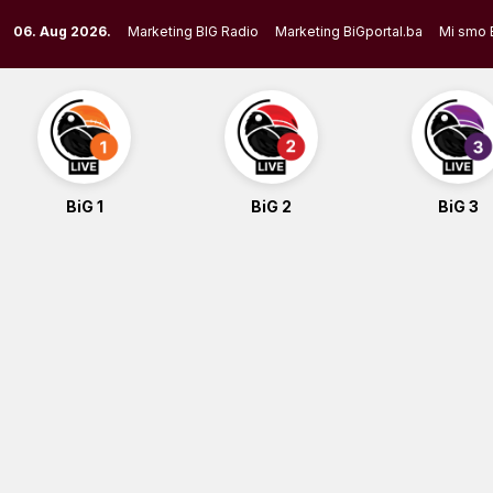
Skip
06. Aug 2026.
Marketing BIG Radio
Marketing BiGportal.ba
Mi smo 
to
content
BiG 1
BiG 2
BiG 3