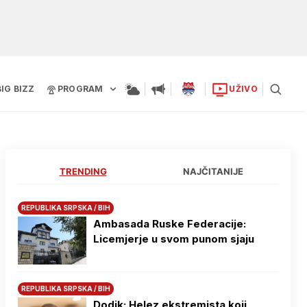
BIG BIZZ
PROGRAM
UŽIVO
TRENDING
NAJČITANIJE
REPUBLIKA SRPSKA / BIH
Ambasada Ruske Federacije:
Licemjerje u svom punom sjaju
REPUBLIKA SRPSKA / BIH
Dodik: Helez ekstremista koji