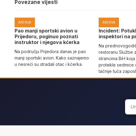
Povezane vijesti
ARHIVA
ARHIVA
Pao manji sportski avion u
Incident: Potukl
Prijedoru, poginuo poznati
inspektori na p
instruktor i njegova kćerka
Na prednovogodišn
Na području Prijedora danas je pao
restoranu Službe 
manji sportski avion. Kako saznajemo
strancima BiH koja
u nesreći su stradali otac i kćerka.
protekle sedmice 
tačnije tuča zaposl
Sear
for: