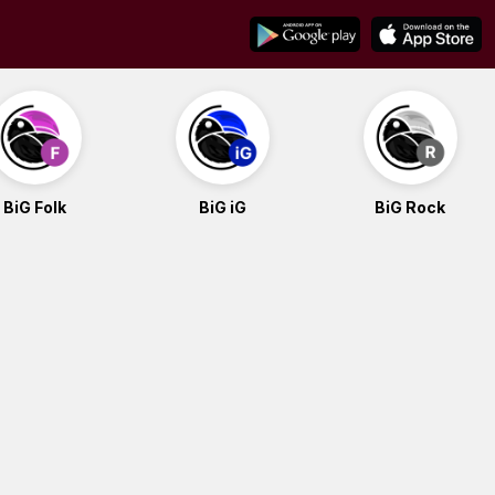
BiG Folk
BiG iG
BiG Rock