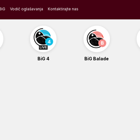
BiG
Vodič oglašavanja
Kontaktirajte nas
BiG 4
BiG Balade