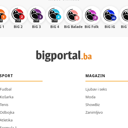
G 1
BiG 2
BiG 3
BiG 4
BiG Balade
BiG Folk
BiG iG
BiG
SPORT
MAGAZIN
Fudbal
Ljubav i seks
Košarka
Moda
Tenis
ShowBiz
Odbojka
Zanimljivo
Atletika
Formula 1