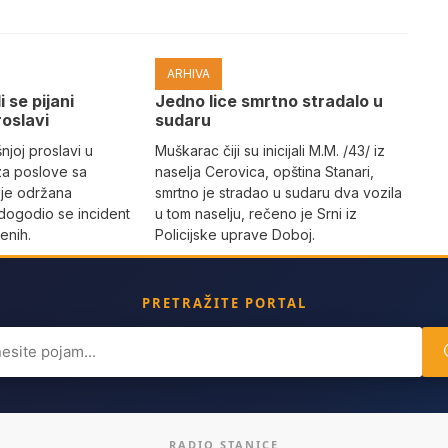
ARHIVA
i se pijani
Јedno lice smrtno stradalo u
roslavi
sudaru
joj proslavi u
Muškarac čiji su inicijali M.M. /43/ iz
za poslove sa
naselja Cerovica, opština Stanari,
 je održana
smrtno je stradao u sudaru dva vozila
dogodio se incident
u tom naselju, rečeno je Srni iz
enih.
Policijske uprave Doboj.
PRETRAŽITE PORTAL
ch
RADIO STANICE