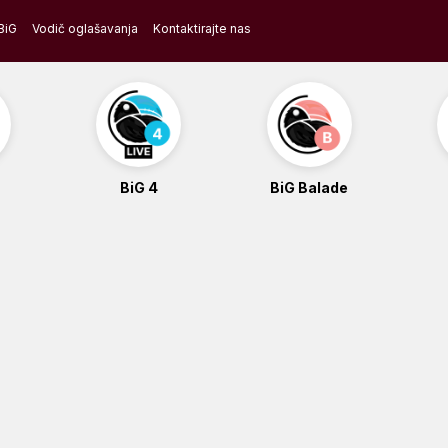
BiG
Vodič oglašavanja
Kontaktirajte nas
BiG 4
BiG Balade