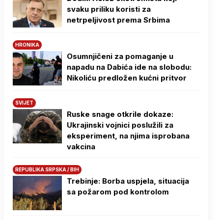
svaku priliku koristi za
netrpeljivost prema Srbima
HRONIKA
Osumnjičeni za pomaganje u
napadu na Dabića ide na slobodu:
Nikoliću predložen kućni pritvor
SVIJET
Ruske snage otkrile dokaze:
Ukrajinski vojnici poslužili za
eksperiment, na njima isprobana
vakcina
REPUBLIKA SRPSKA / BIH
Trebinje: Borba uspjela, situacija
sa požarom pod kontrolom