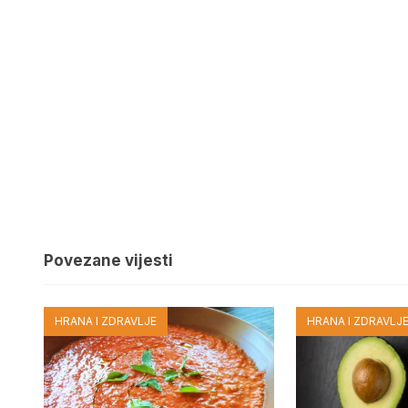
Povezane vijesti
HRANA I ZDRAVLJE
HRANA I ZDRAVLJ