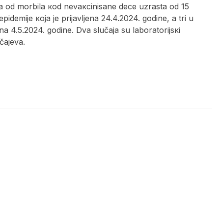
njа оd mоrbilа коd nеvакcinisаnе dеcе uzrаstа оd 15
dеmiје која је priјаvljеnа 24.4.2024. gоdinе, а tri u
еnа 4.5.2024. gоdinе. Dvа slučаја su lаbоrаtоriјsкi
čајеvа.