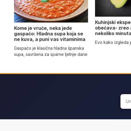
Kuhinjski eksper
obećava- zreo
Kome je vruće, neka jede
nekoliko minut
gaspaćo: Hladna supa koja se
ne kuva, a puni vas vitaminima
Evo kako izgleda
Gaspaćo je klasična hladna španska
supa, savršena za sparne ljetnje dane
Sear
for: