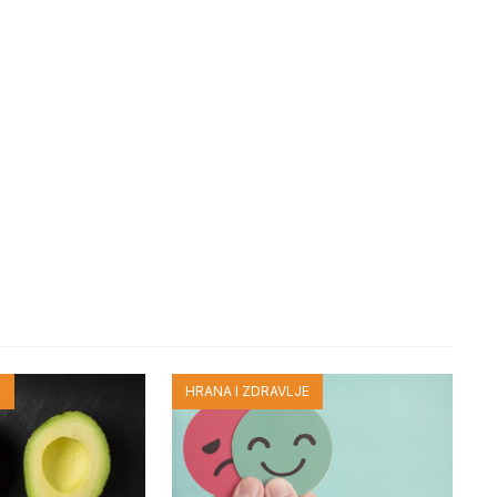
E
HRANA I ZDRAVLJE