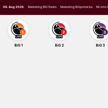
Skip
06. Aug 2026.
Marketing BIG Radio
Marketing BiGportal.ba
Mi smo 
to
content
BiG 1
BiG 2
BiG 3