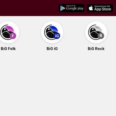
BiG Folk
BiG iG
BiG Rock