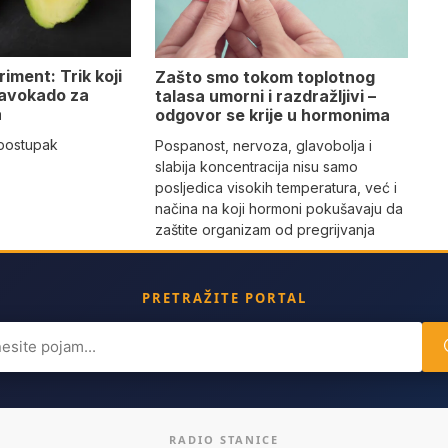
iment: Trik koji
Zašto smo tokom toplotnog
 avokado za
talasa umorni i razdražljivi –
a
odgovor se krije u hormonima
 postupak
Pospanost, nervoza, glavobolja i
slabija koncentracija nisu samo
posljedica visokih temperatura, već i
načina na koji hormoni pokušavaju da
zaštite organizam od pregrijvanja
PRETRAŽITE PORTAL
ch
RADIO STANICE