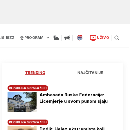
BIG BIZZ
PROGRAM
UŽIVO
TRENDING
NAJČITANIJE
REPUBLIKA SRPSKA / BIH
Ambasada Ruske Federacije:
Licemjerje u svom punom sjaju
REPUBLIKA SRPSKA / BIH
Dodik: Helez ekstremista koji