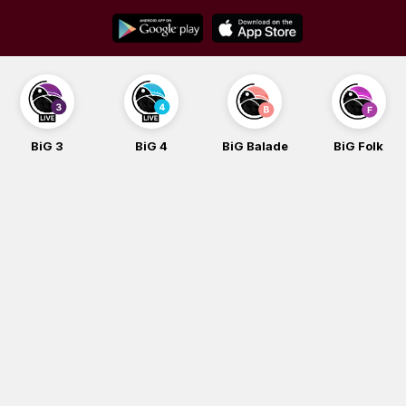
Skip
to
content
BiG 3
BiG 4
BiG Balade
BiG Folk