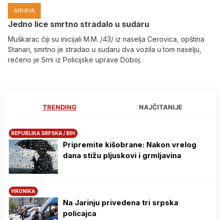
ARHIVA
Јedno lice smrtno stradalo u sudaru
Muškarac čiji su inicijali M.M. /43/ iz naselja Cerovica, opština
Stanari, smrtno je stradao u sudaru dva vozila u tom naselju,
rečeno je Srni iz Policijske uprave Doboj.
TRENDING
NAJČITANIJE
REPUBLIKA SRPSKA / BIH
Pripremite kišobrane: Nakon vrelog
dana stižu pljuskovi i grmljavina
HRONIKA
Na Јarinju privedena tri srpska
policajca