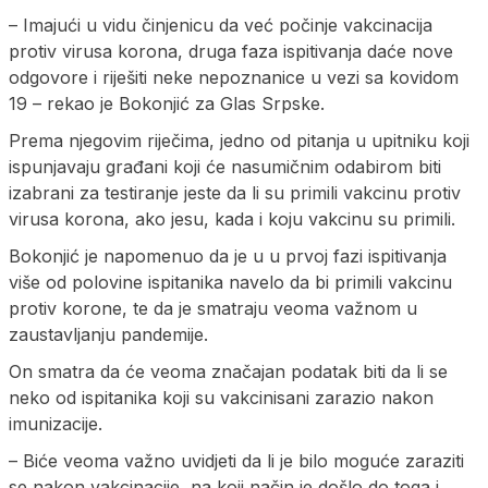
– Imajući u vidu činjenicu da već počinje vakcinacija
protiv virusa korona, druga faza ispitivanja daće nove
odgovore i riješiti neke nepoznanice u vezi sa kovidom
19 – rekao je Bokonjić za Glas Srpske.
Prema njegovim riječima, jedno od pitanja u upitniku koji
ispunjavaju građani koji će nasumičnim odabirom biti
izabrani za testiranje jeste da li su primili vakcinu protiv
virusa korona, ako jesu, kada i koju vakcinu su primili.
Bokonjić je napomenuo da je u u prvoj fazi ispitivanja
više od polovine ispitanika navelo da bi primili vakcinu
protiv korone, te da je smatraju veoma važnom u
zaustavljanju pandemije.
On smatra da će veoma značajan podatak biti da li se
neko od ispitanika koji su vakcinisani zarazio nakon
imunizacije.
– Biće veoma važno uvidjeti da li je bilo moguće zaraziti
se nakon vakcinacije, na koji način je došlo do toga i