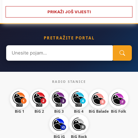
PRIKAŽI JOŠ VIJESTI
PRETRAŽITE PORTAL
Search
for:
RADIO STANICE
BiG 1
BiG 2
BiG 3
BiG 4
BiG Balade
BiG Folk
BiG iG
BiG Rock