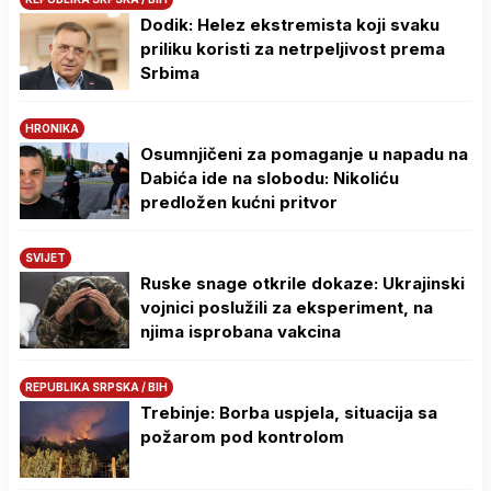
Dodik: Helez ekstremista koji svaku
priliku koristi za netrpeljivost prema
Srbima
HRONIKA
Osumnjičeni za pomaganje u napadu na
Dabića ide na slobodu: Nikoliću
predložen kućni pritvor
SVIJET
Ruske snage otkrile dokaze: Ukrajinski
vojnici poslužili za eksperiment, na
njima isprobana vakcina
REPUBLIKA SRPSKA / BIH
Trebinje: Borba uspjela, situacija sa
požarom pod kontrolom