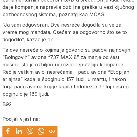
da je kompanija napravila ozbiljne greške u vezi ključnog
bezbednosnog sistema, poznatg kao MCAS.
“Ja sam odgovoran. Dve nesreće dogodila su se za
vreme mog mandata. Osećam se odgovorno što se to
dogodilo”, kazao je on.
Te dve nesreće o kojima je govorio su padovi najnovijih
“Boingovih” aviona “737 MAX 8” za manje od šest
meseci, što je ozbiljno ugrozilo reputaciju kompanije.
Reč je velikim avio-nesrećama – padu aviona “Etiopijan
erlajnsa” kada je špoginulo 157 ljudi, u martu, i nakon
toga padu aviona koji je kupila Indonezija. U toj nesreći
poginulo je 189 ljudi.
B92
Podijeli vijest na: