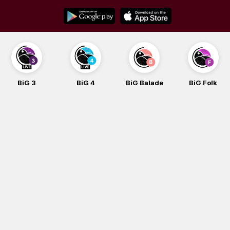
Skip
to
content
BiG 3
BiG 4
BiG Balade
BiG Folk