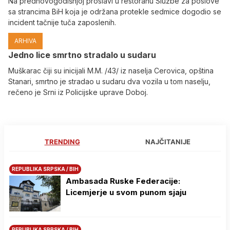
Na prednovogodišnjoj proslavi u restoranu Službe za poslove
sa strancima BiH koja je održana protekle sedmice dogodio se
incident tačnije tuča zaposlenih.
ARHIVA
Јedno lice smrtno stradalo u sudaru
Muškarac čiji su inicijali M.M. /43/ iz naselja Cerovica, opština
Stanari, smrtno je stradao u sudaru dva vozila u tom naselju,
rečeno je Srni iz Policijske uprave Doboj.
TRENDING
NAJČITANIJE
REPUBLIKA SRPSKA / BIH
Ambasada Ruske Federacije:
Licemjerje u svom punom sjaju
REPUBLIKA SRPSKA / BIH