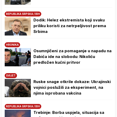
REPUBLIKA SRPSKA / BIH
Dodik: Helez ekstremista koji svaku
priliku koristi za netrpeljivost prema
Srbima
HRONIKA
Osumnjičeni za pomaganje u napadu na
Dabića ide na slobodu: Nikoliću
predložen kućni pritvor
SVIJET
Ruske snage otkrile dokaze: Ukrajinski
vojnici poslužili za eksperiment, na
njima isprobana vakcina
REPUBLIKA SRPSKA / BIH
Trebinje: Borba uspjela, situacija sa