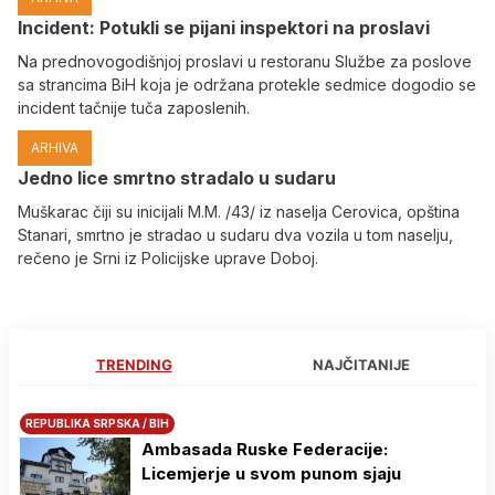
Incident: Potukli se pijani inspektori na proslavi
Na prednovogodišnjoj proslavi u restoranu Službe za poslove
sa strancima BiH koja je održana protekle sedmice dogodio se
incident tačnije tuča zaposlenih.
ARHIVA
Јedno lice smrtno stradalo u sudaru
Muškarac čiji su inicijali M.M. /43/ iz naselja Cerovica, opština
Stanari, smrtno je stradao u sudaru dva vozila u tom naselju,
rečeno je Srni iz Policijske uprave Doboj.
TRENDING
NAJČITANIJE
REPUBLIKA SRPSKA / BIH
Ambasada Ruske Federacije:
Licemjerje u svom punom sjaju