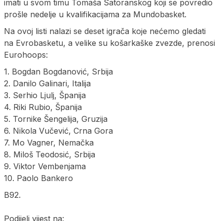
imati u svom timu Tomaša Satoranskog koji se povredio
prošle nedelje u kvalifikacijama za Mundobasket.
Na ovoj listi nalazi se deset igrača koje nećemo gledati
na Evrobasketu, a velike su košarkaške zvezde, prenosi
Eurohoops:
1. Bogdan Bogdanović, Srbija
2. Danilo Galinari, Italija
3. Serhio Ljulj, Španija
4. Riki Rubio, Španija
5. Tornike Šengelija, Gruzija
6. Nikola Vučević, Crna Gora
7. Mo Vagner, Nemačka
8. Miloš Teodosić, Srbija
9. Viktor Vembenjama
10. Paolo Bankero
B92.
Podijeli vijest na: