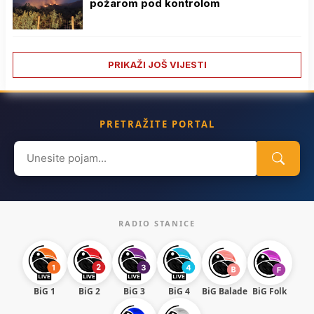
požarom pod kontrolom
PRIKAŽI JOŠ VIJESTI
PRETRAŽITE PORTAL
Search
for:
RADIO STANICE
BiG 1
BiG 2
BiG 3
BiG 4
BiG Balade
BiG Folk