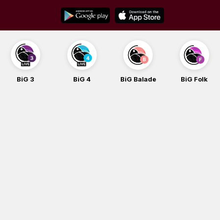
Skip
to
content
BiG 3
BiG 4
BiG Balade
BiG Folk