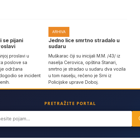
ARHIVA
i se pijani
Јedno lice smrtno stradalo u
roslavi
sudaru
joj proslavi u
Muškarac čiji su inicijali M.M. /43/ iz
za poslove sa
naselja Cerovica, opština Stanari,
 je održana
smrtno je stradao u sudaru dva vozila
dogodio se incident
u tom naselju, rečeno je Srni iz
enih.
Policijske uprave Doboj.
PRETRAŽITE PORTAL
ch