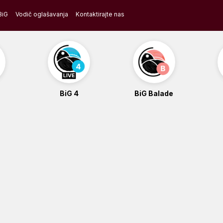
BiG
Vodič oglašavanja
Kontaktirajte nas
BiG 4
BiG Balade