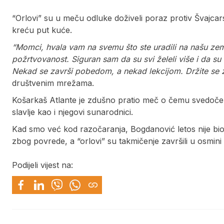
“Orlovi” su u meču odluke doživeli poraz protiv Švajca
kreću put kuće.
“Momci, hvala vam na svemu što ste uradili na našu zem
požrtvovanost.
Siguran sam da su svi želeli više i da su 
Nekad se završi pobedom, a nekad lekcijom. Držite se 
društvenim mrežama.
Košarkaš Atlante je zdušno pratio meč o čemu svedoče n
slavlje kao i njegovi sunarodnici.
Kad smo već kod razočaranja, Bogdanović letos nije bio
zbog povrede, a “orlovi” su takmičenje završili u osmini 
Podijeli vijest na: