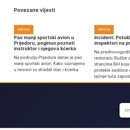
Povezane vijesti
ARHIVA
ARHIVA
Pao manji sportski avion u
Incident: Potukl
Prijedoru, poginuo poznati
inspektori na p
instruktor i njegova kćerka
Na prednovogodišn
Na području Prijedora danas je pao
restoranu Službe 
manji sportski avion. Kako saznajemo
strancima BiH koja
u nesreći su stradali otac i kćerka.
protekle sedmice 
tačnije tuča zaposl
Sear
for: