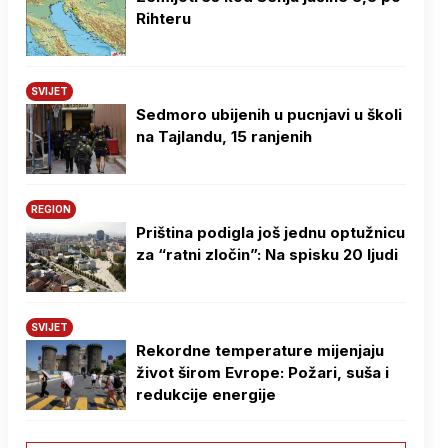
Rihteru
SVIJET
Sedmoro ubijenih u pucnjavi u školi
na Tajlandu, 15 ranjenih
REGION
Priština podigla još jednu optužnicu
za “ratni zločin”: Na spisku 20 ljudi
SVIJET
Rekordne temperature mijenjaju
život širom Evrope: Požari, suša i
redukcije energije