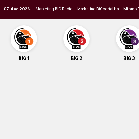
Skip
07. Aug 2026.
Marketing BIG Radio
Marketing BiGportal.ba
Mi smo 
to
content
BiG 1
BiG 2
BiG 3