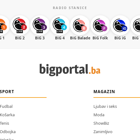
RADIO STANICE
G 1
BiG 2
BiG 3
BiG 4
BiG Balade
BiG Folk
BiG iG
BiG
SPORT
MAGAZIN
Fudbal
Ljubav i seks
Košarka
Moda
Tenis
ShowBiz
Odbojka
Zanimljivo