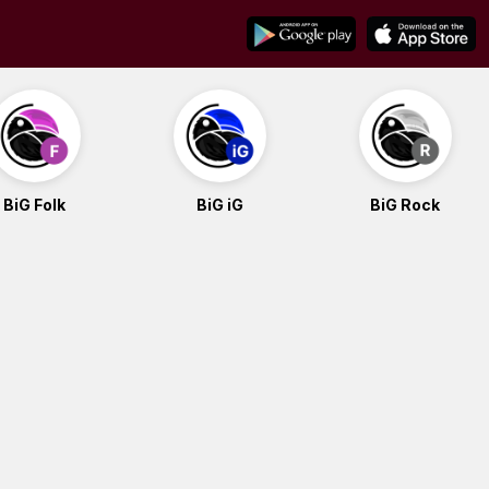
BiG Folk
BiG iG
BiG Rock