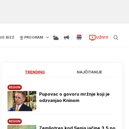
BIG BIZZ
PROGRAM
UŽIVO
TRENDING
NAJČITANIJE
REGION
Pupovac o govoru mržnje koji je
odzvanjao Kninom
REGION
Zemljotres kod Senja jačine 3,5 po