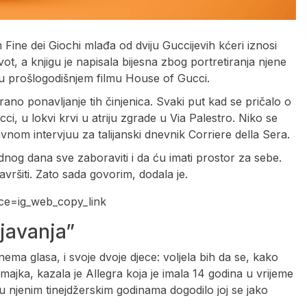
m Fine dei Giochi mlađa od dviju Guccijevih kćeri iznosi
ivot, a knjigu je napisala bijesna zbog portretiranja njene
 u prošlogodišnjem filmu House of Gucci.
irano ponavljanje tih činjenica. Svaki put kad se pričalo o
ci, u lokvi krvi u atriju zgrade u Via Palestro. Niko se
vnom intervjuu za talijanski dnevnik Corriere della Sera.
jednog dana sve zaboraviti i da ću imati prostor za sebe.
ršiti. Zato sada govorim, dodala je.
ce=ig_web_copy_link
javanja”
ema glasa, i svoje dvoje djece: voljela bih da se, kako
a majka, kazala je Allegra koja je imala 14 godina u vrijeme
 u njenim tinejdžerskim godinama dogodilo joj se jako