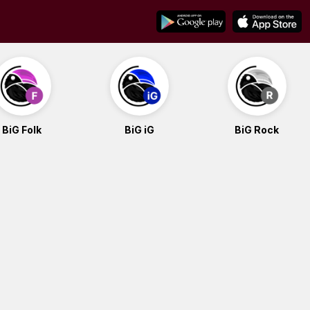
BiG Folk
BiG iG
BiG Rock