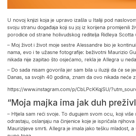
U novoj knjizi koja je upravo izašla u Italiji pod naslovo
svoju stranu događaja koji su joj iz korijena promijenili ž
porodice od strane holivudskog reditelja Ridleya Scotta
– Moj život i život moje sestre Alessandre bio je kontinu
nama, evo i te užasne fotografije: beživotni Maurizio Guc
nikada nije zapitao što osjećamo, rekla je Allegra u neda
– Do sada nisam govorila jer sam bila u iluziji da će se 
Danas, sa svojih 40 godina, znam da ovo nikada neće zav
https://www.instagram.com/p/CbLPcKKqjSU/?utm_sour
“Moja majka ima jak duh preživl
– Htjela sam reći svoje. To dugujem svom ocu, koji više n
odrastaju, oslanjaju na činjenice koje je ispričala njihov
Maurizijeve smrti. Allegra je imala jako tešku mladost, a
puno toga.