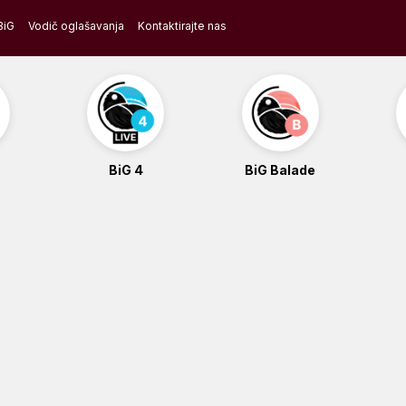
BiG
Vodič oglašavanja
Kontaktirajte nas
BiG 4
BiG Balade