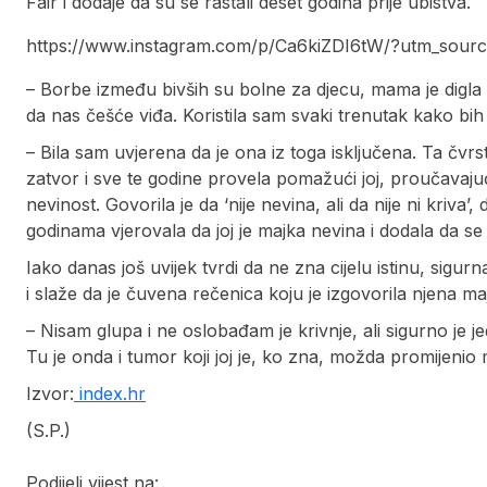
Fair i dodaje da su se rastali deset godina prije ubistva.
https://www.instagram.com/p/Ca6kiZDI6tW/?utm_sourc
– Borbe između bivših su bolne za djecu, mama je digla 
da nas češće viđa. Koristila sam svaki trenutak kako bih bi
– Bila sam uvjerena da je ona iz toga isključena. Ta čvr
zatvor i sve te godine provela pomažući joj, proučavaju
nevinost. Govorila je da ‘nije nevina, ali da nije ni kriva’
godinama vjerovala da joj je majka nevina i dodala da se 
Iako danas još uvijek tvrdi da ne zna cijelu istinu, sigurna
i slaže da je čuvena rečenica koju je izgovorila njena majk
– Nisam glupa i ne oslobađam je krivnje, ali sigurno je je
Tu je onda i tumor koji joj je, ko zna, možda promijenio 
Izvor:
index.hr
(S.P.)
Podijeli vijest na: