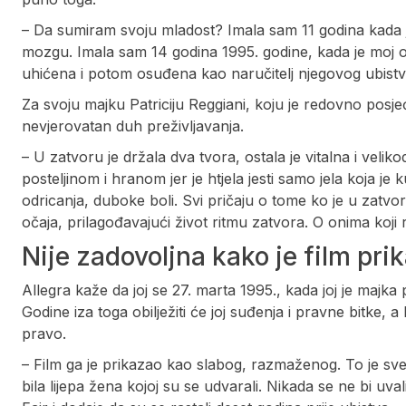
– Da sumiram svoju mladost? Imala sam 11 godina kada j
mozgu. Imala sam 14 godina 1995. godine, kada je moj ot
uhićena i potom osuđena kao naručitelj njegovog ubistva
Za svoju majku Patriciju Reggiani, koju je redovno posj
nevjerovatan duh preživljavanja.
– U zatvoru je držala dva tvora, ostala je vitalna i vel
posteljinom i hranom jer je htjela jesti samo jela koja je
odricanja, duboke boli. Svi pričaju o tome ko je u zatvo
očaja, prilagođavajući život ritmu zatvora. O onima koji 
Nije zadovoljna kako je film prik
Allegra kaže da joj se 27. marta 1995., kada joj je majka p
Godine iza toga obilježiti će joj suđenja i pravne bitke, a
pravo.
– Film ga je prikazao kao slabog, razmaženog. To je sve l
bila lijepa žena kojoj su se udvarali. Nikada se ne bi uva