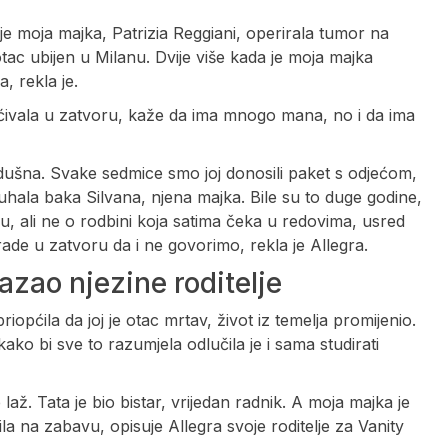
e moja majka, Patrizia Reggiani, operirala tumor na
ac ubijen u Milanu. Dvije više kada je moja majka
, rekla je.
ećivala u zatvoru, kaže da ima mnogo mana, no i da ima
ikodušna. Svake sedmice smo joj donosili paket s odjećom,
 kuhala baka Silvana, njena majka. Bile su to duge godine,
ru, ali ne o rodbini koja satima čeka u redovima, usred
rade u zatvoru da i ne govorimo, rekla je Allegra.
azao njezine roditelje
riopćila da joj je otac mrtav, život iz temelja promijenio.
 kako bi sve to razumjela odlučila je i sama studirati
až. Tata je bio bistar, vrijedan radnik. A moja majka je
lila na zabavu, opisuje Allegra svoje roditelje za Vanity