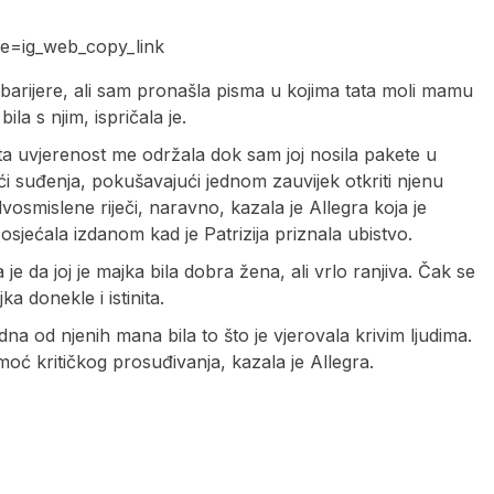
e=ig_web_copy_link
barijere, ali sam pronašla pisma u kojima tata moli mamu
la s njim, ispričala je.
sta uvjerenost me održala dok sam joj nosila pakete u
ći suđenja, pokušavajući jednom zauvijek otkriti njenu
, dvosmislene riječi, naravno, kazala je Allegra koja je
osjećala izdanom kad je Patrizija priznala ubistvo.
 je da joj je majka bila dobra žena, ali vrlo ranjiva. Čak se
a donekle i istinita.
dna od njenih mana bila to što je vjerovala krivim ljudima.
moć kritičkog prosuđivanja, kazala je Allegra.