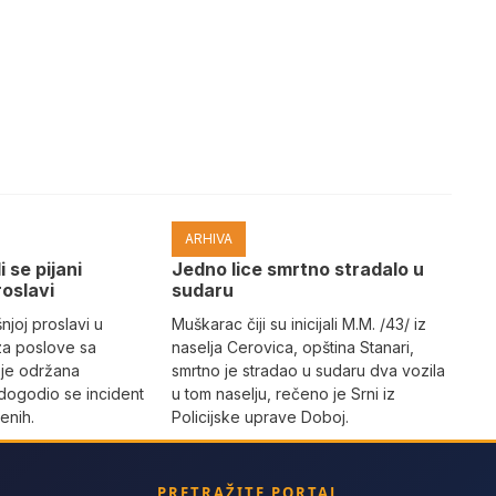
ARHIVA
i se pijani
Јedno lice smrtno stradalo u
roslavi
sudaru
joj proslavi u
Muškarac čiji su inicijali M.M. /43/ iz
za poslove sa
naselja Cerovica, opština Stanari,
 je održana
smrtno je stradao u sudaru dva vozila
dogodio se incident
u tom naselju, rečeno je Srni iz
enih.
Policijske uprave Doboj.
PRETRAŽITE PORTAL