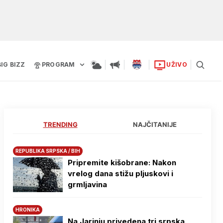
BIG BIZZ
PROGRAM
UŽIVO
TRENDING
NAJČITANIJE
REPUBLIKA SRPSKA / BIH
Pripremite kišobrane: Nakon
vrelog dana stižu pljuskovi i
grmljavina
HRONIKA
Na Јarinju privedena tri srpska