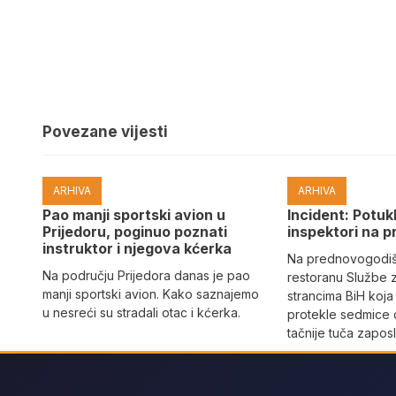
Povezane vijesti
ARHIVA
ARHIVA
Pao manji sportski avion u
Incident: Potukl
Prijedoru, poginuo poznati
inspektori na p
instruktor i njegova kćerka
Na prednovogodišn
Na području Prijedora danas je pao
restoranu Službe 
manji sportski avion. Kako saznajemo
strancima BiH koja
u nesreći su stradali otac i kćerka.
protekle sedmice 
tačnije tuča zaposl