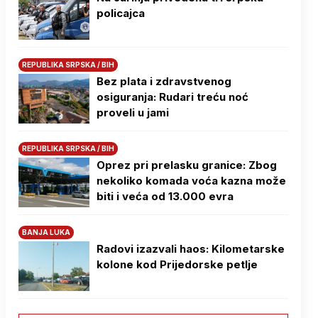
policajca
REPUBLIKA SRPSKA / BIH
Bez plata i zdravstvenog
osiguranja: Rudari treću noć
proveli u jami
REPUBLIKA SRPSKA / BIH
Oprez pri prelasku granice: Zbog
nekoliko komada voća kazna može
biti i veća od 13.000 evra
BANJA LUKA
Radovi izazvali haos: Kilometarske
kolone kod Prijedorske petlje