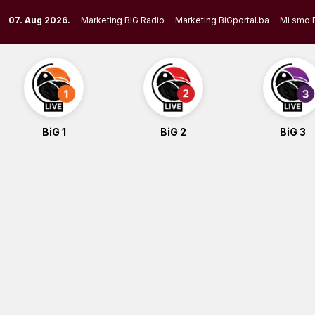
Skip
07. Aug 2026.
Marketing BIG Radio
Marketing BiGportal.ba
Mi smo 
to
content
BiG 1
BiG 2
BiG 3