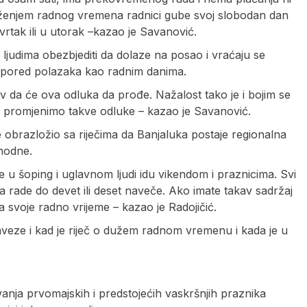
ženjem radnog vremena radnici gube svoj slobodan dan
tvrtak ili u utorak –kazao je Savanović.
m ljudima obezbjediti da dolaze na posao i vraćaju se
aspored polazaka kao radnim danima.
av da će ova odluka da prođe. Nažalost tako je i bojim se
promjenimo takve odluke – kazao je Savanović.
 obrazložio sa riječima da Banjaluka postaje regionalna
hodne.
e u šoping i uglavnom ljudi idu vikendom i praznicima. Svi
 da rade do devet ili deset naveče. Ako imate takav sadržaj
ma svoje radno vrijeme – kazao je Radojičić.
veze i kad je riječ o dužem radnom vremenu i kada je u
anja prvomajskih i predstojećih vaskršnjih praznika