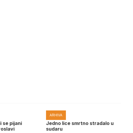
ARHIVA
i se pijani
Јedno lice smrtno stradalo u
roslavi
sudaru