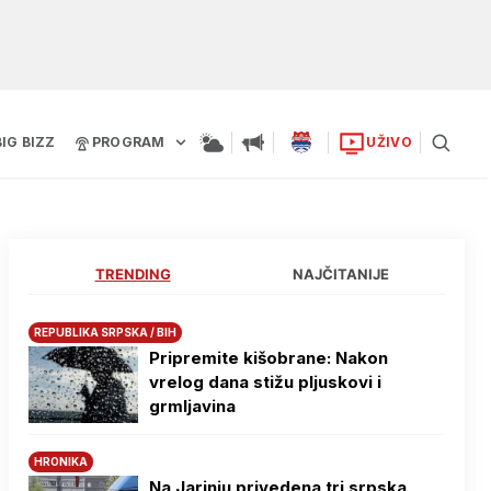
BIG BIZZ
PROGRAM
UŽIVO
TRENDING
NAJČITANIJE
REPUBLIKA SRPSKA / BIH
Pripremite kišobrane: Nakon
vrelog dana stižu pljuskovi i
grmljavina
HRONIKA
Na Јarinju privedena tri srpska