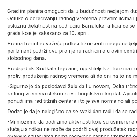
Grad im planira omogućiti da u budućnosti nedjeljom duž
Odluke o određivanju radnog vremena pravnim licima i p
uslužnu djelatnost na područiju Banjaluke, a koja će s
grada koje je zakazano za 10. april.
Prema trenutno važećoj odluci tržni centri mogu nedjel
parlament podrži ovu promjenu radnicima u ovim centrim
slobodnog dana.
Predsjednik Sindikata trgovine, ugostiteljstva, turizma 
protiv produženja radnog vremena ali da oni na to ne mo
-Sigurno je da poslodavci žele da i u novom, Delta tržn
radnog vremena steknu novo bogatstvo i kapital. Apsolut
ponudi ima rad tržnih centara i to je sve normalno ali p
Dodao je da je nelogično da se svaki dan radi i da se rad
-Mi možemo da podržimo aktivnosti koje su usmjerene 
slučaju sindikat ne može da podrži ovaj produžetak ra
ovakvim situacijama nema redovnog radnog vremena od