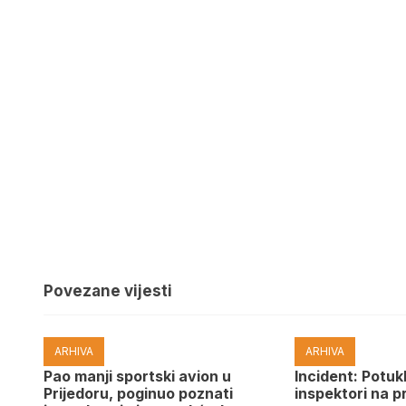
Povezane vijesti
ARHIVA
ARHIVA
Pao manji sportski avion u
Incident: Potukl
Prijedoru, poginuo poznati
inspektori na p