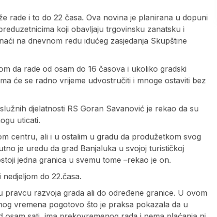
e rade i to do 22 časa. Ova novina je planirana u dopuni
reduzetnicima koji obavljaju trgovinsku zanatsku i
e naći na dnevnom redu idućeg zasjedanja Skupštine
jom da rade od osam do 16 časova i ukoliko gradski
a će se radno vrijeme udvostručiti i mnoge ostaviti bez
i uslužnih djelatnosti RS Goran Savanović je rekao da su
gu uticati.
om centru, ali i u ostalim u gradu da produžetkom svog
no je uredu da grad Banjaluka u svojoj turističkoj
ostoji jedna granica u svemu tome –rekao je on.
i nedjeljom do 22.časa.
u pravcu razvoja grada ali do određene granice. U ovom
dnog vremena pogotovo što je praksa pokazala da u
 osam sati, ima prekovremenog rada i nema plaćanja ni