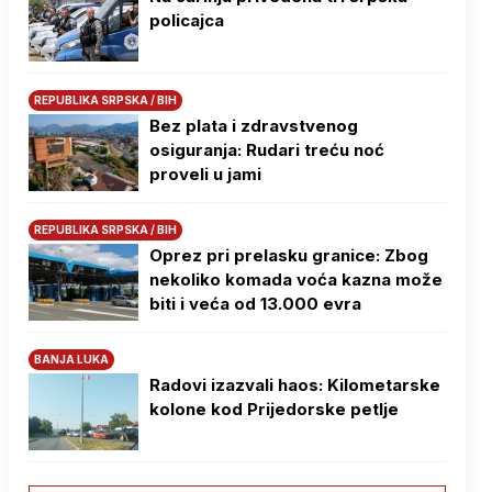
policajca
REPUBLIKA SRPSKA / BIH
Bez plata i zdravstvenog
osiguranja: Rudari treću noć
proveli u jami
REPUBLIKA SRPSKA / BIH
Oprez pri prelasku granice: Zbog
nekoliko komada voća kazna može
biti i veća od 13.000 evra
BANJA LUKA
Radovi izazvali haos: Kilometarske
kolone kod Prijedorske petlje