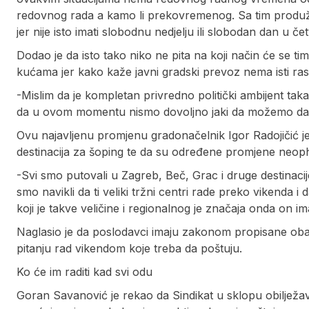
redovnog rada a kamo li prekovremenog. Sa tim produ
jer nije isto imati slobodnu nedjelju ili slobodan dan u če
Dodao je da isto tako niko ne pita na koji način će se ti
kućama jer kako kaže javni gradski prevoz nema isti r
-Mislim da je kompletan privredno politički ambijent tak
da u ovom momentu nismo dovoljno jaki da možemo da 
Ovu najavljenu promjenu gradonačelnik Igor Radojičić je
destinacija za šoping te da su određene promjene neop
-Svi smo putovali u Zagreb, Beč, Grac i druge destinacij
smo navikli da ti veliki tržni centri rade preko vikenda i
koji je takve veličine i regionalnog je značaja onda on i
Naglasio je da poslodavci imaju zakonom propisane oba
pitanju rad vikendom koje treba da poštuju.
Ko će im raditi kad svi odu
Goran Savanović je rekao da Sindikat u sklopu obilježav