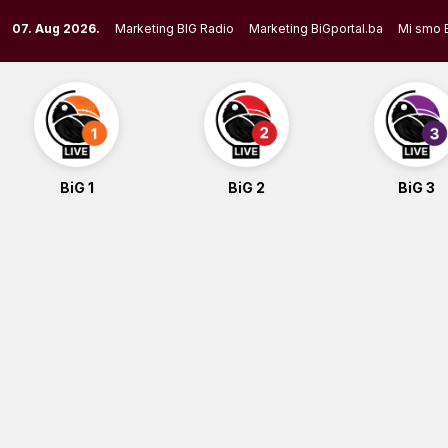
Skip
07. Aug 2026.
Marketing BIG Radio
Marketing BiGportal.ba
Mi smo 
to
content
BiG 1
BiG 2
BiG 3