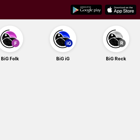
BiG Folk
BiG iG
BiG Rock