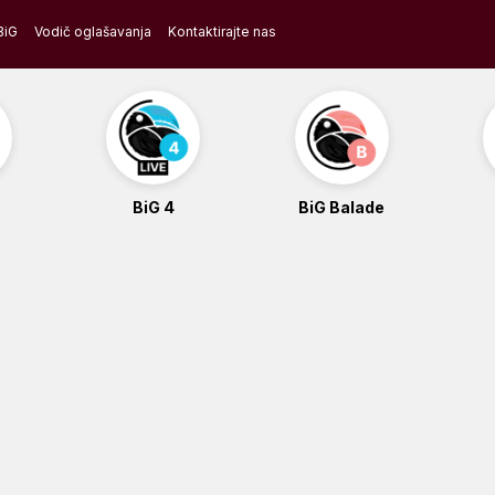
BiG
Vodič oglašavanja
Kontaktirajte nas
BiG 4
BiG Balade