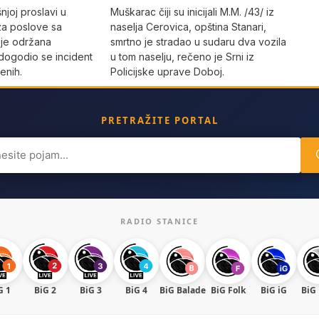
joj proslavi u
Muškarac čiji su inicijali M.M. /43/ iz
za poslove sa
naselja Cerovica, opština Stanari,
 je održana
smrtno je stradao u sudaru dva vozila
dogodio se incident
u tom naselju, rečeno je Srni iz
enih.
Policijske uprave Doboj.
PRETRAŽITE PORTAL
ch
RADIO STANICE
G 1
BiG 2
BiG 3
BiG 4
BiG Balade
BiG Folk
BiG iG
BiG