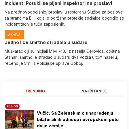
Incident: Potukli se pijani inspektori na proslavi
Na prednovogodišnjoj proslavi u restoranu Službe za poslove
sa strancima BiH koja je održana protekle sedmice dogodio se
incident tačnije tuča zaposlenih.
ARHIVA
Јedno lice smrtno stradalo u sudaru
Muškarac čiji su inicijali M.M. /43/ iz naselja Cerovica, opština
Stanari, smrtno je stradao u sudaru dva vozila u tom naselju,
rečeno je Srni iz Policijske uprave Doboj.
TRENDING
NAJČITANIJE
REGION
Vučić: Sa Zelenskim o unapređenju
bilateralnih odnosa i evropskom putu
dvije zemlje