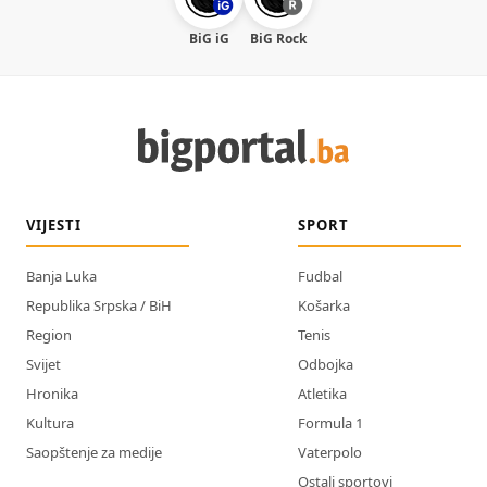
BiG iG
BiG Rock
VIJESTI
SPORT
Banja Luka
Fudbal
Republika Srpska / BiH
Košarka
Region
Tenis
Svijet
Odbojka
Hronika
Atletika
Kultura
Formula 1
Saopštenje za medije
Vaterpolo
Ostali sportovi