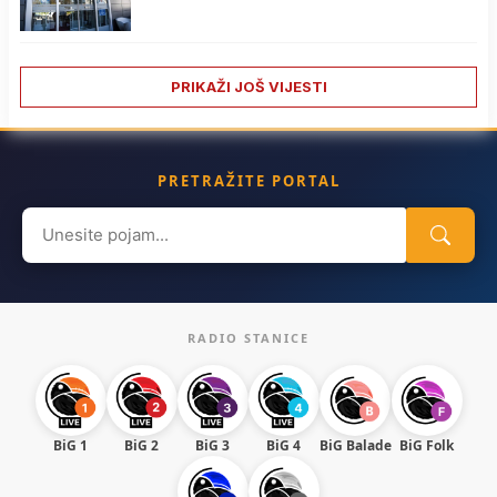
PRIKAŽI JOŠ VIJESTI
PRETRAŽITE PORTAL
Search
for:
RADIO STANICE
BiG 1
BiG 2
BiG 3
BiG 4
BiG Balade
BiG Folk