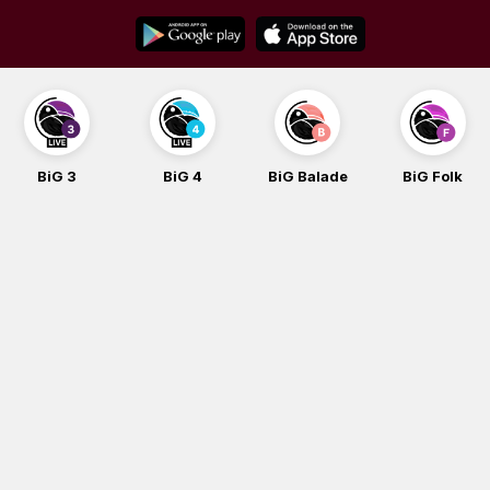
Skip
to
content
BiG 3
BiG 4
BiG Balade
BiG Folk