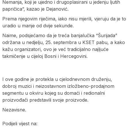
Nemanja, koji je ujedno i drugoplasirani u jedenju ljutih
papričica”, kazao je Dejanović.
Prema njegovim riječima, iako nisu mjerili, vjeruju da je to
uradio u manje od dvije sekunde.
Naime, podsjećamo da je treća banjalučka “Šurijada”
održana u nedjelju, 25. septembra u KSET pabu, a kako
kažu organizatori, ovo je već tradicijalno najljuće
takmičenje u cijeloj Bosni i Hercegovini.
I ove godine je protekla u cjelodnevnom druženju,
dobroj muzici i neizostavnom izložbeno-prodajnom
segmentu u okviru kojeg su domaći i redionalni
proizvođači predstavili svoje proizvode.
Nezavisne.
Podijeli vijest na: