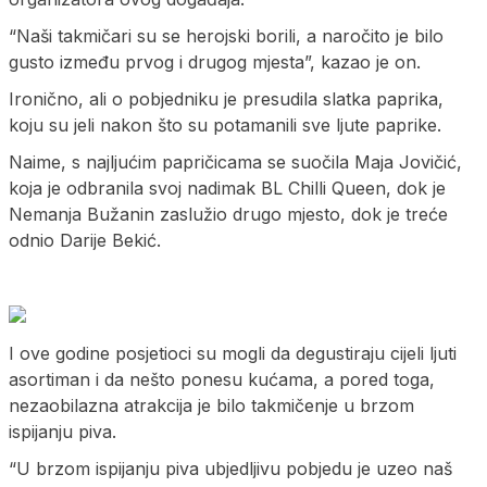
“Naši takmičari su se herojski borili, a naročito je bilo
gusto između prvog i drugog mjesta”, kazao je on.
Ironično, ali o pobjedniku je presudila slatka paprika,
koju su jeli nakon što su potamanili sve ljute paprike.
Naime, s najljućim papričicama se suočila Maja Jovičić,
koja je odbranila svoj nadimak BL Chilli Queen, dok je
Nemanja Bužanin zaslužio drugo mjesto, dok je treće
odnio Darije Bekić.
I ove godine posjetioci su mogli da degustiraju cijeli ljuti
asortiman i da nešto ponesu kućama, a pored toga,
nezaobilazna atrakcija je bilo takmičenje u brzom
ispijanju piva.
“U brzom ispijanju piva ubjedljivu pobjedu je uzeo naš