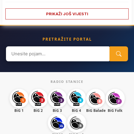
PRIKAŽI JOŠ VIJESTI
PRETRAŽITE PORTAL
Search
for:
RADIO STANICE
BiG 1
BiG 2
BiG 3
BiG 4
BiG Balade
BiG Folk