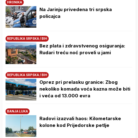
HRONIKA
Na Јarinju privedena tri srpska
policajca
REPUBLIKA SRPSKA / BIH
Bez plata i zdravstvenog osiguranja:
Rudari treću noć proveli u jami
REPUBLIKA SRPSKA / BIH
Oprez pri prelasku granice: Zbog
nekoliko komada voća kazna može biti
i veća od 13.000 evra
BANJA LUKA
Radovi izazvali haos: Kilometarske
kolone kod Prijedorske petlje