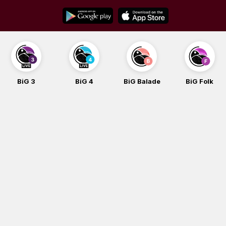
Skip
to
content
BiG 3
BiG 4
BiG Balade
BiG Folk