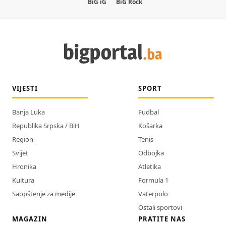
BiG iG
BiG Rock
VIJESTI
SPORT
Banja Luka
Fudbal
Republika Srpska / BiH
Košarka
Region
Tenis
Svijet
Odbojka
Hronika
Atletika
Kultura
Formula 1
Saopštenje za medije
Vaterpolo
Ostali sportovi
MAGAZIN
PRATITE NAS