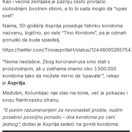
Kao i većina zemljaka je pažnju često privlačio
slobodnijim životnim stilom, a to bi sada moglo da “spasi
svet”.
Naime, 50-godišnji Asprilja poseduje fabriku kondoma
nazvanu, logično, po sebi “Tino Kondomi”, pa je odmah
ponudio da bude spasitelj.
https://twitter.com/TinoasprillaH/status/1244806528575
“Nema nestašice. Zbog koronavirusa smo stali s
proizvodnjom, ali u zalihama imamo oko 3.500.000
kondoma tako da možete mirno da ‘spavate'”, rekao
je
Asprilja
.
Međutim, Kolumbijac nije stao na tome, već je pokazao i
svoju filantropsku stranu.
“S punim razumevanjem za novonastali proble, nudim
posebno povoljnu ponudu – dva kondoma po ceni
jednog”,
dodao je Asprilja sedeći na gomili kondoma.