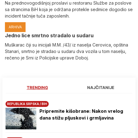
Na prednovogodišnjoj proslavi u restoranu Službe za poslove
sa strancima BiH koja je održana protekle sedmice dogodio se
incident tačnije tuča zaposlenih.
ARHIVA
Јedno lice smrtno stradalo u sudaru
Muškarac čiji su inicijali M.M. /43/ iz naselja Cerovica, opština
Stanari, smrtno je stradao u sudaru dva vozila u tom naselju,
rečeno je Srni iz Policijske uprave Doboj.
TRENDING
NAJČITANIJE
REPUBLIKA SRPSKA / BIH
Pripremite kišobrane: Nakon vrelog
dana stižu pljuskovi i grmljavina