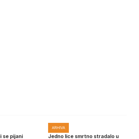
ARHIVA
i se pijani
Јedno lice smrtno stradalo u