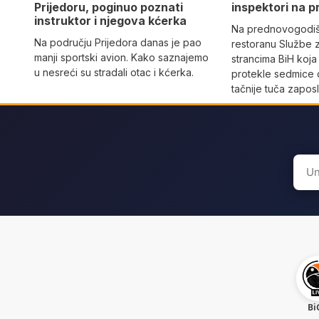
Prijedoru, poginuo poznati
inspektori na p
instruktor i njegova kćerka
Na prednovogodišn
Na području Prijedora danas je pao
restoranu Službe 
manji sportski avion. Kako saznajemo
strancima BiH koja
u nesreći su stradali otac i kćerka.
protekle sedmice 
tačnije tuča zaposl
Sear
for:
Bi