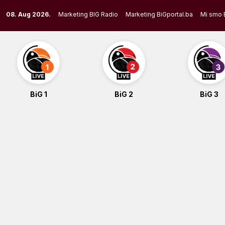
Skip
08. Aug 2026.
Marketing BIG Radio
Marketing BiGportal.ba
Mi smo 
to
content
BiG 1
BiG 2
BiG 3