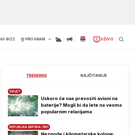
BIG BIZZ
PROGRAM
UŽIVO
TRENDING
NAJČITANIJE
SVIJET
Uskoro će nas prevoziti avioni na
baterije? Mogli bi da lete na veoma
popularnim relacijama
REPUBLIKA SRPSKA / BIH
Nezgode i kilometarske kolone: