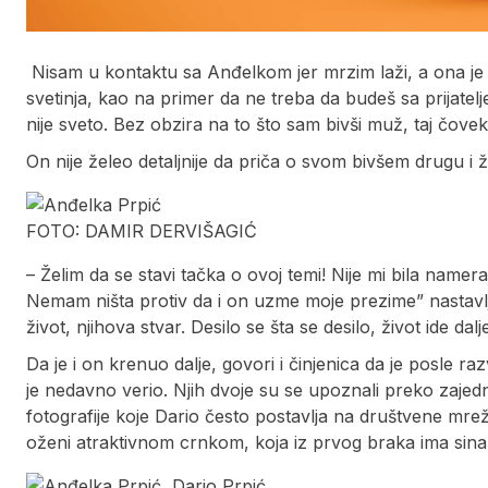
Nisam u kontaktu sa Anđelkom jer mrzim laži, a ona je s
svetinja, kao na primer da ne treba da budeš sa prijatel
nije sveto. Bez obzira na to što sam bivši muž, taj čovek 
On nije želeo detaljnije da priča o svom bivšem drugu i že
FOTO: DAMIR DERVIŠAGIĆ
– Želim da se stavi tačka o ovoj temi! Nije mi bila name
Nemam ništa protiv da i on uzme moje prezime” nastavlj
život, njihova stvar. Desilo se šta se desilo, život ide dalj
Da je i on krenuo dalje, govori i činjenica da je posle r
je nedavno verio. Njih dvoje su se upoznali preko zajedni
fotografije koje Dario često postavlja na društvene mrež
oženi atraktivnom crnkom, koja iz prvog braka ima sina,