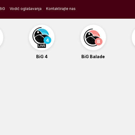
BiG
Vodič oglašavanja
Kontaktirajte nas
BiG 4
BiG Balade