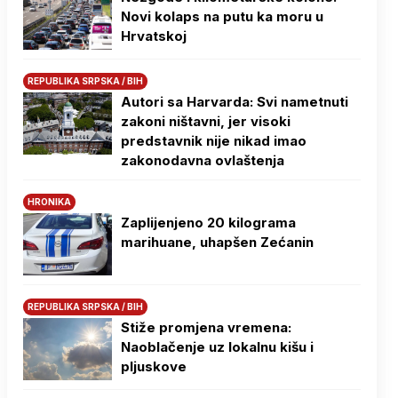
Novi kolaps na putu ka moru u
Hrvatskoj
REPUBLIKA SRPSKA / BIH
Autori sa Harvarda: Svi nametnuti
zakoni ništavni, jer visoki
predstavnik nije nikad imao
zakonodavna ovlaštenja
HRONIKA
Zaplijenjeno 20 kilograma
marihuane, uhapšen Zećanin
REPUBLIKA SRPSKA / BIH
Stiže promjena vremena:
Naoblačenje uz lokalnu kišu i
pljuskove