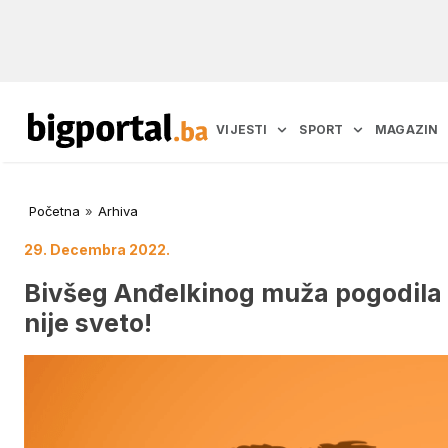
VIJESTI
SPORT
MAGAZIN
Početna
»
Arhiva
29. Decembra 2022.
Bivšeg Anđelkinog muža pogodila iz
nije sveto!