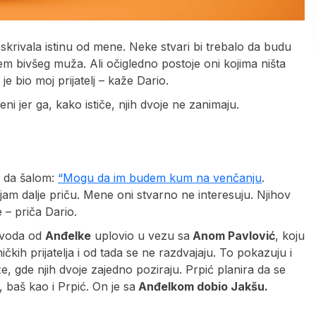
krivala istinu od mene. Neke stvari bi trebalo da budu
jem bivšeg muža. Ali očigledno postoje oni kojima ništa
je bio moj prijatelj – kaže Dario.
ni jer ga, kako ističe, njih dvoje ne zanimaju.
ra da šalom:
“Mogu da im budem kum na venčanju
.
am dalje priču. Mene oni stvarno ne interesuju. Njihov
e – priča Dario.
azvoda od
Anđelke
uplovio u vezu sa
Anom Pavlović
, koju
čkih prijatelja i od tada se ne razdvajaju. To pokazuju i
e, gde njih dvoje zajedno poziraju. Prpić planira da se
 baš kao i Prpić. On je sa
Anđelkom dobio Jakšu.