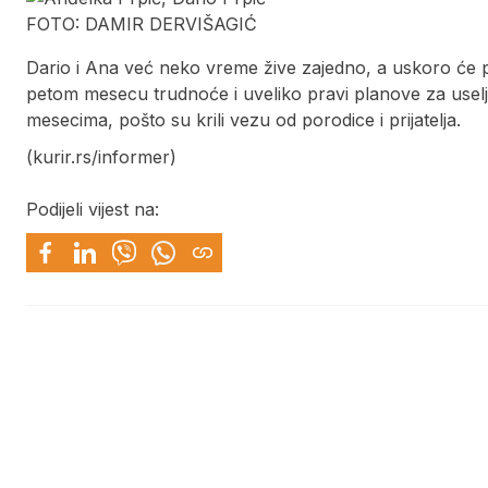
FOTO: DAMIR DERVIŠAGIĆ
Dario i Ana već neko vreme žive zajedno, a uskoro će po
petom mesecu trudnoće i uveliko pravi planove za uselj
mesecima, pošto su krili vezu od porodice i prijatelja.
(kurir.rs/informer)
Podijeli vijest na: