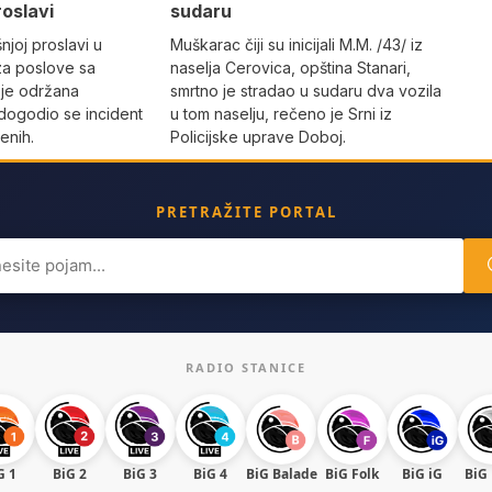
roslavi
sudaru
joj proslavi u
Muškarac čiji su inicijali M.M. /43/ iz
za poslove sa
naselja Cerovica, opština Stanari,
 je održana
smrtno je stradao u sudaru dva vozila
dogodio se incident
u tom naselju, rečeno je Srni iz
enih.
Policijske uprave Doboj.
PRETRAŽITE PORTAL
ch
RADIO STANICE
G 1
BiG 2
BiG 3
BiG 4
BiG Balade
BiG Folk
BiG iG
BiG