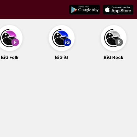
BiG Folk
BiG iG
BiG Rock