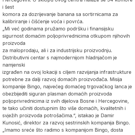
i šest
komora za dozrijevanje banana sa sortirnicama za
kalibriranje i čišćenje voća i povrća.
„Mi već godinama pružamo podršku i finansijsku
sigurnost domaćim poljoprivrednicima otkupom njihovih
proizvoda
za maloprodaju, ali i za industrijsku proizvodnju.
Distributivni centar s najmodernijom hladnjačom je
namjenski
izgrađen na ovoj lokaciji s ciljem razvijanja infrastrukture
potrebne za dalji razvoj domaćih proizvođača. Misija
kompanije Bingo, najvećeg domaćeg trgovačkog lanca je
obezbijediti siguran plasman domaćih proizvoda
poljoprivrednicima iz svih dijelova Bosne i Hercegovine,
te tako učiniti dostupnim što više domaćih, kvalitetnih i
svježih proizvoda potrošačima.“, istakao je Damir
Kunosić, direktor za razvoj sestrinskih kompanija Bingo.
„Imamo sreće što radimo s kompanijom Bingo, dosta