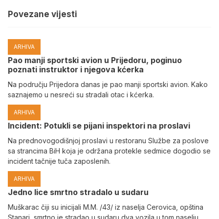
Povezane vijesti
ARHIVA
Pao manji sportski avion u Prijedoru, poginuo
poznati instruktor i njegova kćerka
Na području Prijedora danas je pao manji sportski avion. Kako
saznajemo u nesreći su stradali otac i kćerka.
ARHIVA
Incident: Potukli se pijani inspektori na proslavi
Na prednovogodišnjoj proslavi u restoranu Službe za poslove
sa strancima BiH koja je održana protekle sedmice dogodio se
incident tačnije tuča zaposlenih.
ARHIVA
Јedno lice smrtno stradalo u sudaru
Muškarac čiji su inicijali M.M. /43/ iz naselja Cerovica, opština
Stanari, smrtno je stradao u sudaru dva vozila u tom naselju,