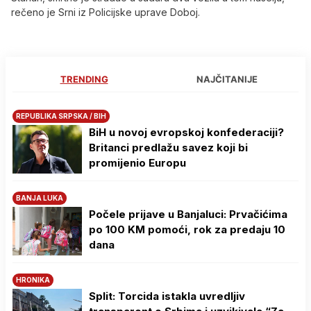
rečeno je Srni iz Policijske uprave Doboj.
TRENDING
NAJČITANIJE
REPUBLIKA SRPSKA / BIH
BiH u novoj evropskoj konfederaciji?
Britanci predlažu savez koji bi
promijenio Europu
BANJA LUKA
Počele prijave u Banjaluci: Prvačićima
po 100 KM pomoći, rok za predaju 10
dana
HRONIKA
Split: Torcida istakla uvredljiv