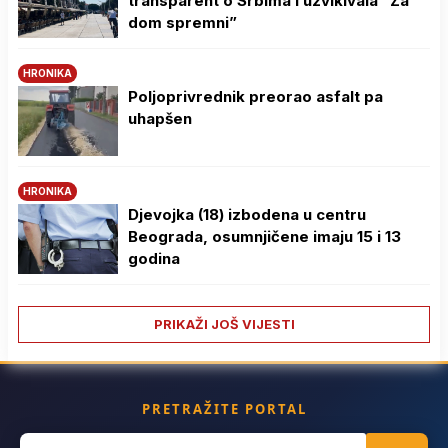
transparent o Srbima i uzvikivala “Za
dom spremni”
HRONIKA
Poljoprivrednik preorao asfalt pa
uhapšen
HRONIKA
Djevojka (18) izbodena u centru
Beograda, osumnjičene imaju 15 i 13
godina
PRIKAŽI JOŠ VIJESTI
PRETRAŽITE PORTAL
Search