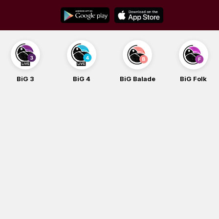
Skip
to
content
BiG 4
BiG Balade
BiG Folk
BiG iG