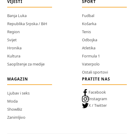
VIJESTI
SPORT
Banja Luka
Fudbal
Republika Srpska / BiH
Košarka
Region
Tenis
Svijet
Odbojka
Hronika
Atletika
Kultura
Formula 1
Saopštenje za medije
Vaterpolo
Ostali sportovi
MAGAZIN
PRATITE NAS
Facebook
Ljubav i seks
Instagram
Moda
X / Twitter
ShowBiz
Zanimljivo