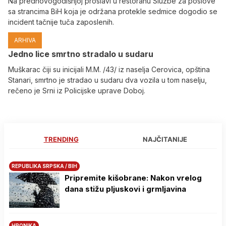
Na prednovogodišnjoj proslavi u restoranu Službe za poslove
sa strancima BiH koja je održana protekle sedmice dogodio se
incident tačnije tuča zaposlenih.
ARHIVA
Јedno lice smrtno stradalo u sudaru
Muškarac čiji su inicijali M.M. /43/ iz naselja Cerovica, opština
Stanari, smrtno je stradao u sudaru dva vozila u tom naselju,
rečeno je Srni iz Policijske uprave Doboj.
TRENDING
NAJČITANIJE
REPUBLIKA SRPSKA / BIH
Pripremite kišobrane: Nakon vrelog
dana stižu pljuskovi i grmljavina
HRONIKA