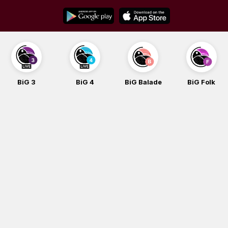
Skip
to
content
BiG 3
BiG 4
BiG Balade
BiG Folk