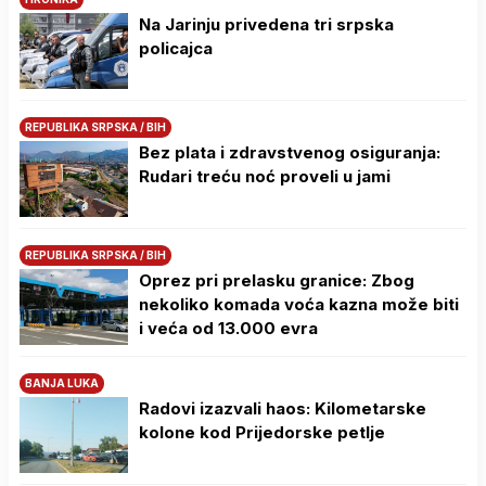
Na Јarinju privedena tri srpska
policajca
REPUBLIKA SRPSKA / BIH
Bez plata i zdravstvenog osiguranja:
Rudari treću noć proveli u jami
REPUBLIKA SRPSKA / BIH
Oprez pri prelasku granice: Zbog
nekoliko komada voća kazna može biti
i veća od 13.000 evra
BANJA LUKA
Radovi izazvali haos: Kilometarske
kolone kod Prijedorske petlje