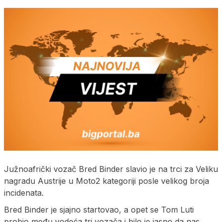
Južnoafrički vozač Bred Binder slavio je na trci za Veliku
nagradu Austrije u Moto2 kategoriji posle velikog broja
incidenata.
Bred Binder je sjajno startovao, a opet se Tom Luti
probio među vodeća tri vozača i bilo je jasno da nas