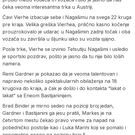
čeka veoma interesantna trka u Austriji.
Ćavi Vierhe izbacuje sebe i Nagašimu na svega 22 kruga
pre kraja. Velika greška Vierhea, prilično kasno kočenje
prouzrokovalo je udarac u Nagašimin zadnji točak i oba
vozača su završila u šljunku iako su vozila sjajno.
Posle trke, Vierhe se izvinio Tetsutiju Nagašimi i usledio
je sportski pozdrav, pošto je jasno da tu nije bilo loših
namera.
Remi Gardner je pokazao da je veoma talentovan i
napravio nekoliko spektakularnih obilaženja na 18
krugova do kraja, a čak je došlo i do kontakta “lakat o
lakat” sa Eneom Bastijaninijem.
Bred Binder je mirno sedeo na poziciji broj jedan,
Gardner i Bastijanini ga jesu pratili, Markes je na
četvrtom mestu čekao pravo vreme za napad na
pobedničko postolje kao i Luka Marini koji se pomalo i
neprimetno popeo na poziciju broj 5.