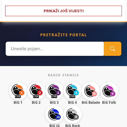
PRIKAŽI JOŠ VIJESTI
PRETRAŽITE PORTAL
Search
for:
RADIO STANICE
BiG 1
BiG 2
BiG 3
BiG 4
BiG Balade
BiG Folk
BiG iG
BiG Rock