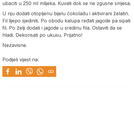
uba­ci­ti u 250 ml mli­je­ka. Ku­va­ti dok se ne zgu­sne smje­sa.
U nju do­da­ti oto­plje­nu bi­je­lu čoko­la­du i akti­vi­ra­ni žela­tin.
Fil li­je­po sje­di­ni­ti. Po obo­du ka­lu­pa ređati ja­go­de pa si­pa­ti
fil. Po želji do­da­ti i ja­go­de u sre­di­nu fi­la. Os­ta­vi­ti da se
hla­di. De­ko­ri­sa­ti po uku­su. Pri­ja­tno!
Nezavisne.
Podijeli vijest na: