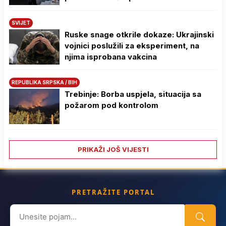
SVIJET
Ruske snage otkrile dokaze: Ukrajinski
vojnici poslužili za eksperiment, na
njima isprobana vakcina
REPUBLIKA SRPSKA / BIH
Trebinje: Borba uspjela, situacija sa
požarom pod kontrolom
PRIKAŽI JOŠ VIJESTI
PRETRAŽITE PORTAL
Search
for: