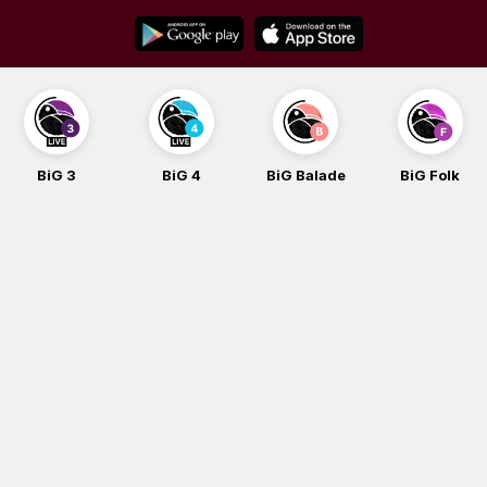
Skip
to
content
BiG 3
BiG 4
BiG Balade
BiG Folk