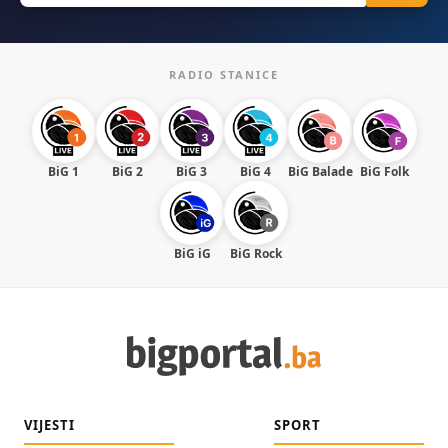
RADIO STANICE
BiG 1
BiG 2
BiG 3
BiG 4
BiG Balade
BiG Folk
BiG iG
BiG Rock
VIJESTI
SPORT