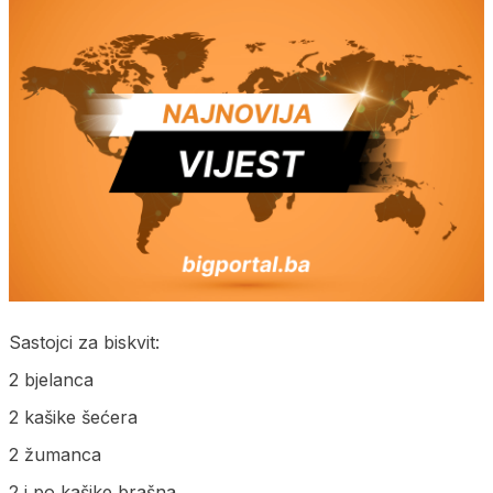
Sas­toj­ci za bis­kvit:
2 bje­lan­ca
2 ka­ši­ke šećera
2 žuman­ca
2 i po ka­ši­ke bra­šna