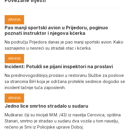
Povezane vijesti
ARHIVA
Pao manji sportski avion u Prijedoru, poginuo
poznati instruktor i njegova kćerka
Na području Prijedora danas je pao manji sportski avion. Kako
saznajemo u nesreći su stradali otac i kćerka.
ARHIVA
Incident: Potukli se pijani inspektori na proslavi
Na prednovogodišnjoj proslavi u restoranu Službe za poslove
sa strancima BiH koja je održana protekle sedmice dogodio se
incident tačnije tuča zaposlenih.
ARHIVA
Јedno lice smrtno stradalo u sudaru
Muškarac čiji su inicijali M.M. /43/ iz naselja Cerovica, opština
Stanari, smrtno je stradao u sudaru dva vozila u tom naselju,
rečeno je Srni iz Policijske uprave Doboj.