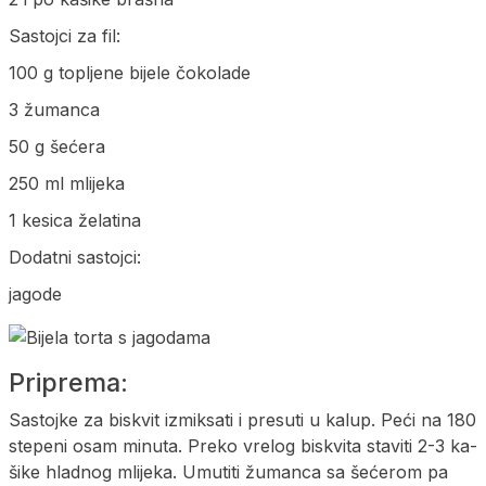
Sas­toj­ci za fil:
100 g to­plje­ne bi­je­le čoko­la­de
3 žuman­ca
50 g šećera
250 ml mli­je­ka
1 ke­si­ca žela­ti­na
Do­da­tni sas­toj­ci:
ja­go­de
Pri­pre­ma:
Sas­toj­ke za bis­kvit izmi­ksa­ti i pre­su­ti u ka­lup. Peći na 180
ste­pe­ni osam mi­nu­ta. Pre­ko vre­log biskvi­ta sta­vi­ti 2-3 ka­
ši­ke hla­dnog mli­je­ka. Umu­ti­ti žuman­ca sa šećerom pa