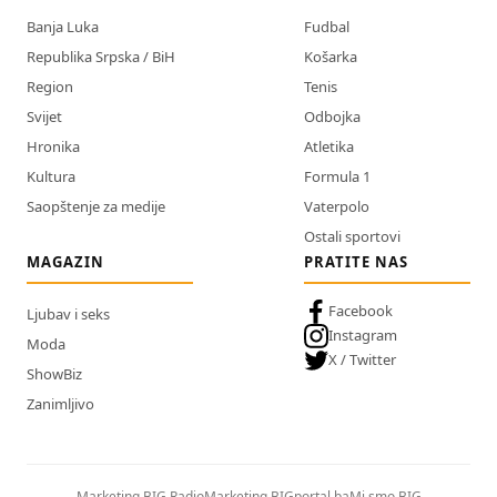
Banja Luka
Fudbal
Republika Srpska / BiH
Košarka
Region
Tenis
Svijet
Odbojka
Hronika
Atletika
Kultura
Formula 1
Saopštenje za medije
Vaterpolo
Ostali sportovi
MAGAZIN
PRATITE NAS
Facebook
Ljubav i seks
Instagram
Moda
X / Twitter
ShowBiz
Zanimljivo
Marketing BIG Radio
Marketing BIGportal.ba
Mi smo BIG