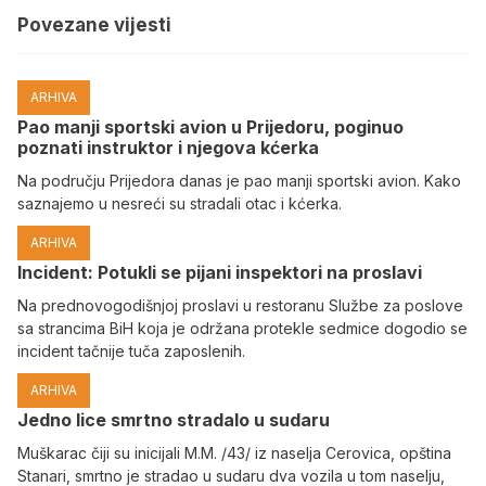
Povezane vijesti
ARHIVA
Pao manji sportski avion u Prijedoru, poginuo
poznati instruktor i njegova kćerka
Na području Prijedora danas je pao manji sportski avion. Kako
saznajemo u nesreći su stradali otac i kćerka.
ARHIVA
Incident: Potukli se pijani inspektori na proslavi
Na prednovogodišnjoj proslavi u restoranu Službe za poslove
sa strancima BiH koja je održana protekle sedmice dogodio se
incident tačnije tuča zaposlenih.
ARHIVA
Јedno lice smrtno stradalo u sudaru
Muškarac čiji su inicijali M.M. /43/ iz naselja Cerovica, opština
Stanari, smrtno je stradao u sudaru dva vozila u tom naselju,