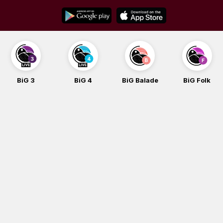
Skip
to
content
BiG 3
BiG 4
BiG Balade
BiG Folk