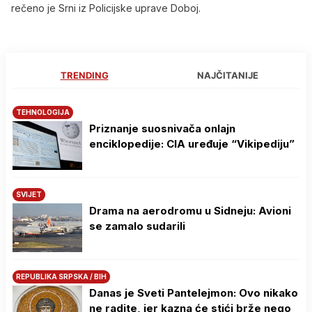
rečeno je Srni iz Policijske uprave Doboj.
TRENDING
NAJČITANIJE
TEHNOLOGIJA
Priznanje suosnivača onlajn
enciklopedije: CIA uređuje “Vikipediju”
SVIJET
Drama na aerodromu u Sidneju: Avioni
se zamalo sudarili
REPUBLIKA SRPSKA / BIH
Danas je Sveti Pantelejmon: Ovo nikako
ne radite, jer kazna će stići brže nego