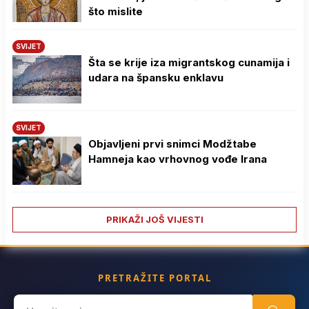
što mislite
SVIJET
Šta se krije iza migrantskog cunamija i
udara na špansku enklavu
SVIJET
Objavljeni prvi snimci Modžtabe
Hamneja kao vrhovnog vođe Irana
PRIKAŽI JOŠ VIJESTI
PRETRAŽITE PORTAL
Search