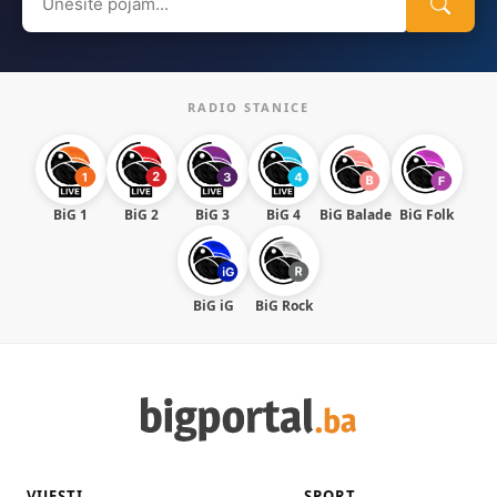
for:
RADIO STANICE
BiG 1
BiG 2
BiG 3
BiG 4
BiG Balade
BiG Folk
BiG iG
BiG Rock
VIJESTI
SPORT