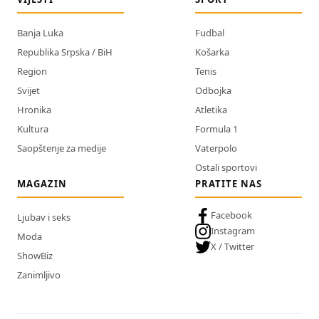
Banja Luka
Fudbal
Republika Srpska / BiH
Košarka
Region
Tenis
Svijet
Odbojka
Hronika
Atletika
Kultura
Formula 1
Saopštenje za medije
Vaterpolo
Ostali sportovi
MAGAZIN
PRATITE NAS
Facebook
Ljubav i seks
Instagram
Moda
X / Twitter
ShowBiz
Zanimljivo