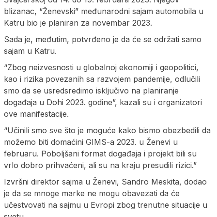
blizanac, “Ženevski” međunarodni sajam automobila u
Katru bio je planiran za novembar 2023.
Sada je, međutim, potvrđeno je da će se održati samo
sajam u Katru.
“Zbog neizvesnosti u globalnoj ekonomiji i geopolitici,
kao i rizika povezanih sa razvojem pandemije, odlučili
smo da se usredsredimo isključivo na planiranje
događaja u Dohi 2023. godine”, kazali su i organizatori
ove manifestacije.
“Učinili smo sve što je moguće kako bismo obezbedili da
možemo biti domaćini GIMS-a 2023. u Ženevi u
februaru. Poboljšani format događaja i projekt bili su
vrlo dobro prihvaćeni, ali su na kraju presudili rizici.”
Izvršni direktor sajma u Ženevi, Sandro Meskita, dodao
je da se mnoge marke ne mogu obavezati da će
učestvovati na sajmu u Evropi zbog trenutne situacije u
svetu.