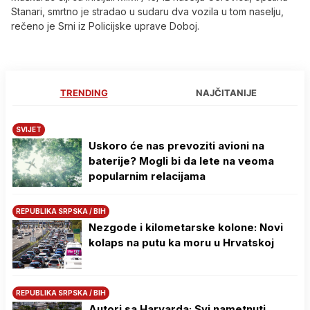
Stanari, smrtno je stradao u sudaru dva vozila u tom naselju,
rečeno je Srni iz Policijske uprave Doboj.
TRENDING
NAJČITANIJE
SVIJET
Uskoro će nas prevoziti avioni na
baterije? Mogli bi da lete na veoma
popularnim relacijama
REPUBLIKA SRPSKA / BIH
Nezgode i kilometarske kolone: Novi
kolaps na putu ka moru u Hrvatskoj
REPUBLIKA SRPSKA / BIH
Autori sa Harvarda: Svi nametnuti