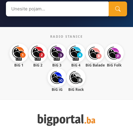
Search
for:
RADIO STANICE
BiG 1
BiG 2
BiG 3
BiG 4
BiG Balade
BiG Folk
BiG iG
BiG Rock