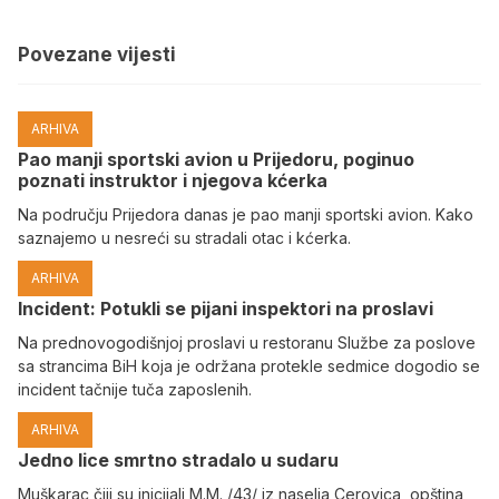
Povezane vijesti
ARHIVA
Pao manji sportski avion u Prijedoru, poginuo
poznati instruktor i njegova kćerka
Na području Prijedora danas je pao manji sportski avion. Kako
saznajemo u nesreći su stradali otac i kćerka.
ARHIVA
Incident: Potukli se pijani inspektori na proslavi
Na prednovogodišnjoj proslavi u restoranu Službe za poslove
sa strancima BiH koja je održana protekle sedmice dogodio se
incident tačnije tuča zaposlenih.
ARHIVA
Јedno lice smrtno stradalo u sudaru
Muškarac čiji su inicijali M.M. /43/ iz naselja Cerovica, opština