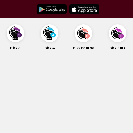
Skip
to
content
BiG 3
BiG 4
BiG Balade
BiG Folk