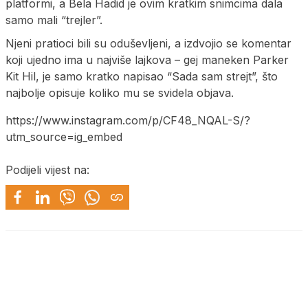
platformi, a Bela Hadid je ovim kratkim snimcima dala
samo mali “trejler”.
Njeni pratioci bili su oduševljeni, a izdvojio se komentar
koji ujedno ima u najviše lajkova – gej maneken Parker
Kit Hil, je samo kratko napisao “Sada sam strejt”, što
najbolje opisuje koliko mu se svidela objava.
https://www.instagram.com/p/CF48_NQAL-S/?
utm_source=ig_embed
Podijeli vijest na: