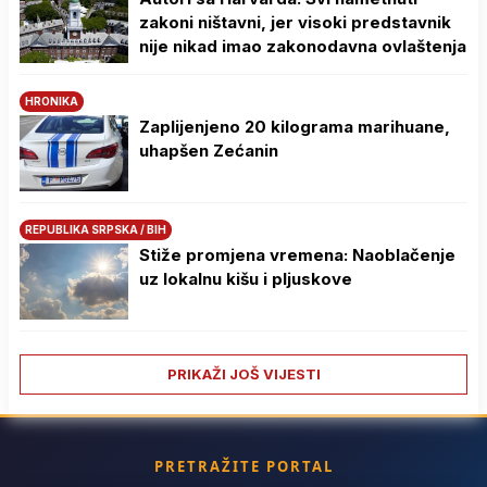
zakoni ništavni, jer visoki predstavnik
nije nikad imao zakonodavna ovlaštenja
HRONIKA
Zaplijenjeno 20 kilograma marihuane,
uhapšen Zećanin
REPUBLIKA SRPSKA / BIH
Stiže promjena vremena: Naoblačenje
uz lokalnu kišu i pljuskove
PRIKAŽI JOŠ VIJESTI
PRETRAŽITE PORTAL