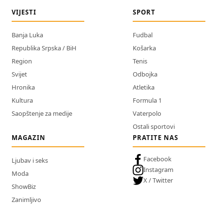
VIJESTI
SPORT
Banja Luka
Fudbal
Republika Srpska / BiH
Košarka
Region
Tenis
Svijet
Odbojka
Hronika
Atletika
Kultura
Formula 1
Saopštenje za medije
Vaterpolo
Ostali sportovi
MAGAZIN
PRATITE NAS
Facebook
Ljubav i seks
Instagram
Moda
X / Twitter
ShowBiz
Zanimljivo