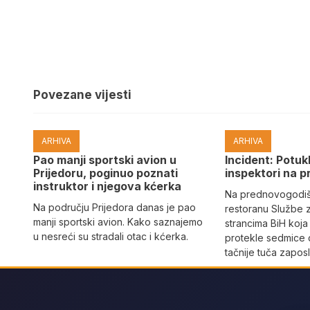
Povezane vijesti
ARHIVA
ARHIVA
Pao manji sportski avion u
Incident: Potukl
Prijedoru, poginuo poznati
inspektori na p
instruktor i njegova kćerka
Na prednovogodišn
Na području Prijedora danas je pao
restoranu Službe 
manji sportski avion. Kako saznajemo
strancima BiH koja
u nesreći su stradali otac i kćerka.
protekle sedmice 
tačnije tuča zaposl