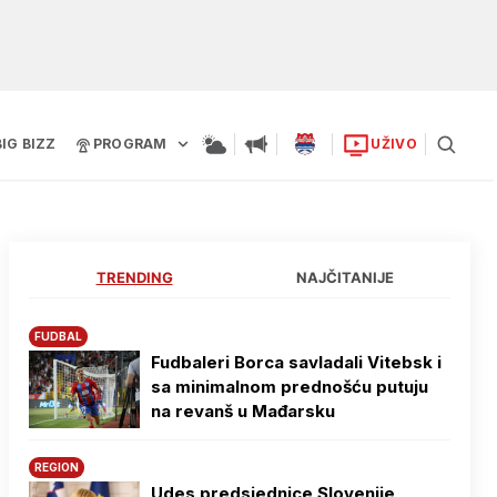
BIG BIZZ
PROGRAM
UŽIVO
TRENDING
NAJČITANIJE
FUDBAL
Fudbaleri Borca savladali Vitebsk i
sa minimalnom prednošću putuju
na revanš u Mađarsku
REGION
Udes predsjednice Slovenije