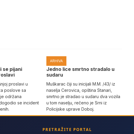
ARHIVA
i se pijani
Јedno lice smrtno stradalo u
roslavi
sudaru
joj proslavi u
Muškarac čiji su inicijali M.M. /43/ iz
za poslove sa
naselja Cerovica, opština Stanari,
 je održana
smrtno je stradao u sudaru dva vozila
dogodio se incident
u tom naselju, rečeno je Srni iz
enih.
Policijske uprave Doboj.
PRETRAŽITE PORTAL