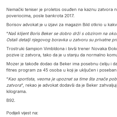
Nemački teniser je proletos osuđen na kaznu zatvora n
poveriocima, posle bankrota 2017.
Borisov advokat je u izjavi za magazin Bild otkrio u kakv
“
Naš klijent Boris Beker se dobro drži s obzirom na okol
Ostali detalji njegovog boravka u zatvoru su privatne pr
Trostruki šampion Vimbldona i bivši trener Novaka Đo
pozive iz zatvora, tako da je u stanju da normalno komu
Mozer je takođe dodao da Beker ima posebnu ćeliju i d
fitnes program za 45 osoba u koji je uključen i poseban t
“
Kao sportista, veoma je upoznat sa time šta znače pobe
zatvora
“, rekao je advokat dodavši da je Beker zahvalj
kilograma.
B92.
Podijeli vijest na: