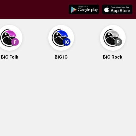
BiG Folk
BiG iG
BiG Rock