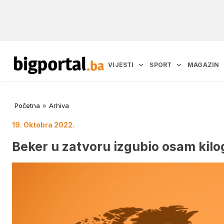
VIJESTI
SPORT
MAGAZIN
Početna
»
Arhiva
19. Oktobra 2022.
Beker u zatvoru izgubio osam kil