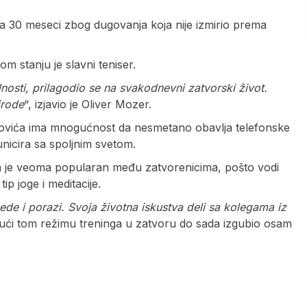
a 30 meseci zbog dugovanja koja nije izmirio prema
om stanju je slavni teniser.
nosti, prilagodio se na svakodnevni zatvorski život.
irode
“, izjavio je Oliver Mozer.
kovića ima mnogućnost da nesmetano obavlja telefonske
nicira sa spoljnim svetom.
a je veoma popularan među zatvorenicima, pošto vodi
ip joge i meditacije.
de i porazi. Svoja životna iskustva deli sa kolegama iz
ujući tom režimu treninga u zatvoru do sada izgubio osam