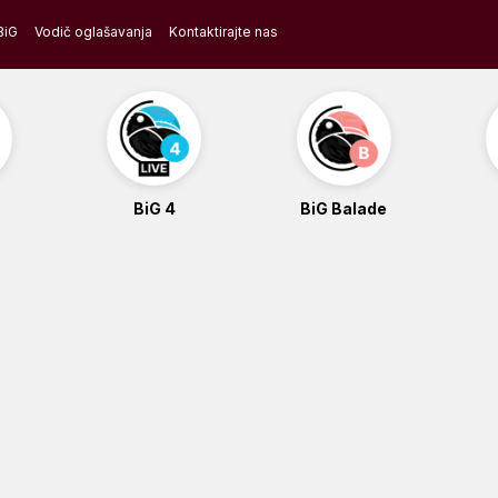
BiG
Vodič oglašavanja
Kontaktirajte nas
BiG 4
BiG Balade