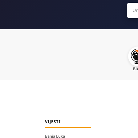
Sear
for:
Bi
VIJESTI
Banja Luka