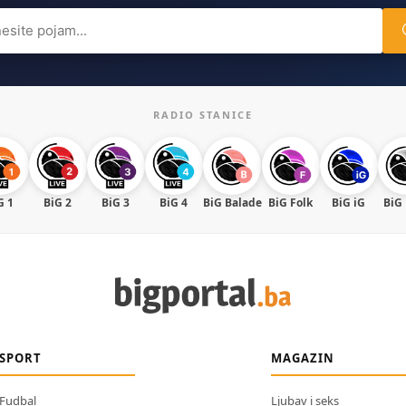
ch
RADIO STANICE
G 1
BiG 2
BiG 3
BiG 4
BiG Balade
BiG Folk
BiG iG
BiG
SPORT
MAGAZIN
Fudbal
Ljubav i seks