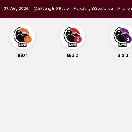
Skip
07. Aug 2026.
Marketing BIG Radio
Marketing BiGportal.ba
Mi smo 
to
content
BiG 1
BiG 2
BiG 3