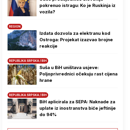
pokrenuo istragu: Ko je Ruskinja iz
vozila?
REGION
Izdata dozvola za elektranu kod
Ostroga: Projekat izazvao brojne
reakcije
REPUBLIKA SRPSKA / BIH
Suša u BiH uništava usjeve:
Poljoprivrednici očekuju rast cijena
hrane
REPUBLIKA SRPSKA / BIH
BiH aplicirala za SEPA: Naknade za
uplate iz inostranstva biće jeftinije
do 94%