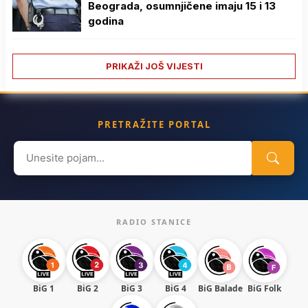
Beograda, osumnjičene imaju 15 i 13
godina
PRIKAŽI JOŠ VIJESTI
PRETRAŽITE PORTAL
Search
for:
RADIO STANICE
BiG 1
BiG 2
BiG 3
BiG 4
BiG Balade
BiG Folk