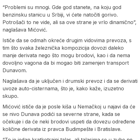
“Problemi su mnogi. Gde god stanete, na koju god
benzinsku stanicu u Srbiji, vi ćete natočiti gorivo.
Potrošači to ne vide, ali sa ove strane je vrlo dinamično”,
naglašava Mićović.
Ističe da se odmah okreće drugim vidovima prevoza, s
tim što svaka železnička kompozicija dovozi daleko
manje derivata nego što mogu brodovi, kao i da nema
dovoljno vagona da bi mogao biti zamenjen transport
Dunavom.
Naglašava da je uključen i drumski prevoz i da se derivati
uvoze auto-cisternama, što je, kako kaže, izuzetno
skupo.
Mićović ističe da je posle kiša u Nemačkoj u najavi da će
se nivo Dunava podići sa severne strane, kada se
očekuje i da će neki brodovi uspeti da dovezu određene
količine derivata iz pravca Budimpešte i Bratislave.
“To je jedan kratkotrajni talas, ali talasima se u zube ne