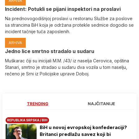
ARHIVA
Incident: Potukli se pijani inspektori na proslavi
Na prednovogodišnjoj proslavi u restoranu Službe za poslove
sa strancima BiH koja je održana protekle sedmice dogodio se
incident tačnije tuča zaposlenih.
ARHIVA
Јedno lice smrtno stradalo u sudaru
Muškarac čiji su inicijali M.M. /43/ iz naselja Cerovica, opština
Stanari, smrtno je stradao u sudaru dva vozila u tom naselju,
rečeno je Srni iz Policijske uprave Doboj.
TRENDING
NAJČITANIJE
REPUBLIKA SRPSKA / BIH
BiH u novoj evropskoj konfederaciji?
Britanci predlažu savez koji bi