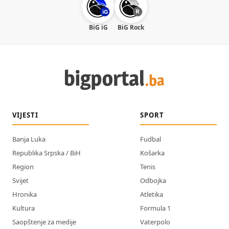
BiG iG
BiG Rock
VIJESTI
SPORT
Banja Luka
Fudbal
Republika Srpska / BiH
Košarka
Region
Tenis
Svijet
Odbojka
Hronika
Atletika
Kultura
Formula 1
Saopštenje za medije
Vaterpolo