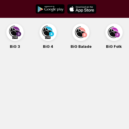
Skip
to
content
BiG 3
BiG 4
BiG Balade
BiG Folk