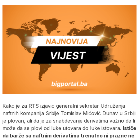
Kako je za RTS izjavio generalni sekretar Udruženja
naftnih kompanija Srbije Tomislav Mićović Dunav u Srbiji
je plovan, ali da je za snabdevanje derivatima važno da li
može da se plovi od luke utovara do luke istovara.
Ističe
da barže sa naftnim derivatima trenutno ni prazne ne