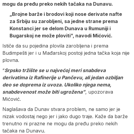
mogu da pređu preko nekih tačaka na Dunavu.
„Brojne barže i brodovi koji nose derivate nafte
za Srbiju su zarobljeni, sa jedne strane prema
Konstanci jer se delom Dunava u Rumuniji i
Bugarskoj ne može ploviti”, navodi Mićović.
Ističe da su pojedina plovila zarobljena i prema
Budimpešti jer i u Mađarskoj postoji jedna tačka koja nije
plovna.
“
Srpsko tržište se u najvećoj meri snabdeva
derivatima iz Rafinerije u Pančevu, ali jedan ozbiljan
deo se doprema iz uvoza. Ukoliko njega nema,
snabdevenost može biti ugrožena”
, upozorava
Mićović.
Naglašava da Dunav stvara problem, ne samo jer je
nizak vodostaj nego jer i jako dugo traje. Kaže da barže
trenutno ni prazne ne mogu da pređu preko nekih
tačaka na Dunavu.