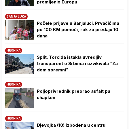
promijenio Europu
BANJA LUKA
Počele prijave u Banjaluci: Prvačićima
po 100 KM pomoći, rok za predaju 10
dana
HRONIKA
Split: Torcida istakla uvredljiv
transparent o Srbima i uzvikivala “Za
dom spremni”
HRONIKA
Poljoprivrednik preorao asfalt pa
uhapšen
HRONIKA
Djevojka (18) izbodena u centru