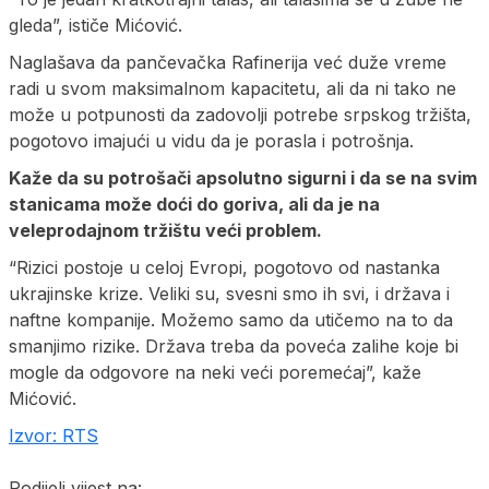
gleda”, ističe Mićović.
Naglašava da pančevačka Rafinerija već duže vreme
radi u svom maksimalnom kapacitetu, ali da ni tako ne
može u potpunosti da zadovolji potrebe srpskog tržišta,
pogotovo imajući u vidu da je porasla i potrošnja.
Kaže da su potrošači apsolutno sigurni i da se na svim
stanicama može doći do goriva, ali da je na
veleprodajnom tržištu veći problem.
“Rizici postoje u celoj Evropi, pogotovo od nastanka
ukrajinske krize. Veliki su, svesni smo ih svi, i država i
naftne kompanije. Možemo samo da utičemo na to da
smanjimo rizike. Država treba da poveća zalihe koje bi
mogle da odgovore na neki veći poremećaj”, kaže
Mićović.
Izvor: RTS
Podijeli vijest na: