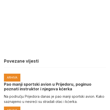
Povezane vijesti
ARHIVA
Pao manji sportski avion u Prijedoru, poginuo
poznati instruktor i njegova kćerka
Na području Prijedora danas je pao manji sportski avion. Kako
saznajemo u nesreći su stradali otac i kćerka.