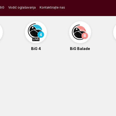
BiG
Vodič oglašavanja
Kontaktirajte nas
BiG 4
BiG Balade