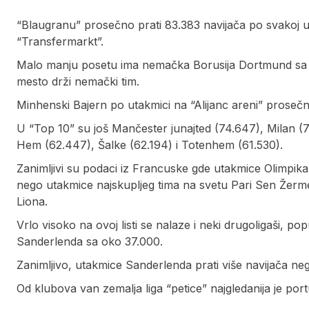
“Blaugranu” prosečno prati 83.383 navijača po svakoj
“Transfermarkt”.
Malo manju posetu ima nemačka Borusija Dortmund sa 8
mesto drži nemački tim.
Minhenski Bajern po utakmici na “Alijanc areni” prosečn
U “Top 10” su još Mančester junajted (74.647), Milan (7
Hem (62.447), Šalke (62.194) i Totenhem (61.530).
Zanimljivi su podaci iz Francuske gde utakmice Olimpik
nego utakmice najskupljeg tima na svetu Pari Sen Žermen
Liona.
Vrlo visoko na ovoj listi se nalaze i neki drugoligaši,
Sanderlenda sa oko 37.000.
Zanimljivo, utakmice Sanderlenda prati više navijača n
Od klubova van zemalja liga “petice” najgledanija je po