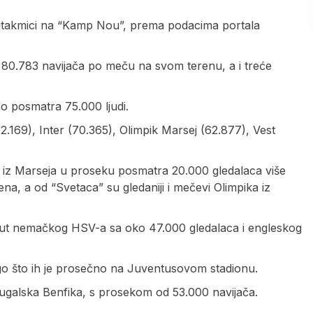
 utakmici na “Kamp Nou”, prema podacima portala
0.783 navijača po meču na svom terenu, a i treće
o posmatra 75.000 ljudi.
2.169), Inter (70.365), Olimpik Marsej (62.877), Vest
a iz Marseja u proseku posmatra 20.000 gledalaca više
a, a od “Svetaca” su gledaniji i mečevi Olimpika iz
 poput nemačkog HSV-a sa oko 47.000 gledalaca i engleskog
ego što ih je prosečno na Juventusovom stadionu.
rtugalska Benfika, s prosekom od 53.000 navijača.