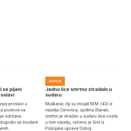
ARHIVA
i se pijani
Јedno lice smrtno stradalo u
roslavi
sudaru
joj proslavi u
Muškarac čiji su inicijali M.M. /43/ iz
za poslove sa
naselja Cerovica, opština Stanari,
 je održana
smrtno je stradao u sudaru dva vozila
dogodio se incident
u tom naselju, rečeno je Srni iz
enih.
Policijske uprave Doboj.