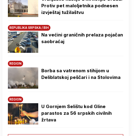
Protiv pet maloljetnika podnesen
izvještaj tužilaštvu
REPUBLIKA SRPSKA / BIH
Na većini graničnih prelaza pojačan
saobraćaj
REGION
Borba sa vatrenom stihijom u
Deliblatskoj peščari i na Stolovima
REGION
U Gornjem Selištu kod Gline
parastos za 56 srpskih civilnih
žrtava