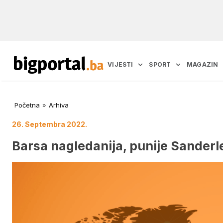
VIJESTI
SPORT
MAGAZIN
Početna
»
Arhiva
26. Septembra 2022.
Barsa nagledanija, punije Sanderl