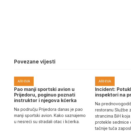
Povezane vijesti
ARHIVA
ARHIVA
Pao manji sportski avion u
Incident: Potukl
Prijedoru, poginuo poznati
inspektori na p
instruktor i njegova kćerka
Na prednovogodišn
Na području Prijedora danas je pao
restoranu Službe 
manji sportski avion. Kako saznajemo
strancima BiH koja
u nesreći su stradali otac i kćerka.
protekle sedmice 
tačnije tuča zaposl