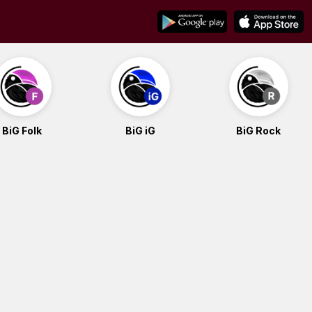
BiG Folk
BiG iG
BiG Rock