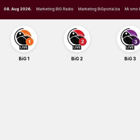
Skip
08. Aug 2026.
Marketing BIG Radio
Marketing BiGportal.ba
Mi smo 
to
content
BiG 1
BiG 2
BiG 3