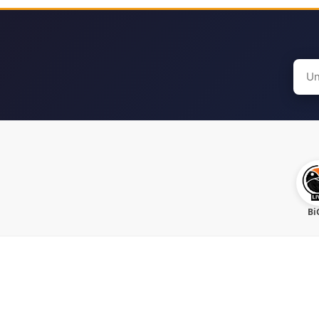
Sear
for:
Bi