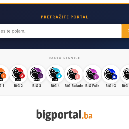
PRETRAŽITE PORTAL
ch
RADIO STANICE
G 1
BiG 2
BiG 3
BiG 4
BiG Balade
BiG Folk
BiG iG
BiG