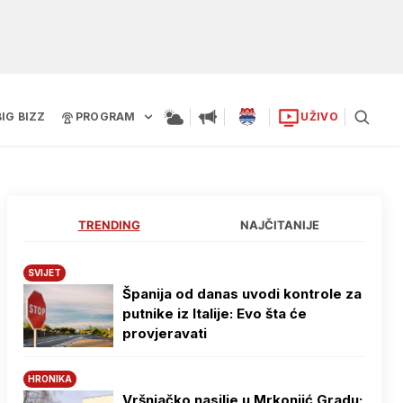
BIG BIZZ
PROGRAM
UŽIVO
TRENDING
NAJČITANIJE
SVIJET
Španija od danas uvodi kontrole za
putnike iz Italije: Evo šta će
provjeravati
HRONIKA
Vršnjačko nasilje u Mrkonjić Gradu: