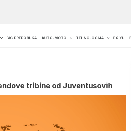
BIG PREPORUKA
AUTO-MOTO
TEHNOLOGIJA
EX YU
endove tribine od Juventusovih