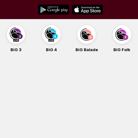
Skip
to
content
BiG 3
BiG 4
BiG Balade
BiG Folk