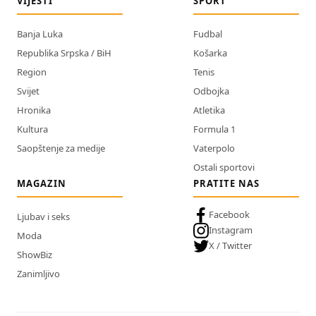
VIJESTI
SPORT
Banja Luka
Fudbal
Republika Srpska / BiH
Košarka
Region
Tenis
Svijet
Odbojka
Hronika
Atletika
Kultura
Formula 1
Saopštenje za medije
Vaterpolo
Ostali sportovi
MAGAZIN
PRATITE NAS
Facebook
Ljubav i seks
Instagram
Moda
X / Twitter
ShowBiz
Zanimljivo