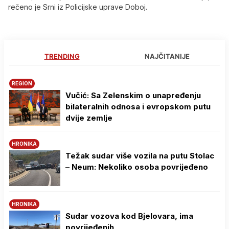
rečeno je Srni iz Policijske uprave Doboj.
TRENDING
NAJČITANIJE
REGION
Vučić: Sa Zelenskim o unapređenju
bilateralnih odnosa i evropskom putu
dvije zemlje
HRONIKA
Težak sudar više vozila na putu Stolac
– Neum: Nekoliko osoba povrijeđeno
HRONIKA
Sudar vozova kod Bjelovara, ima
povrijeđenih