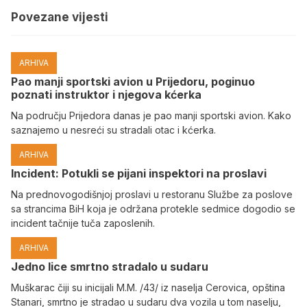
Povezane vijesti
ARHIVA
Pao manji sportski avion u Prijedoru, poginuo
poznati instruktor i njegova kćerka
Na području Prijedora danas je pao manji sportski avion. Kako
saznajemo u nesreći su stradali otac i kćerka.
ARHIVA
Incident: Potukli se pijani inspektori na proslavi
Na prednovogodišnjoj proslavi u restoranu Službe za poslove
sa strancima BiH koja je održana protekle sedmice dogodio se
incident tačnije tuča zaposlenih.
ARHIVA
Јedno lice smrtno stradalo u sudaru
Muškarac čiji su inicijali M.M. /43/ iz naselja Cerovica, opština
Stanari, smrtno je stradao u sudaru dva vozila u tom naselju,