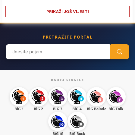
PRIKAŽI JOŠ VIJESTI
PRETRAŽITE PORTAL
Search
for:
RADIO STANICE
BiG 1
BiG 2
BiG 3
BiG 4
BiG Balade
BiG Folk
BiG iG
BiG Rock