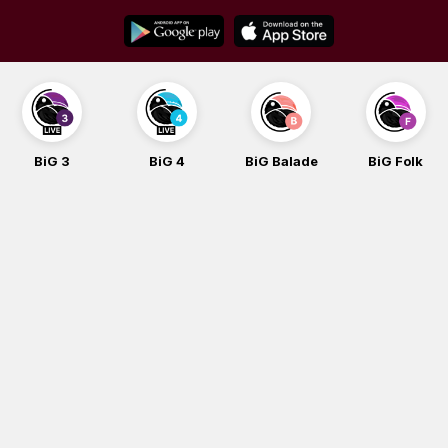
Skip
to
content
BiG 3
BiG 4
BiG Balade
BiG Folk