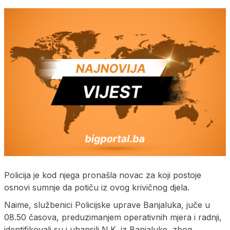
Policija je kod njega pronašla novac za koji postoje
osnovi sumnje da potiču iz ovog krivičnog djela.
Naime, službenici Policijske uprave Banjaluka, juče u
08.50 časova, preduzimanjem operativnih mjera i radnji,
identifikovali su i uhapsili N.K. iz Banjaluke, zbog