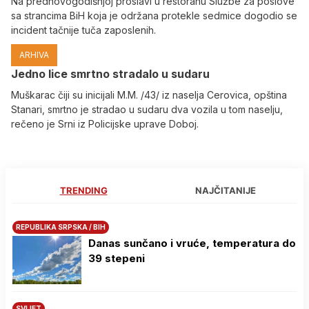
Na prednovogodišnjoj proslavi u restoranu Službe za poslove
sa strancima BiH koja je održana protekle sedmice dogodio se
incident tačnije tuča zaposlenih.
ARHIVA
Јedno lice smrtno stradalo u sudaru
Muškarac čiji su inicijali M.M. /43/ iz naselja Cerovica, opština
Stanari, smrtno je stradao u sudaru dva vozila u tom naselju,
rečeno je Srni iz Policijske uprave Doboj.
TRENDING
NAJČITANIJE
REPUBLIKA SRPSKA / BIH
Danas sunčano i vruće, temperatura do
39 stepeni
SVIJET