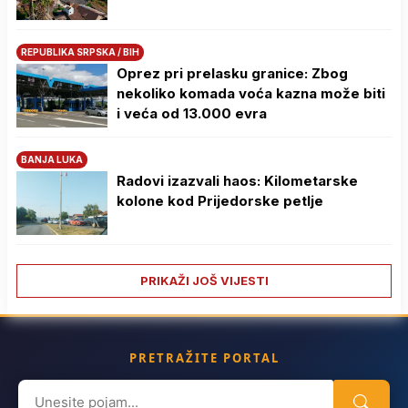
REPUBLIKA SRPSKA / BIH
Oprez pri prelasku granice: Zbog
nekoliko komada voća kazna može biti
i veća od 13.000 evra
BANJA LUKA
Radovi izazvali haos: Kilometarske
kolone kod Prijedorske petlje
PRIKAŽI JOŠ VIJESTI
PRETRAŽITE PORTAL
Search