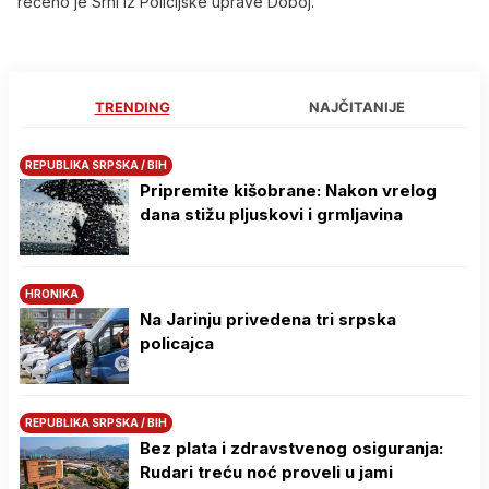
rečeno je Srni iz Policijske uprave Doboj.
TRENDING
NAJČITANIJE
REPUBLIKA SRPSKA / BIH
Pripremite kišobrane: Nakon vrelog
dana stižu pljuskovi i grmljavina
HRONIKA
Na Јarinju privedena tri srpska
policajca
REPUBLIKA SRPSKA / BIH
Bez plata i zdravstvenog osiguranja:
Rudari treću noć proveli u jami