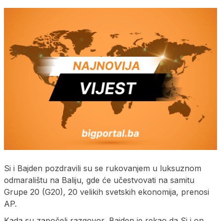
Si i Bajden pozdravili su se rukovanjem u luksuznom
odmaralištu na Baliju, gde će učestvovati na samitu
Grupe 20 (G20), 20 velikih svetskih ekonomija, prenosi
AP.
Kada su započeli razgovor, Bajden je rekao da Si i on