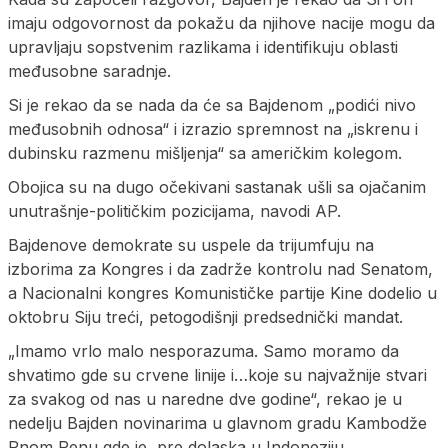
imaju odgovornost da pokažu da njihove nacije mogu da
upravljaju sopstvenim razlikama i identifikuju oblasti
međusobne saradnje.
Si je rekao da se nada da će sa Bajdenom „podići nivo
međusobnih odnosa“ i izrazio spremnost na „iskrenu i
dubinsku razmenu mišljenja“ sa američkim kolegom.
Obojica su na dugo očekivani sastanak ušli sa ojačanim
unutrašnje-političkim pozicijama, navodi AP.
Bajdenove demokrate su uspele da trijumfuju na
izborima za Kongres i da zadrže kontrolu nad Senatom,
a Nacionalni kongres Komunističke partije Kine dodelio u
oktobru Siju treći, petogodišnji predsednički mandat.
„Imamo vrlo malo nesporazuma. Samo moramo da
shvatimo gde su crvene linije i…koje su najvažnije stvari
za svakog od nas u naredne dve godine“, rekao je u
nedelju Bajden novinarima u glavnom gradu Kambodže
Pnom Penu gde je, pre dolaska u Indoneziju,