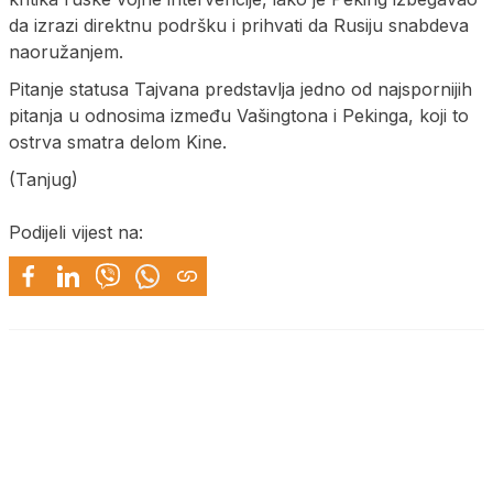
da izrazi direktnu podršku i prihvati da Rusiju snabdeva
naoružanjem.
Pitanje statusa Tajvana predstavlja jedno od najspornijih
pitanja u odnosima između Vašingtona i Pekinga, koji to
ostrva smatra delom Kine.
(Tanjug)
Podijeli vijest na: