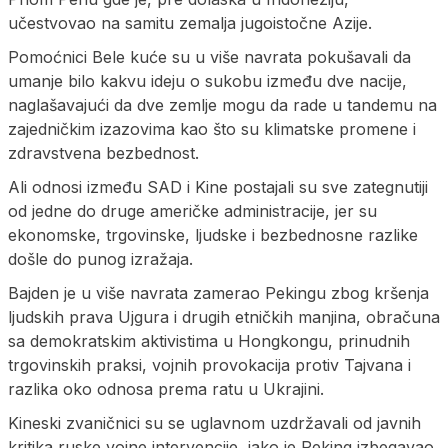
učestvovao na samitu zemalja jugoistočne Azije.
Pomoćnici Bele kuće su u više navrata pokušavali da
umanje bilo kakvu ideju o sukobu između dve nacije,
naglašavajući da dve zemlje mogu da rade u tandemu na
zajedničkim izazovima kao što su klimatske promene i
zdravstvena bezbednost.
Ali odnosi između SAD i Kine postajali su sve zategnutiji
od jedne do druge američke administracije, jer su
ekonomske, trgovinske, ljudske i bezbednosne razlike
došle do punog izražaja.
Bajden je u više navrata zamerao Pekingu zbog kršenja
ljudskih prava Ujgura i drugih etničkih manjina, obračuna
sa demokratskim aktivistima u Hongkongu, prinudnih
trgovinskih praksi, vojnih provokacija protiv Tajvana i
razlika oko odnosa prema ratu u Ukrajini.
Kineski zvaničnici su se uglavnom uzdržavali od javnih
kritika ruske vojne intervencije, iako je Peking izbegavao