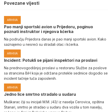
Povezane vijesti
ARHIVA
Pao manji sportski avion u Prijedoru, poginuo
poznati instruktor i njegova kćerka
Na području Prijedora danas je pao manji sportski avion. Kako
saznajemo u nesreći su stradali otac i kćerka.
ARHIVA
Incident: Potukli se pijani inspektori na proslavi
Na prednovogodišnjoj proslavi u restoranu Službe za poslove
sa strancima BiH koja je održana protekle sedmice dogodio se
incident tačnije tuča zaposlenih.
ARHIVA
Јedno lice smrtno stradalo u sudaru
Muškarac čiji su inicijali M.M. /43/ iz naselja Cerovica, opština
Stanari, smrtno je stradao u sudaru dva vozila u tom naselju,