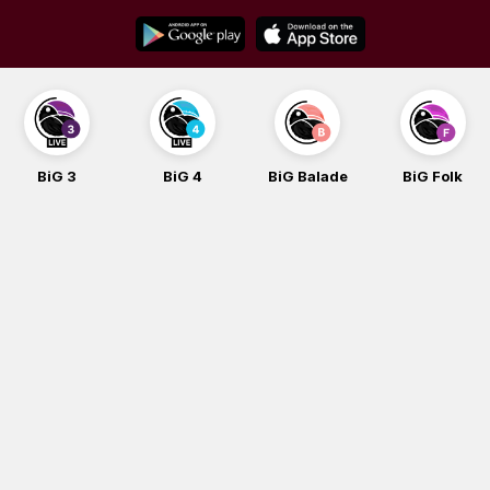
Skip
to
content
BiG 3
BiG 4
BiG Balade
BiG Folk