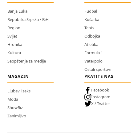
Banja Luka
Fudbal
Republika Srpska / BiH
Košarka
Region
Tenis
Svijet
Odbojka
Hronika
Atletika
Kultura
Formula 1
Saopštenje za medije
Vaterpolo
Ostali sportovi
MAGAZIN
PRATITE NAS
Facebook
Ljubav i seks
Instagram
Moda
X / Twitter
ShowBiz
Zanimljivo