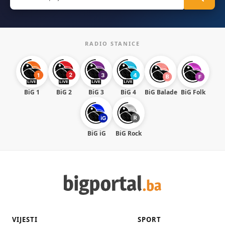
for:
RADIO STANICE
BiG 1
BiG 2
BiG 3
BiG 4
BiG Balade
BiG Folk
BiG iG
BiG Rock
VIJESTI
SPORT