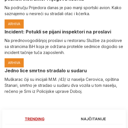
Na području Prijedora danas je pao manji sportski avion. Kako
saznajemo u nesreći su stradali otac i kćerka.
ARHIVA
Incident: Potukli se pijani inspektori na proslavi
Na prednovogodišnjoj proslavi u restoranu Službe za poslove
sa strancima BiH koja je održana protekle sedmice dogodio se
incident tačnije tuča zaposlenih.
ARHIVA
Јedno lice smrtno stradalo u sudaru
Muškarac čiji su inicijali M.M. /43/ iz naselja Cerovica, opština
Stanari, smrtno je stradao u sudaru dva vozila u tom naselju,
rečeno je Srni iz Policijske uprave Doboj.
TRENDING
NAJČITANIJE