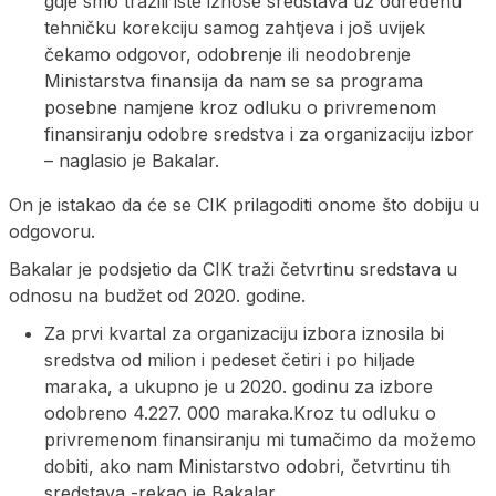
gdje smo tražili iste iznose sredstava uz određenu
tehničku korekciju samog zahtjeva i još uvijek
čekamo odgovor, odobrenje ili neodobrenje
Ministarstva finansija da nam se sa programa
posebne namjene kroz odluku o privremenom
finansiranju odobre sredstva i za organizaciju izbor
– naglasio je Bakalar.
On je istakao da će se CIK prilagoditi onome što dobiju u
odgovoru.
Bakalar je podsjetio da CIK traži četvrtinu sredstava u
odnosu na budžet od 2020. godine.
Za prvi kvartal za organizaciju izbora iznosila bi
sredstva od milion i pedeset četiri i po hiljade
maraka, a ukupno je u 2020. godinu za izbore
odobreno 4.227. 000 maraka.Kroz tu odluku o
privremenom finansiranju mi tumačimo da možemo
dobiti, ako nam Ministarstvo odobri, četvrtinu tih
sredstava -rekao je Bakalar.