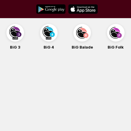
Skip
to
content
BiG 3
BiG 4
BiG Balade
BiG Folk