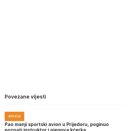
Povezane vijesti
ARHIVA
Pao manji sportski avion u Prijedoru, poginuo
poznati instruktor i njegova kćerka