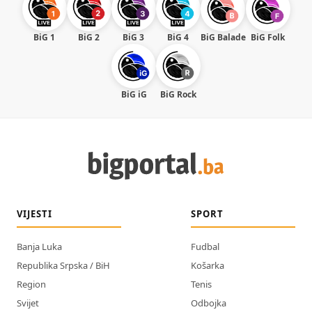
BiG 1
BiG 2
BiG 3
BiG 4
BiG Balade
BiG Folk
BiG iG
BiG Rock
VIJESTI
SPORT
Banja Luka
Fudbal
Republika Srpska / BiH
Košarka
Region
Tenis
Svijet
Odbojka