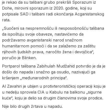
je rekao da su talibani grubo prekršili Sporazum iz
Dohe, mirovni sporazum iz 2020. godine, koji su
potpisale SAD i talibani radi okončanja Acganistanskog
rata.
„Suočeni sa nespremnošću ili nesposobnošću talibana
da ispoštuju svoje obaveze, nastavićemo da
podržavamo avganistanski narod snažnom
humanitarnom pomoći i da se zalažemo za zaštitu
njihovih ljudskih prava, naročito žena i devojčica“,
poručio je Blinken.
Portparol talibana Zabihulah Mudžahid potvrdio je da je
došlo do napada i snažno ga osudio, nazivajući ga
kršenjem „međunarodnih principa“.
Al Zavahiri je ubijen u protivterorističkoj operaciji koju je
u nedelju sprovela CIA u Kabulu na balkonu „sigurne
kuće“, koju je delio sa drugim članovima svoje prodice.
Nije bilo drugih žrtava u napadu.