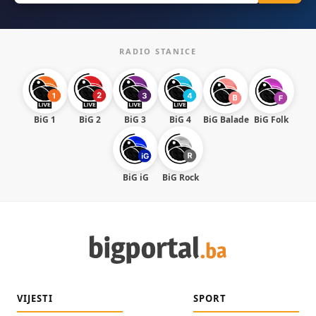
RADIO STANICE
BiG 1
BiG 2
BiG 3
BiG 4
BiG Balade
BiG Folk
BiG iG
BiG Rock
VIJESTI
SPORT