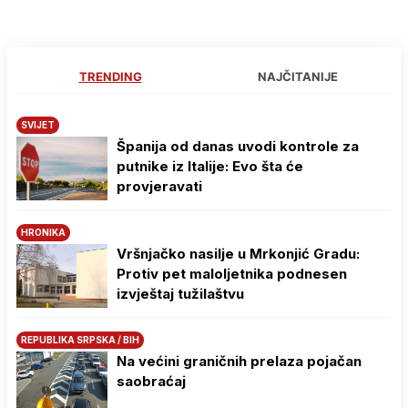
TRENDING
NAJČITANIJE
SVIJET
Španija od danas uvodi kontrole za
putnike iz Italije: Evo šta će
provjeravati
HRONIKA
Vršnjačko nasilje u Mrkonjić Gradu:
Protiv pet maloljetnika podnesen
izvještaj tužilaštvu
REPUBLIKA SRPSKA / BIH
Na većini graničnih prelaza pojačan
saobraćaj