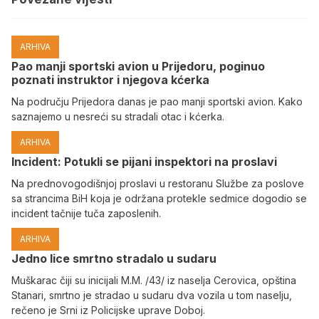
ARHIVA
Pao manji sportski avion u Prijedoru, poginuo
poznati instruktor i njegova kćerka
Na području Prijedora danas je pao manji sportski avion. Kako
saznajemo u nesreći su stradali otac i kćerka.
ARHIVA
Incident: Potukli se pijani inspektori na proslavi
Na prednovogodišnjoj proslavi u restoranu Službe za poslove
sa strancima BiH koja je održana protekle sedmice dogodio se
incident tačnije tuča zaposlenih.
ARHIVA
Јedno lice smrtno stradalo u sudaru
Muškarac čiji su inicijali M.M. /43/ iz naselja Cerovica, opština
Stanari, smrtno je stradao u sudaru dva vozila u tom naselju,
rečeno je Srni iz Policijske uprave Doboj.