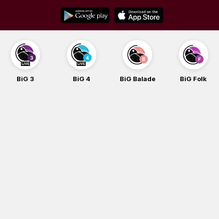
Skip
to
content
BiG 3
BiG 4
BiG Balade
BiG Folk