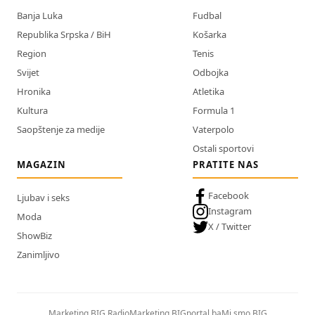
Banja Luka
Fudbal
Republika Srpska / BiH
Košarka
Region
Tenis
Svijet
Odbojka
Hronika
Atletika
Kultura
Formula 1
Saopštenje za medije
Vaterpolo
Ostali sportovi
MAGAZIN
PRATITE NAS
Facebook
Ljubav i seks
Instagram
Moda
X / Twitter
ShowBiz
Zanimljivo
Marketing BIG Radio
Marketing BIGportal.ba
Mi smo BIG