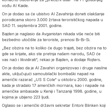
vođu Al Kaide.
On je dodao sa će ubistvo Al Zavahirija doneti olakšanje
porodicama skoro 3.000 žrtava terorističkog napada u
SAD 11. septembra 2001. godine.
Bajden je naglasio da Avganistan nikada više neće biti
bezbedno utočište za teroriste, prenosi Bi-Bi-Si.
„Bez obzira na to koliko će dugo trajati, bez obzira na to
gde se krijate, ako ste pretnja našem narodu, SAD će
vas naći i likvidirati“, rekao je Bajden, a dodaje Rojters.
On je dodao da je Al Zavahiri organizovao i druge nasilne
akte, uključujući samoubilački bombaški napad na
američki razarač „US S Cole“ u oktobru 2000. godine,
kada je stradalo 17 američkih mornara, kao i napade na
američke ambasade u Keniji i Tanzaniji 1998. godine, u
kojima je ubijeno 223 ljudi.
Oglasio se i američki državni sekretar Entoni Blinken koji