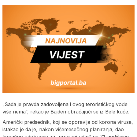
„Sada je pravda zadovoljena i ovog terorističkog vođe
više nema“, rekao je Bajden obraćajući se iz Bele kuće.
Američki predsednik, koji se oporavlja od korona virusa,
istakao je da je, nakon višemesečnog planiranja, dao
konačno odobrenje za „precizni udar“ na 71-godišnjeg