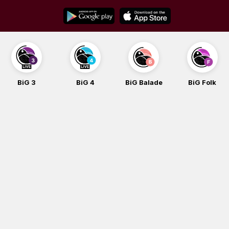
Skip
to
content
BiG 3
BiG 4
BiG Balade
BiG Folk