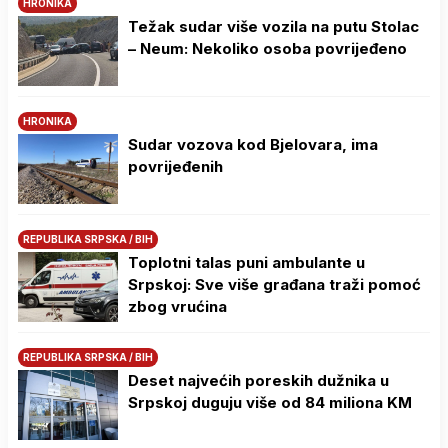
HRONIKA
Težak sudar više vozila na putu Stolac
– Neum: Nekoliko osoba povrijeđeno
HRONIKA
Sudar vozova kod Bjelovara, ima
povrijeđenih
REPUBLIKA SRPSKA / BIH
Toplotni talas puni ambulante u
Srpskoj: Sve više građana traži pomoć
zbog vrućina
REPUBLIKA SRPSKA / BIH
Deset najvećih poreskih dužnika u
Srpskoj duguju više od 84 miliona KM