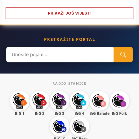
PRIKAŽI JOŠ VIJESTI
PRETRAŽITE PORTAL
Search
for:
RADIO STANICE
BiG 1
BiG 2
BiG 3
BiG 4
BiG Balade
BiG Folk
BiG iG
BiG Rock