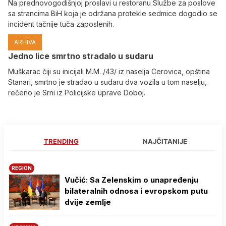
Na prednovogodišnjoj proslavi u restoranu Službe za poslove
sa strancima BiH koja je održana protekle sedmice dogodio se
incident tačnije tuča zaposlenih.
ARHIVA
Јedno lice smrtno stradalo u sudaru
Muškarac čiji su inicijali M.M. /43/ iz naselja Cerovica, opština
Stanari, smrtno je stradao u sudaru dva vozila u tom naselju,
rečeno je Srni iz Policijske uprave Doboj.
TRENDING
NAJČITANIJE
REGION
Vučić: Sa Zelenskim o unapređenju
bilateralnih odnosa i evropskom putu
dvije zemlje