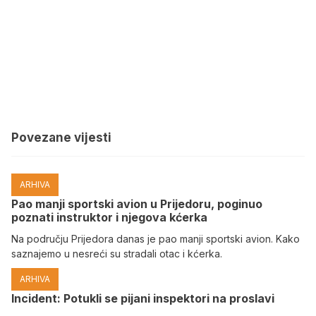
Povezane vijesti
ARHIVA
Pao manji sportski avion u Prijedoru, poginuo
poznati instruktor i njegova kćerka
Na području Prijedora danas je pao manji sportski avion. Kako
saznajemo u nesreći su stradali otac i kćerka.
ARHIVA
Incident: Potukli se pijani inspektori na proslavi