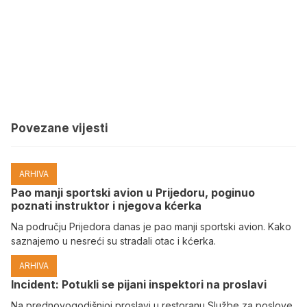
Povezane vijesti
ARHIVA
Pao manji sportski avion u Prijedoru, poginuo
poznati instruktor i njegova kćerka
Na području Prijedora danas je pao manji sportski avion. Kako
saznajemo u nesreći su stradali otac i kćerka.
ARHIVA
Incident: Potukli se pijani inspektori na proslavi
Na prednovogodišnjoj proslavi u restoranu Službe za poslove