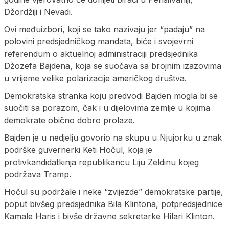
Džordžiji i Nevadi.
Ovi međuizbori, koji se tako nazivaju jer “padaju” na
polovini predsjedničkog mandata, biće i svojevrni
referendum o aktuelnoj administraciji predsjednika
Džozefa Bajdena, koja se suočava sa brojnim izazovima
u vrijeme velike polarizacije američkog društva.
Demokratska stranka koju predvodi Bajden mogla bi se
suočiti sa porazom, čak i u dijelovima zemlje u kojima
demokrate obično dobro prolaze.
Bajden je u nedjelju govorio na skupu u Njujorku u znak
podrške guvernerki Keti Hočul, koja je
protivkandidatkinja republikancu Liju Zeldinu kojeg
podržava Tramp.
Hočul su podržale i neke “zvijezde” demokratske partije,
poput bivšeg predsjednika Bila Klintona, potpredsjednice
Kamale Haris i bivše državne sekretarke Hilari Klinton.