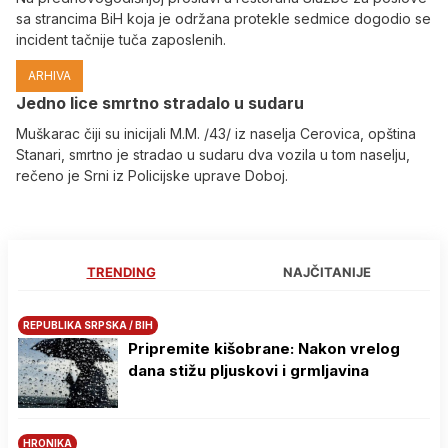
sa strancima BiH koja je održana protekle sedmice dogodio se
incident tačnije tuča zaposlenih.
ARHIVA
Јedno lice smrtno stradalo u sudaru
Muškarac čiji su inicijali M.M. /43/ iz naselja Cerovica, opština
Stanari, smrtno je stradao u sudaru dva vozila u tom naselju,
rečeno je Srni iz Policijske uprave Doboj.
TRENDING
NAJČITANIJE
REPUBLIKA SRPSKA / BIH
Pripremite kišobrane: Nakon vrelog
dana stižu pljuskovi i grmljavina
HRONIKA