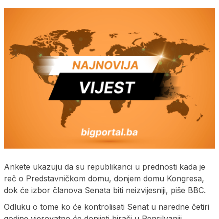
Ankete ukazuju da su republikanci u prednosti kada je
reč o Predstavničkom domu, donjem domu Kongresa,
dok će izbor članova Senata biti neizvijesniji, piše BBC.
Odluku o tome ko će kontrolisati Senat u naredne četiri
godine vjerovatno će donijeti birači u Pensilvaniji,