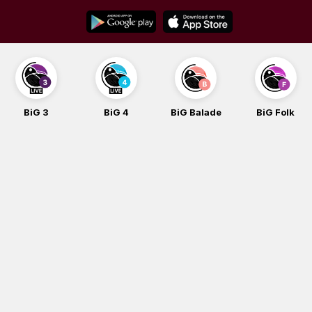
Skip
to
content
BiG 3
BiG 4
BiG Balade
BiG Folk