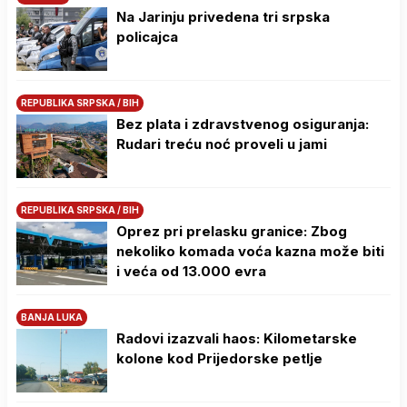
Na Јarinju privedena tri srpska
policajca
REPUBLIKA SRPSKA / BIH
Bez plata i zdravstvenog osiguranja:
Rudari treću noć proveli u jami
REPUBLIKA SRPSKA / BIH
Oprez pri prelasku granice: Zbog
nekoliko komada voća kazna može biti
i veća od 13.000 evra
BANJA LUKA
Radovi izazvali haos: Kilometarske
kolone kod Prijedorske petlje