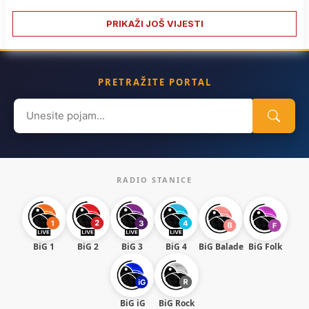
PRIKAŽI JOŠ VIJESTI
PRETRAŽITE PORTAL
Search
for:
RADIO STANICE
BiG 1
BiG 2
BiG 3
BiG 4
BiG Balade
BiG Folk
BiG iG
BiG Rock