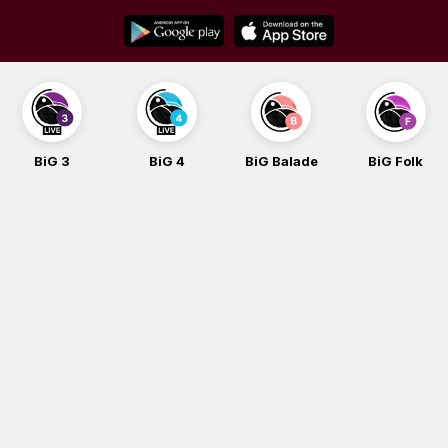
Skip
to
content
BiG 3
BiG 4
BiG Balade
BiG Folk