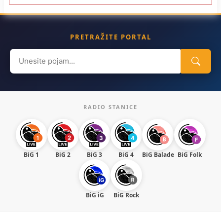
PRETRAŽITE PORTAL
Search
for:
RADIO STANICE
BiG 1
BiG 2
BiG 3
BiG 4
BiG Balade
BiG Folk
BiG iG
BiG Rock