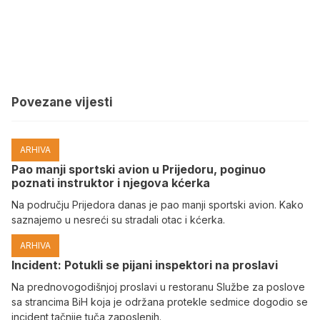
Povezane vijesti
ARHIVA
Pao manji sportski avion u Prijedoru, poginuo
poznati instruktor i njegova kćerka
Na području Prijedora danas je pao manji sportski avion. Kako
saznajemo u nesreći su stradali otac i kćerka.
ARHIVA
Incident: Potukli se pijani inspektori na proslavi
Na prednovogodišnjoj proslavi u restoranu Službe za poslove
sa strancima BiH koja je održana protekle sedmice dogodio se
incident tačnije tuča zaposlenih.