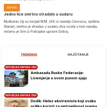
ARHIVA
Јedno lice smrtno stradalo u sudaru
Muškarac čiji su inicijali M.M. /43/ iz naselja Cerovica, opština
Stanari, smrtno je stradao u sudaru dva vozila u tom naselju,
rečeno je Srni iz Policijske uprave Doboj.
TRENDING
NAJČITANIJE
REPUBLIKA SRPSKA / BIH
Ambasada Ruske Federacije:
Licemjerje u svom punom sjaju
REPUBLIKA SRPSKA / BIH
Dodik: Helez ekstremista koji svaku
priliku koristi za netrpeljivost prema