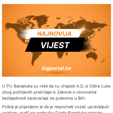
U PU Banjaluka su rekli da su uhapsili A.D. iz Oštre Luke
zbog počinjenih prekršaja iz Zakona o osnovama
bezbjednosti saobraćaja na putevima u BiH.
Policiji je prijavljeno je da je nepoznati vozač upravljajući
vozilom „audi“ na području Grada Banjaluka izazvao