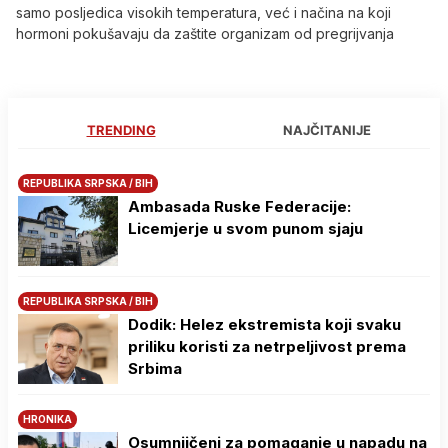
samo posljedica visokih temperatura, već i načina na koji
hormoni pokušavaju da zaštite organizam od pregrijvanja
TRENDING
NAJČITANIJE
REPUBLIKA SRPSKA / BIH
Ambasada Ruske Federacije:
Licemjerje u svom punom sjaju
REPUBLIKA SRPSKA / BIH
Dodik: Helez ekstremista koji svaku
priliku koristi za netrpeljivost prema
Srbima
HRONIKA
Osumnjičeni za pomaganje u napadu na