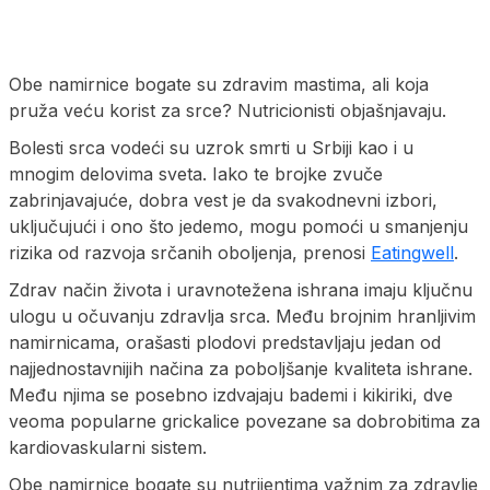
Obe namirnice bogate su zdravim mastima, ali koja
pruža veću korist za srce? Nutricionisti objašnjavaju.
Bolesti srca vodeći su uzrok smrti u Srbiji kao i u
mnogim delovima sveta. Iako te brojke zvuče
zabrinjavajuće, dobra vest je da svakodnevni izbori,
uključujući i ono što jedemo, mogu pomoći u smanjenju
rizika od razvoja srčanih oboljenja, prenosi
Eatingwell
.
Zdrav način života i uravnotežena ishrana imaju ključnu
ulogu u očuvanju zdravlja srca. Među brojnim hranljivim
namirnicama, orašasti plodovi predstavljaju jedan od
najjednostavnijih načina za poboljšanje kvaliteta ishrane.
Među njima se posebno izdvajaju bademi i kikiriki, dve
veoma popularne grickalice povezane sa dobrobitima za
kardiovaskularni sistem.
Obe namirnice bogate su nutrijentima važnim za zdravlje