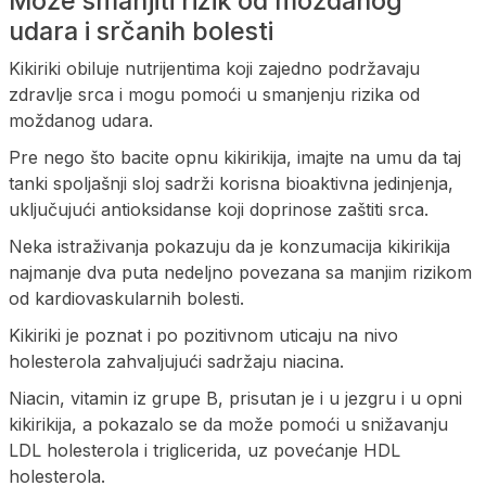
Može smanjiti rizik od moždanog
udara i srčanih bolesti
Kikiriki obiluje nutrijentima koji zajedno podržavaju
zdravlje srca i mogu pomoći u smanjenju rizika od
moždanog udara.
Pre nego što bacite opnu kikirikija, imajte na umu da taj
tanki spoljašnji sloj sadrži korisna bioaktivna jedinjenja,
uključujući antioksidanse koji doprinose zaštiti srca.
Neka istraživanja pokazuju da je konzumacija kikirikija
najmanje dva puta nedeljno povezana sa manjim rizikom
od kardiovaskularnih bolesti.
Kikiriki je poznat i po pozitivnom uticaju na nivo
holesterola zahvaljujući sadržaju niacina.
Niacin, vitamin iz grupe B, prisutan je i u jezgru i u opni
kikirikija, a pokazalo se da može pomoći u snižavanju
LDL holesterola i triglicerida, uz povećanje HDL
holesterola.