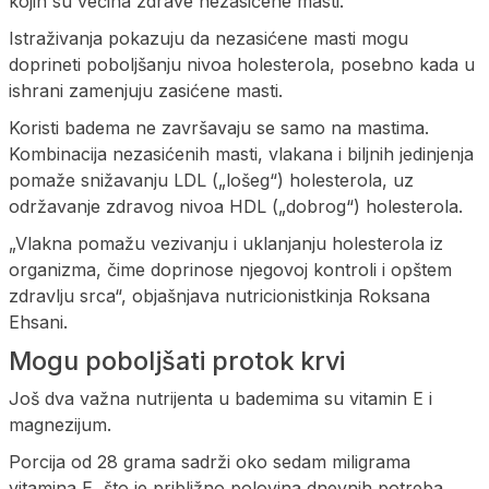
kojih su većina zdrave nezasićene masti.
Istraživanja pokazuju da nezasićene masti mogu
doprineti poboljšanju nivoa holesterola, posebno kada u
ishrani zamenjuju zasićene masti.
Koristi badema ne završavaju se samo na mastima.
Kombinacija nezasićenih masti, vlakana i biljnih jedinjenja
pomaže snižavanju LDL („lošeg“) holesterola, uz
održavanje zdravog nivoa HDL („dobrog“) holesterola.
„Vlakna pomažu vezivanju i uklanjanju holesterola iz
organizma, čime doprinose njegovoj kontroli i opštem
zdravlju srca“, objašnjava nutricionistkinja Roksana
Ehsani.
Mogu poboljšati protok krvi
Još dva važna nutrijenta u bademima su vitamin E i
magnezijum.
Porcija od 28 grama sadrži oko sedam miligrama
vitamina E, što je približno polovina dnevnih potreba,