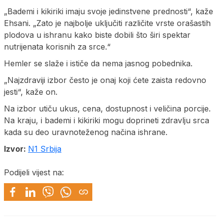
„Bademi i kikiriki imaju svoje jedinstvene prednosti“, kaže
Ehsani. „Zato je najbolje uključiti različite vrste orašastih
plodova u ishranu kako biste dobili što širi spektar
nutrijenata korisnih za srce.“
Hemler se slaže i ističe da nema jasnog pobednika.
„Najzdraviji izbor često je onaj koji ćete zaista redovno
jesti“, kaže on.
Na izbor utiču ukus, cena, dostupnost i veličina porcije.
Na kraju, i bademi i kikiriki mogu doprineti zdravlju srca
kada su deo uravnoteženog načina ishrane.
Izvor:
N1 Srbija
Podijeli vijest na: