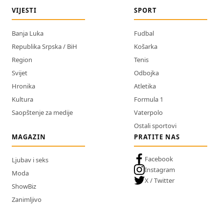
VIJESTI
SPORT
Banja Luka
Fudbal
Republika Srpska / BiH
Košarka
Region
Tenis
Svijet
Odbojka
Hronika
Atletika
Kultura
Formula 1
Saopštenje za medije
Vaterpolo
Ostali sportovi
MAGAZIN
PRATITE NAS
Facebook
Ljubav i seks
Instagram
Moda
X / Twitter
ShowBiz
Zanimljivo