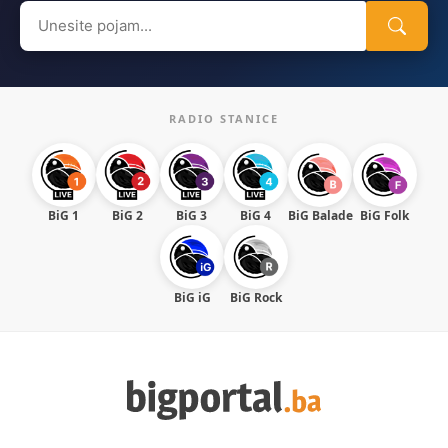
Search
for:
RADIO STANICE
BiG 1
BiG 2
BiG 3
BiG 4
BiG Balade
BiG Folk
BiG iG
BiG Rock