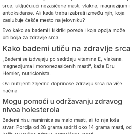
srca, uključujući nezasićene masti, vlakna, magnezijum i
antioksidanse. Ali kada treba izabrati između njih, koja
zaslužuje češće mesto na jelovniku?
Evo kako se bademi i kikiriki porede i koja opcija može
biti bolja za zdravlje srca.
Kako bademi utiču na zdravlje srca
„Bademi se izdvajaju po sadržaju vitamina E, vlakana,
magnezijuma i mononezasićenih masti“, kaže Dru
Hemler, nutricionista.
Ovi nutrijenti zajedno doprinose zdravlju srca na više
načina.
Mogu pomoći u održavanju zdravog
nivoa holesterola
Bademi nisu namirnica sa malo masti, ali to nije loša
stvar. Porcija od 28 grama sadrži oko 14 grama masti, od