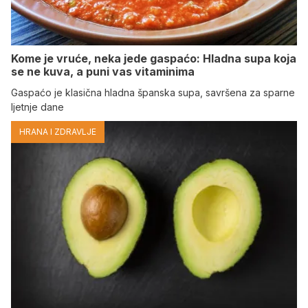
Kome je vruće, neka jede gaspaćo: Hladna supa koja
se ne kuva, a puni vas vitaminima
Gaspaćo je klasična hladna španska supa, savršena za sparne
ljetnje dane
HRANA I ZDRAVLJE