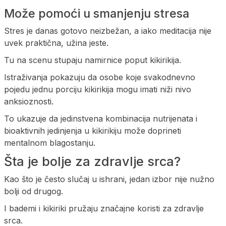
Može pomoći u smanjenju stresa
Stres je danas gotovo neizbežan, a iako meditacija nije
uvek praktična, užina jeste.
Tu na scenu stupaju namirnice poput kikirikija.
Istraživanja pokazuju da osobe koje svakodnevno
pojedu jednu porciju kikirikija mogu imati niži nivo
anksioznosti.
To ukazuje da jedinstvena kombinacija nutrijenata i
bioaktivnih jedinjenja u kikirikiju može doprineti
mentalnom blagostanju.
Šta je bolje za zdravlje srca?
Kao što je često slučaj u ishrani, jedan izbor nije nužno
bolji od drugog.
I bademi i kikiriki pružaju značajne koristi za zdravlje
srca.