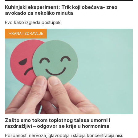
Kuhinjski eksperiment: Trik koji obećava- zreo
avokado za nekoliko minuta
Evo kako izgleda postupak
HRANA I ZDRAVLJE
Zašto smo tokom toplotnog talasa umorni i
razdražljivi – odgovor se krije u hormonima
Pospanost, nervoza, glavobolja i slabija koncentracija nisu