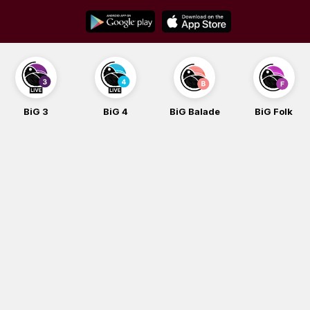
Skip
to
content
BiG 4
BiG Balade
BiG Folk
BiG i