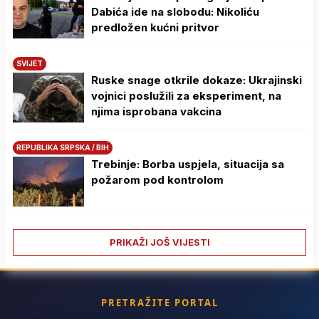
Dabića ide na slobodu: Nikoliću
predložen kućni pritvor
SVIJET
Ruske snage otkrile dokaze: Ukrajinski
vojnici poslužili za eksperiment, na
njima isprobana vakcina
REPUBLIKA SRPSKA / BIH
Trebinje: Borba uspjela, situacija sa
požarom pod kontrolom
PRIKAŽI JOŠ VIJESTI
PRETRAŽITE PORTAL