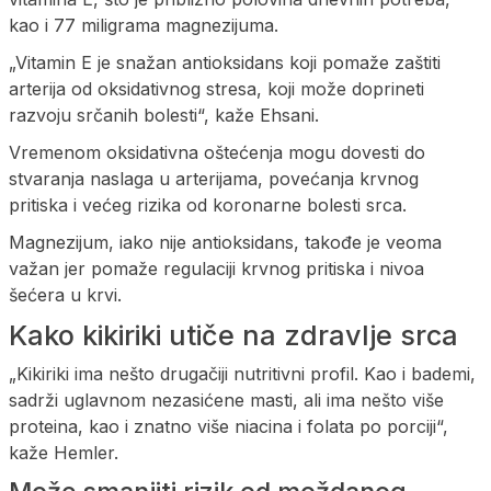
kao i 77 miligrama magnezijuma.
„Vitamin E je snažan antioksidans koji pomaže zaštiti
arterija od oksidativnog stresa, koji može doprineti
razvoju srčanih bolesti“, kaže Ehsani.
Vremenom oksidativna oštećenja mogu dovesti do
stvaranja naslaga u arterijama, povećanja krvnog
pritiska i većeg rizika od koronarne bolesti srca.
Magnezijum, iako nije antioksidans, takođe je veoma
važan jer pomaže regulaciji krvnog pritiska i nivoa
šećera u krvi.
Kako kikiriki utiče na zdravlje srca
„Kikiriki ima nešto drugačiji nutritivni profil. Kao i bademi,
sadrži uglavnom nezasićene masti, ali ima nešto više
proteina, kao i znatno više niacina i folata po porciji“,
kaže Hemler.