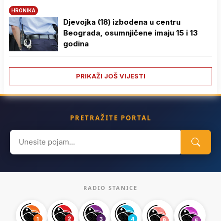
HRONIKA
Djevojka (18) izbodena u centru
Beograda, osumnjičene imaju 15 i 13
godina
PRIKAŽI JOŠ VIJESTI
PRETRAŽITE PORTAL
Search
for:
RADIO STANICE