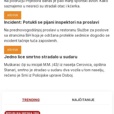
Na području Prijedora danas je pao manji sportski avion. Kako
saznajemo u nesreći su stradali otac i kćerka.
ARHIVA
Incident: Potukli se pijani inspektori na proslavi
Na prednovogodišnjoj proslavi u restoranu Službe za poslove
sa strancima BiH koja je održana protekle sedmice dogodio se
incident tačnije tuča zaposlenih.
ARHIVA
Јedno lice smrtno stradalo u sudaru
Muškarac čiji su inicijali M.M. /43/ iz naselja Cerovica, opština
Stanari, smrtno je stradao u sudaru dva vozila u tom naselju,
rečeno je Srni iz Policijske uprave Doboj.
TRENDING
NAJČITANIJE
REPUBLIKA SRPSKA / BIH