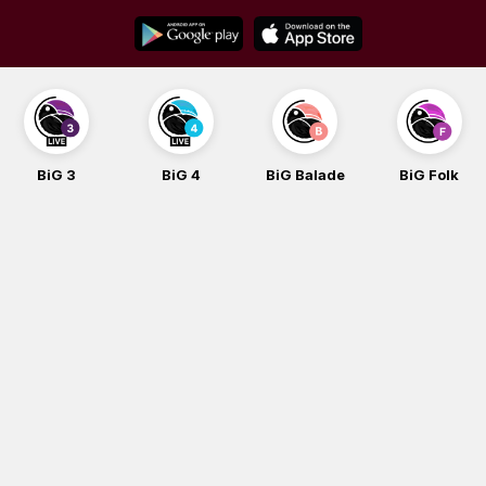
Skip
to
content
BiG 3
BiG 4
BiG Balade
BiG Folk