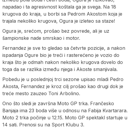
napadao i ta agresivnost koštala ga je svega. Na 18
krugova do kraja, u borbi sa Pedrom Akostom koja je
trajala nekoliko krugova, Ogura je izleteo sa staze!
Ogura je, srećom, prošao bez povrede, ali je uz
šampionske nade smrskao i motor.
Fernandez je sve to gledao sa četvrte pozicije, a nakon
ispadanja Ogure bio je treći i rasterećeno je vozio do
kraja što je odmah nakon nekoliko krugova dovelo do
toga da se razlika između njega i Akoste smanjivala.
Pobedu je u poslednjoj trci sezone upisao mladi Pedro
Akosta, Fernandez je kroz cilj prošao kao drugi dok je
treće mesto zauzeo Toni Arbolino.
Ono što sledi je završna Moto GP trka. Frančesko
Banjaja ima 23 boda više u odnosu na Fabija Kvartarara.
Moto 2 trka počinje u 12.15. Moto GP spektakl startuje u
14 sati. Prenosi su na Sport Klubu 3.