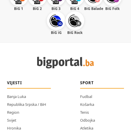
BiG 1
BiG 2
BiG 3
BiG 4
BiG Balade
BiG Folk
BiG iG
BiG Rock
VIJESTI
SPORT
Banja Luka
Fudbal
Republika Srpska / BiH
Košarka
Region
Tenis
Svijet
Odbojka
Hronika
Atletika