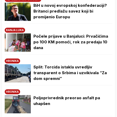
BiH u novoj evropskoj konfederaciji?
Britanci predlažu savez koji bi
promijenio Europu
BANJA LUKA
Počele prijave u Banjaluci: Prvačićima
po 100 KM pomoći, rok za predaju 10
dana
HRONIKA
Split: Torcida istakla uvredljiv
transparent o Srbima i uzvikivala “Za
dom spremni”
HRONIKA
Poljoprivrednik preorao asfalt pa
uhapšen