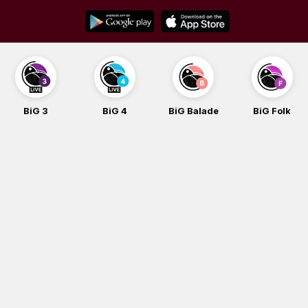
Skip
to
content
BiG 3
BiG 4
BiG Balade
BiG Folk