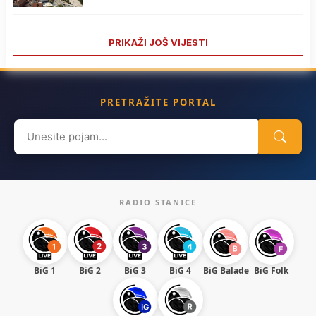
PRIKAŽI JOŠ VIJESTI
PRETRAŽITE PORTAL
Search
for:
RADIO STANICE
BiG 1
BiG 2
BiG 3
BiG 4
BiG Balade
BiG Folk