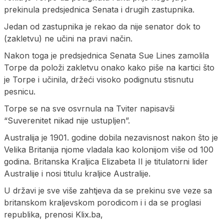
prekinula predsjednica Senata i drugih zastupnika.
Jedan od zastupnika je rekao da nije senator dok to
(zakletvu) ne učini na pravi način.
Nakon toga je predsjednica Senata Sue Lines zamolila
Torpe da položi zakletvu onako kako piše na kartici što
je Torpe i učinila, držeći visoko podignutu stisnutu
pesnicu.
Torpe se na sve osvrnula na Tviter napisavši
“Suverenitet nikad nije ustupljen”.
Australija je 1901. godine dobila nezavisnost nakon što je
Velika Britanija njome vladala kao kolonijom više od 100
godina. Britanska Kraljica Elizabeta II je titulatorni lider
Australije i nosi titulu kraljice Australije.
U državi je sve više zahtjeva da se prekinu sve veze sa
britanskom kraljevskom porodicom i i da se proglasi
republika, prenosi Klix.ba,