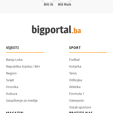
BiG iG
BiG Rock
VIJESTI
SPORT
Banja Luka
Fudbal
Republika Srpska / BiH
Košarka
Region
Tenis
Svijet
Odbojka
Hronika
Atletika
Kultura
Formula 1
Saopštenje za medije
Vaterpolo
Ostali sportovi
MAGAZIN
PRATITE NAS