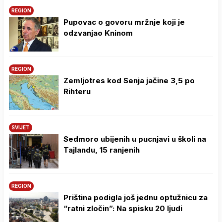
REGION
Pupovac o govoru mržnje koji je
odzvanjao Kninom
REGION
Zemljotres kod Senja jačine 3,5 po
Rihteru
SVIJET
Sedmoro ubijenih u pucnjavi u školi na
Tajlandu, 15 ranjenih
REGION
Priština podigla još jednu optužnicu za
“ratni zločin”: Na spisku 20 ljudi