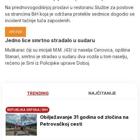
Na prednovogodišnjoj proslavi u restoranu Službe za poslove
sa strancima BiH koja je održana protekle sedmice dogodio se
incident tačnije tuča zaposlenih.
ARHIVA
Јedno lice smrtno stradalo u sudaru
Muškarac čiji su inicijali M.M. /43/ iz naselja Cerovica, opština
Stanari, smrtno je stradao u sudaru dva vozila u tom naselju,
rečeno je Srni iz Policijske uprave Doboj.
TRENDING
NAJČITANIJE
REPUBLIKA SRPSKA / BIH
Obilježavanje 31 godina od zločina na
Petrovačkoj cesti