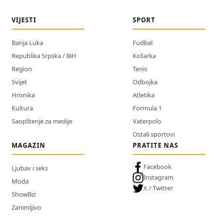
VIJESTI
SPORT
Banja Luka
Fudbal
Republika Srpska / BiH
Košarka
Region
Tenis
Svijet
Odbojka
Hronika
Atletika
Kultura
Formula 1
Saopštenje za medije
Vaterpolo
Ostali sportovi
MAGAZIN
PRATITE NAS
Facebook
Ljubav i seks
Instagram
Moda
X / Twitter
ShowBiz
Zanimljivo