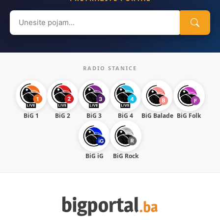
Search
for:
RADIO STANICE
BiG 1
BiG 2
BiG 3
BiG 4
BiG Balade
BiG Folk
BiG iG
BiG Rock