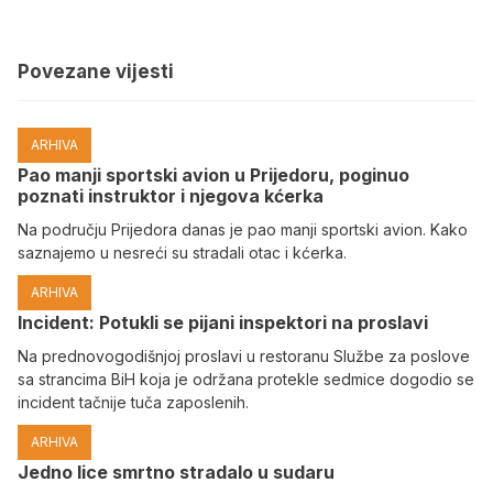
Povezane vijesti
ARHIVA
Pao manji sportski avion u Prijedoru, poginuo
poznati instruktor i njegova kćerka
Na području Prijedora danas je pao manji sportski avion. Kako
saznajemo u nesreći su stradali otac i kćerka.
ARHIVA
Incident: Potukli se pijani inspektori na proslavi
Na prednovogodišnjoj proslavi u restoranu Službe za poslove
sa strancima BiH koja je održana protekle sedmice dogodio se
incident tačnije tuča zaposlenih.
ARHIVA
Јedno lice smrtno stradalo u sudaru