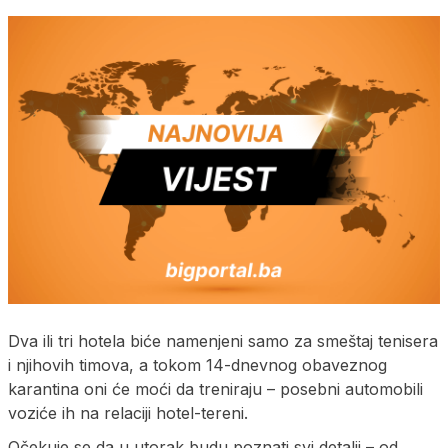
Dva ili tri hotela biće namenjeni samo za smeštaj tenisera
i njihovih timova, a tokom 14-dnevnog obaveznog
karantina oni će moći da treniraju – posebni automobili
voziće ih na relaciji hotel-tereni.
Očekuje se da u utorak budu poznati svi detalji – od