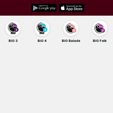
Skip
to
content
BiG 3
BiG 4
BiG Balade
BiG Folk