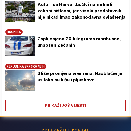
Autori sa Harvarda: Svi nametnuti
zakoni ništavni, jer visoki predstavnik
nije nikad imao zakonodavna ovlaštenja
HRONIKA
Zaplijenjeno 20 kilograma marihuane,
uhapšen Zećanin
REPUBLIKA SRPSKA / BIH
Stiže promjena vremena: Naoblačenje
uz lokalnu kišu i pljuskove
PRIKAŽI JOŠ VIJESTI
PRETRAŽITE PORTAL