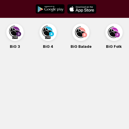
Skip
to
content
BiG 3
BiG 4
BiG Balade
BiG Folk