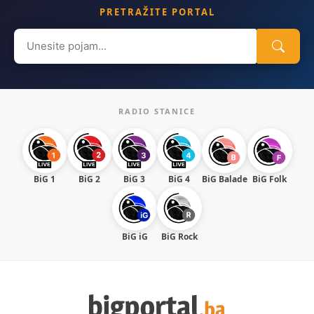
PRETRAŽITE PORTAL
Search
for:
RADIO STANICE
BiG 1
BiG 2
BiG 3
BiG 4
BiG Balade
BiG Folk
BiG iG
BiG Rock