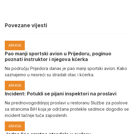
Povezane vijesti
ARHIVA
Pao manji sportski avion u Prijedoru, poginuo
poznati instruktor i njegova kćerka
Na području Prijedora danas je pao manji sportski avion. Kako
saznajemo u nesreći su stradali otac i kćerka.
ARHIVA
Incident: Potukli se pijani inspektori na proslavi
Na prednovogodišnjoj proslavi u restoranu Službe za poslove
sa strancima BiH koja je održana protekle sedmice dogodio se
incident tačnije tuča zaposlenih.
ARHIVA