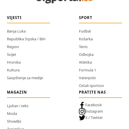
VIJESTI
SPORT
Banja Luka
Fudbal
Republika Srpska / BiH
Košarka
Region
Tenis
Svijet
Odbojka
Hronika
Atletika
Kultura
Formula 1
Saopštenje za medije
Vaterpolo
Ostali sportovi
MAGAZIN
PRATITE NAS
Facebook
Ljubav i seks
Instagram
Moda
X / Twitter
ShowBiz
Zanimljivo