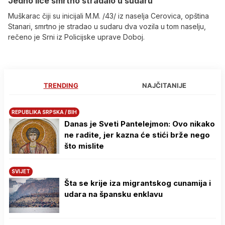
Јedno lice smrtno stradalo u sudaru
Muškarac čiji su inicijali M.M. /43/ iz naselja Cerovica, opština
Stanari, smrtno je stradao u sudaru dva vozila u tom naselju,
rečeno je Srni iz Policijske uprave Doboj.
TRENDING
NAJČITANIJE
REPUBLIKA SRPSKA / BIH
Danas je Sveti Pantelejmon: Ovo nikako
ne radite, jer kazna će stići brže nego
što mislite
SVIJET
Šta se krije iza migrantskog cunamija i
udara na špansku enklavu