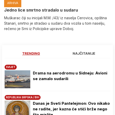
ARHIVA
Јedno lice smrtno stradalo u sudaru
Muškarac čiji su inicijali M.M. /43/ iz naselja Cerovica, opština
Stanari, smrtno je stradao u sudaru dva vozila u tom naselju,
rečeno je Srni iz Policijske uprave Doboj.
TRENDING
NAJČITANIJE
SVIJET
Drama na aerodromu u Sidneju: Avioni
se zamalo sudarili
REPUBLIKA SRPSKA / BIH
Danas je Sveti Pantelejmon: Ovo nikako
ne radite, jer kazna će stići brže nego
što mislite