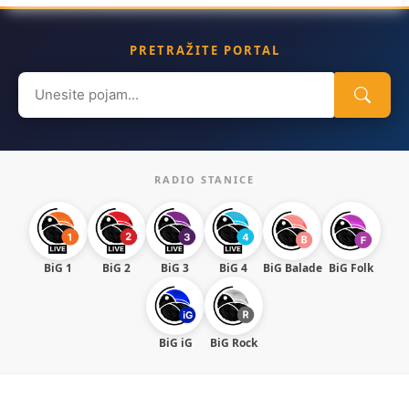
PRETRAŽITE PORTAL
Search
for:
RADIO STANICE
BiG 1
BiG 2
BiG 3
BiG 4
BiG Balade
BiG Folk
BiG iG
BiG Rock