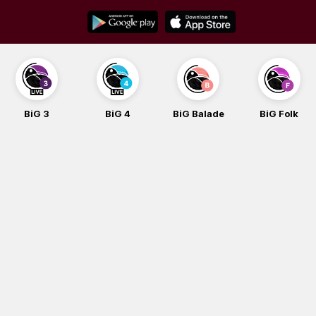
Skip
to
content
BiG 3
BiG 4
BiG Balade
BiG Folk