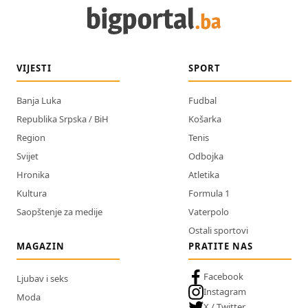
VIJESTI
SPORT
Banja Luka
Fudbal
Republika Srpska / BiH
Košarka
Region
Tenis
Svijet
Odbojka
Hronika
Atletika
Kultura
Formula 1
Saopštenje za medije
Vaterpolo
Ostali sportovi
MAGAZIN
PRATITE NAS
Facebook
Ljubav i seks
Instagram
Moda
X / Twitter