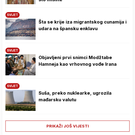
SVIJET
Šta se krije iza migrantskog cunamija i
udara na špansku enklavu
SVIJET
Objavljeni prvi snimci Modžtabe
Hamneja kao vrhovnog vođe Irana
SVIJET
Suša, preko nuklearke, ugrozila
mađarsku valutu
PRIKAŽI JOŠ VIJESTI