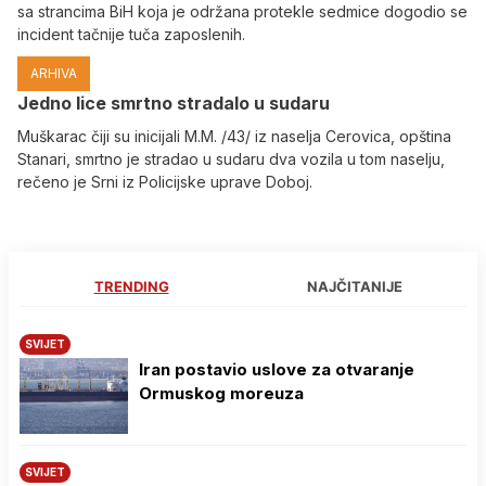
sa strancima BiH koja je održana protekle sedmice dogodio se
incident tačnije tuča zaposlenih.
ARHIVA
Јedno lice smrtno stradalo u sudaru
Muškarac čiji su inicijali M.M. /43/ iz naselja Cerovica, opština
Stanari, smrtno je stradao u sudaru dva vozila u tom naselju,
rečeno je Srni iz Policijske uprave Doboj.
TRENDING
NAJČITANIJE
SVIJET
Iran postavio uslove za otvaranje
Ormuskog moreuza
SVIJET