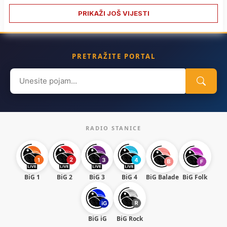
PRIKAŽI JOŠ VIJESTI
PRETRAŽITE PORTAL
Search
for:
RADIO STANICE
BiG 1
BiG 2
BiG 3
BiG 4
BiG Balade
BiG Folk
BiG iG
BiG Rock