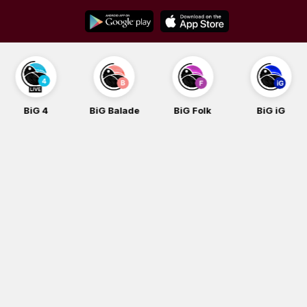
Skip
to
content
BiG 4
BiG Balade
BiG Folk
BiG iG