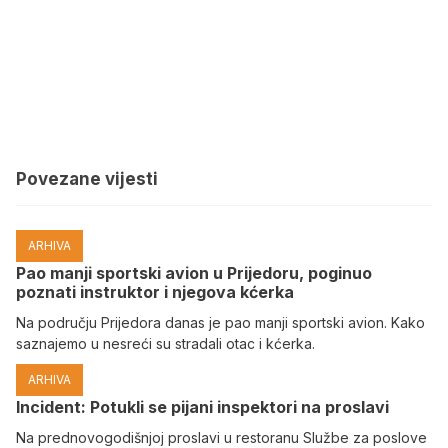
Povezane vijesti
ARHIVA
Pao manji sportski avion u Prijedoru, poginuo
poznati instruktor i njegova kćerka
Na području Prijedora danas je pao manji sportski avion. Kako
saznajemo u nesreći su stradali otac i kćerka.
ARHIVA
Incident: Potukli se pijani inspektori na proslavi
Na prednovogodišnjoj proslavi u restoranu Službe za poslove