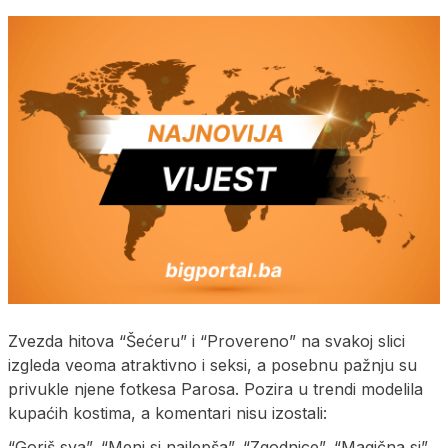
Zvezda hitova “Šećeru” i “Provereno” na svakoj slici
izgleda veoma atraktivno i seksi, a posebnu pažnju su
privukle njene fotkesa Parosa. Pozira u trendi modelila
kupaćih kostima, a komentari nisu izostali:
“Goriš sva”, “Meni si najlepša”, “Zgodnice”, “Magična si”,