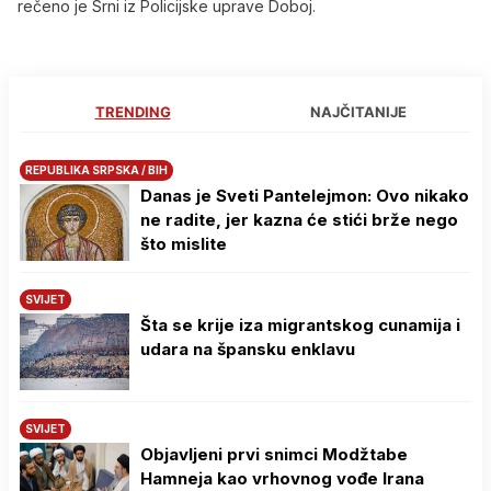
rečeno je Srni iz Policijske uprave Doboj.
TRENDING
NAJČITANIJE
REPUBLIKA SRPSKA / BIH
Danas je Sveti Pantelejmon: Ovo nikako
ne radite, jer kazna će stići brže nego
što mislite
SVIJET
Šta se krije iza migrantskog cunamija i
udara na špansku enklavu
SVIJET
Objavljeni prvi snimci Modžtabe
Hamneja kao vrhovnog vođe Irana