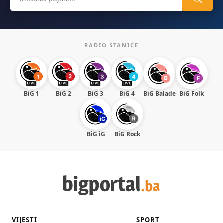
for:
RADIO STANICE
BiG 1
BiG 2
BiG 3
BiG 4
BiG Balade
BiG Folk
BiG iG
BiG Rock
VIJESTI
SPORT