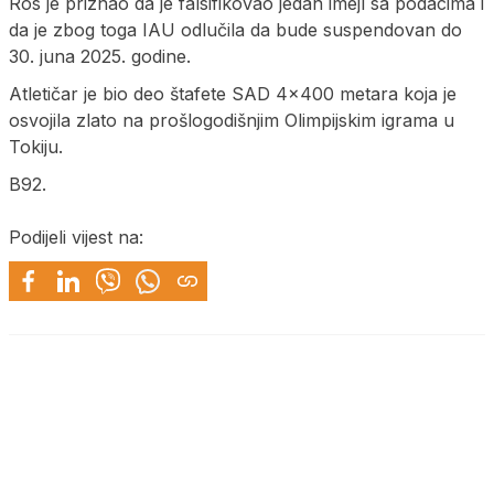
Ros je priznao da je falsifikovao jedan imejl sa podacima i
da je zbog toga IAU odlučila da bude suspendovan do
30. juna 2025. godine.
Atletičar je bio deo štafete SAD 4×400 metara koja je
osvojila zlato na prošlogodišnjim Olimpijskim igrama u
Tokiju.
B92.
Podijeli vijest na: