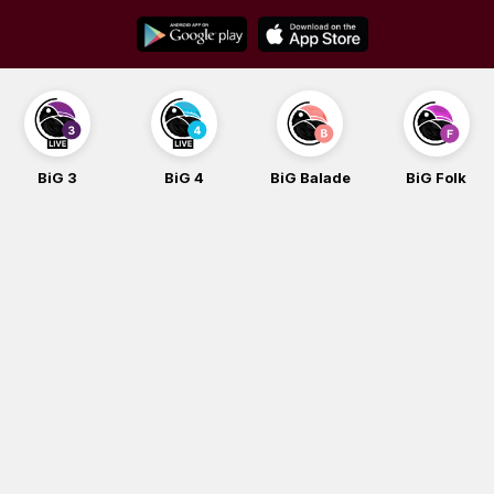
Skip
to
content
BiG 3
BiG 4
BiG Balade
BiG Folk