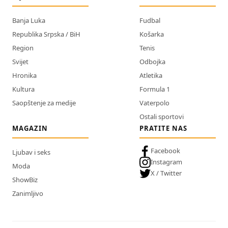
Banja Luka
Fudbal
Republika Srpska / BiH
Košarka
Region
Tenis
Svijet
Odbojka
Hronika
Atletika
Kultura
Formula 1
Saopštenje za medije
Vaterpolo
Ostali sportovi
MAGAZIN
PRATITE NAS
Facebook
Ljubav i seks
Instagram
Moda
X / Twitter
ShowBiz
Zanimljivo