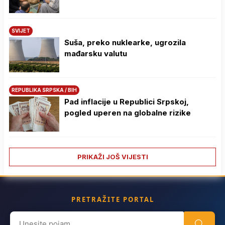
SVIJET
Suša, preko nuklearke, ugrozila
mađarsku valutu
REPUBLIKA SRPSKA / BIH
Pad inflacije u Republici Srpskoj,
pogled uperen na globalne rizike
PRIKAŽI JOŠ VIJESTI
PRETRAŽITE PORTAL
Search