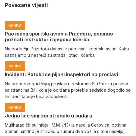
Povezane vijesti
ARHIVA
Pao manji sportski avion u Prijedoru, poginuo
poznati instruktor i njegova kćerka
Na području Prijedora danas je pao manji sportski avion. Kako
saznajemo u nesreći su stradali otac i kćerka.
ARHIVA
Incident: Potukli se pijani inspektori na proslavi
Na prednovogodišnjoj proslavi u restoranu Službe za poslove
sa strancima BiH koja je održana protekle sedmice dogodio se
incident tačnije tuča zaposlenih.
ARHIVA
Јedno lice smrtno stradalo u sudaru
Muškarac čiji su inicijali M.M. /43/ iz naselja Cerovica, opština
Stanari, smrtno je stradao u sudaru dva vozila u tom naselju,