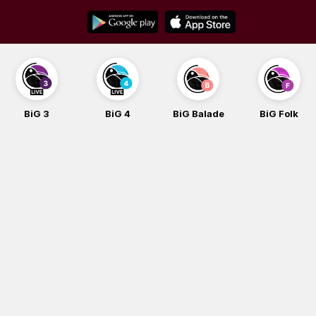
Skip
to
content
BiG 3
BiG 4
BiG Balade
BiG Folk