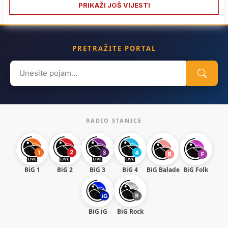
PRIKAŽI JOŠ VIJESTI
PRETRAŽITE PORTAL
Search
for:
RADIO STANICE
BiG 1
BiG 2
BiG 3
BiG 4
BiG Balade
BiG Folk
BiG iG
BiG Rock