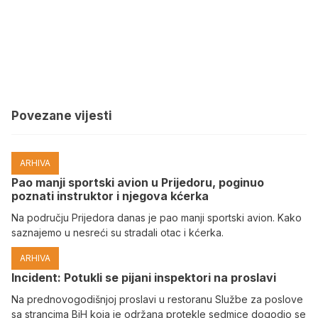
Povezane vijesti
ARHIVA
Pao manji sportski avion u Prijedoru, poginuo
poznati instruktor i njegova kćerka
Na području Prijedora danas je pao manji sportski avion. Kako
saznajemo u nesreći su stradali otac i kćerka.
ARHIVA
Incident: Potukli se pijani inspektori na proslavi
Na prednovogodišnjoj proslavi u restoranu Službe za poslove
sa strancima BiH koja je održana protekle sedmice dogodio se