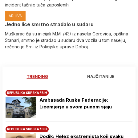
incident tačnije tuča zaposlenih.
ARHIVA
Јedno lice smrtno stradalo u sudaru
Muškarac čiji su inicijali M.M. /43/ iz naselja Cerovica, opština
Stanari, smrtno je stradao u sudaru dva vozila u tom naselju,
rečeno je Srni iz Policijske uprave Doboj.
TRENDING
NAJČITANIJE
REPUBLIKA SRPSKA / BIH
Ambasada Ruske Federacije:
Licemjerje u svom punom sjaju
REPUBLIKA SRPSKA / BIH
Dodik: Helez ekstremista koji svaku