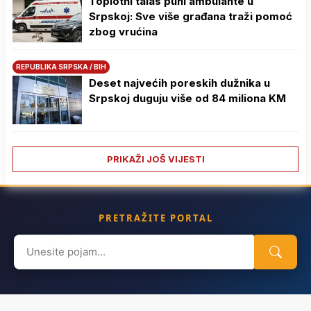
Toplotni talas puni ambulante u
Srpskoj: Sve više građana traži pomoć
zbog vrućina
REPUBLIKA SRPSKA / BIH
Deset najvećih poreskih dužnika u
Srpskoj duguju više od 84 miliona KM
PRIKAŽI JOŠ VIJESTI
PRETRAŽITE PORTAL
Search
for: