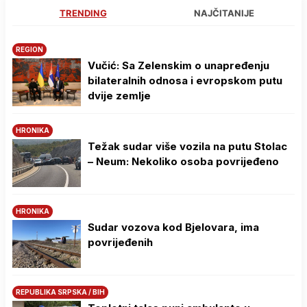
TRENDING
NAJČITANIJE
REGION
Vučić: Sa Zelenskim o unapređenju
bilateralnih odnosa i evropskom putu
dvije zemlje
HRONIKA
Težak sudar više vozila na putu Stolac
– Neum: Nekoliko osoba povrijeđeno
HRONIKA
Sudar vozova kod Bjelovara, ima
povrijeđenih
REPUBLIKA SRPSKA / BIH