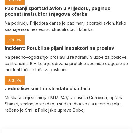
ARHIVA
Pao manji sportski avion u Prijedoru, poginuo
poznati instruktor i njegova kćerka
Na području Prijedora danas je pao manji sportski avion. Kako
saznajemo u nesreći su stradali otac i kćerka.
ARHIVA
Incident: Potukli se pijani inspektori na proslavi
Na prednovogodišnjoj proslavi u restoranu Službe za poslove
sa strancima BiH koja je održana protekle sedmice dogodio se
incident tačnije tuča zaposlenih.
ARHIVA
Јedno lice smrtno stradalo u sudaru
Muškarac čiji su inicijali M.M. /43/ iz naselja Cerovica, opština
Stanari, smrtno je stradao u sudaru dva vozila u tom naselju,
rečeno je Srni iz Policijske uprave Doboj.