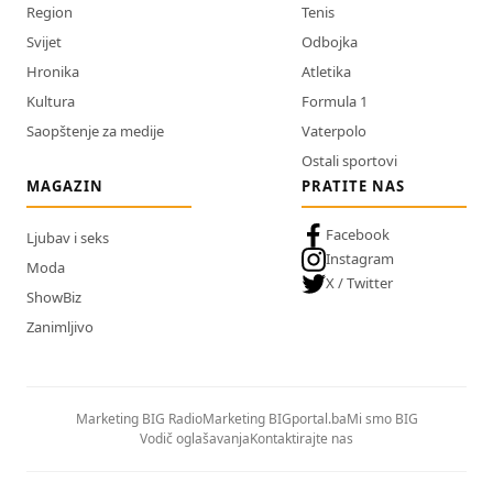
Region
Tenis
Svijet
Odbojka
Hronika
Atletika
Kultura
Formula 1
Saopštenje za medije
Vaterpolo
Ostali sportovi
MAGAZIN
PRATITE NAS
Facebook
Ljubav i seks
Instagram
Moda
X / Twitter
ShowBiz
Zanimljivo
Marketing BIG Radio
Marketing BIGportal.ba
Mi smo BIG
Vodič oglašavanja
Kontaktirajte nas