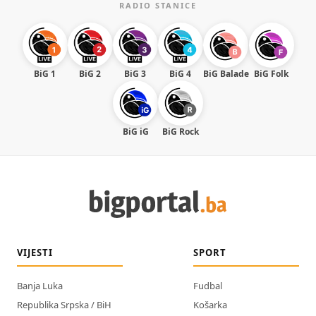
RADIO STANICE
BiG 1
BiG 2
BiG 3
BiG 4
BiG Balade
BiG Folk
BiG iG
BiG Rock
VIJESTI
SPORT
Banja Luka
Fudbal
Republika Srpska / BiH
Košarka