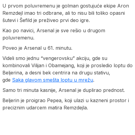
U prvom poluvremenu je golman gostujuće ekipe Aron
Remzdejl imao tri odbrane, ali to nisu bili toliko opasni
šutevi i Šefild je preživeo prvi deo igre.
Kao po navici, Arsenal je sve rešio u drugom
poluvremenu.
Poveo je Arsenal u 61. minutu.
Videli smo jednu “vengerovsku” akciju, gde su
kombinovali Vilijan i Obamejang, koji je prosledio loptu do
Beljerina, a desni bek centrira na drugu stativu,
gde
Saka glavom smešta loptu u mrežu
.
Samo tri minuta kasnije, Arsenal je duplirao prednost.
Beljerin je proigrao Pepea, koji ulazi u kazneni prostor i
preciznim udarcem matira Remzdejla.