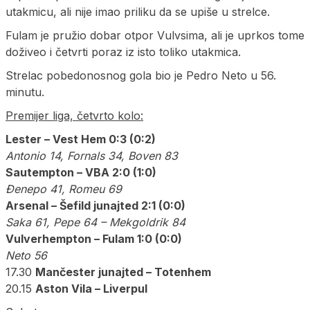
utakmicu, ali nije imao priliku da se upiše u strelce.
Fulam je pružio dobar otpor Vulvsima, ali je uprkos tome
doživeo i četvrti poraz iz isto toliko utakmica.
Strelac pobedonosnog gola bio je Pedro Neto u 56.
minutu.
Premijer liga, četvrto kolo:
Lester – Vest Hem 0:3 (0:2)
Antonio 14, Fornals 34, Boven 83
Sautempton – VBA 2:0 (1:0)
Đenepo 41, Romeu 69
Arsenal – Šefild junajted 2:1 (0:0)
Saka 61, Pepe 64 – Mekgoldrik 84
Vulverhempton – Fulam 1:0 (0:0)
Neto 56
17.30
M
ančester junajted – Totenhem
20.15
Aston Vila – Liverpul