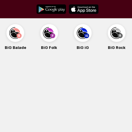
Skip
to
content
BiG Balade
BiG Folk
BiG iG
BiG Rock