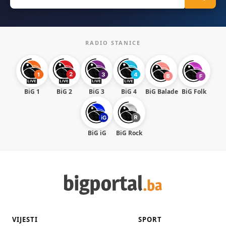
for:
RADIO STANICE
BiG 1
BiG 2
BiG 3
BiG 4
BiG Balade
BiG Folk
BiG iG
BiG Rock
VIJESTI
SPORT