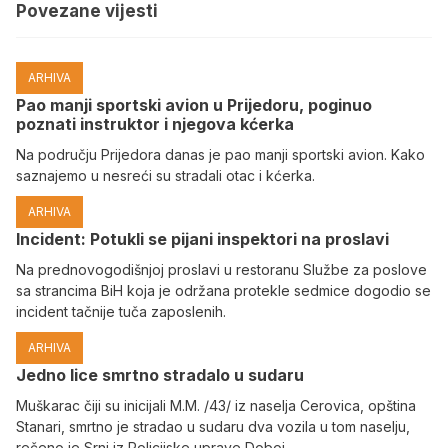
Povezane vijesti
ARHIVA
Pao manji sportski avion u Prijedoru, poginuo
poznati instruktor i njegova kćerka
Na području Prijedora danas je pao manji sportski avion. Kako
saznajemo u nesreći su stradali otac i kćerka.
ARHIVA
Incident: Potukli se pijani inspektori na proslavi
Na prednovogodišnjoj proslavi u restoranu Službe za poslove
sa strancima BiH koja je održana protekle sedmice dogodio se
incident tačnije tuča zaposlenih.
ARHIVA
Јedno lice smrtno stradalo u sudaru
Muškarac čiji su inicijali M.M. /43/ iz naselja Cerovica, opština
Stanari, smrtno je stradao u sudaru dva vozila u tom naselju,
rečeno je Srni iz Policijske uprave Doboj.