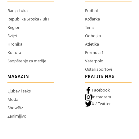
Banja Luka
Fudbal
Republika Srpska / BiH
Košarka
Region
Tenis
Svijet
Odbojka
Hronika
Atletika
Kultura
Formula 1
Saopštenje za medije
Vaterpolo
Ostali sportovi
MAGAZIN
PRATITE NAS
Facebook
Ljubav i seks
Instagram
Moda
X / Twitter
ShowBiz
Zanimljivo