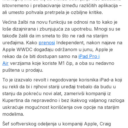
istovremeno i prebacivanje između različitih aplikacija –
ali umesto pohvala pretrpela je ozbiljne kritike.
Većina žalbi na novu funkciju se odnosi na to kako je
loše dizajnirana i zbunjujuća za upotrebu. Mnogi su se
takođe žalili da im smeta to što ne radi na starijim
uređajima. Kako
prenosi
Independent, nakon najave na
Apple WWDC događaju održanom u junu, Apple je
rekao da će biti dostupan samo na
iPad Pro i
Air
verzijama koje koriste M1 čip, a oba su nedavno
puštena u prodaju.
To je izazvalo revolt i negodovanje korisnika iPad-a koji
su rekli da bi i njihovi stariji uređaji trebalo da budu u
stanju da pokreću novi alat, zamerivši kompaniji iz
Kupertina da nepravedno i bez ikakvog valjanog razloga
uskraćuje mogućnost korišćenja ove opcije na starijim
modelima.
Šef softverskog odeljenja u kompaniji Apple, Craig