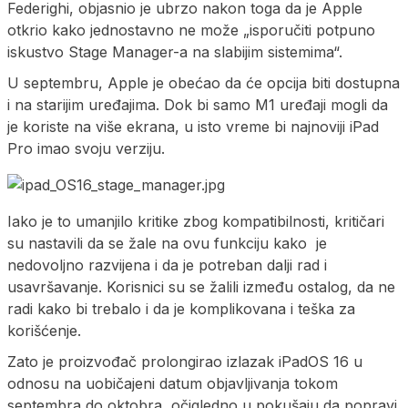
Federighi, objasnio je ubrzo nakon toga da je Apple
otkrio kako jednostavno ne može „isporučiti potpuno
iskustvo Stage Manager-a na slabijim sistemima“.
U septembru, Apple je obećao da će opcija biti dostupna
i na starijim uređajima. Dok bi samo M1 uređaji mogli da
je koriste na više ekrana, u isto vreme bi najnoviji iPad
Pro imao svoju verziju.
Iako je to umanjilo kritike zbog kompatibilnosti, kritičari
su nastavili da se žale na ovu funkciju kako je
nedovoljno razvijena i da je potreban dalji rad i
usavršavanje. Korisnici su se žalili između ostalog, da ne
radi kako bi trebalo i da je komplikovana i teška za
korišćenje.
Zato je proizvođač prolongirao izlazak iPadOS 16 u
odnosu na uobičajeni datum objavljivanja tokom
septembra do oktobra, očigledno u pokušaju da popravi