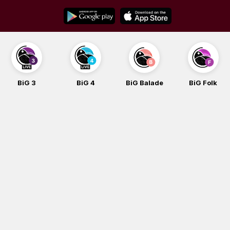
Skip
to
content
BiG 3
BiG 4
BiG Balade
BiG Folk