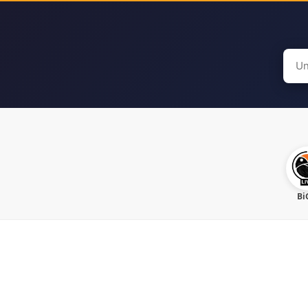
Sear
for:
Bi