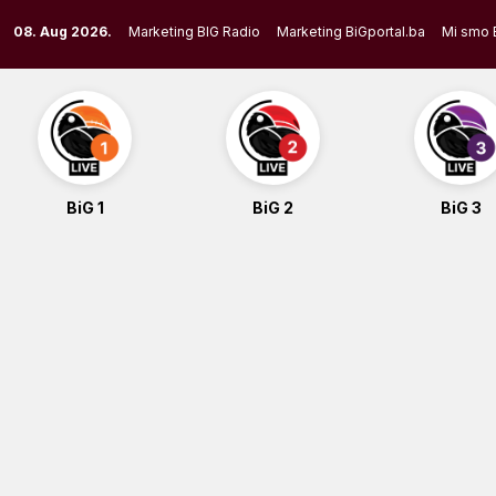
Skip
08. Aug 2026.
Marketing BIG Radio
Marketing BiGportal.ba
Mi smo 
to
content
BiG 1
BiG 2
BiG 3