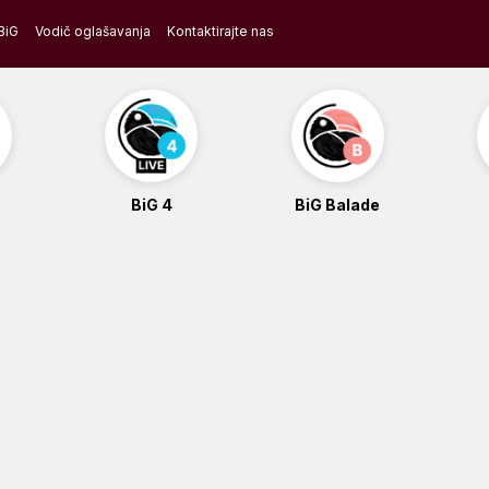
BiG
Vodič oglašavanja
Kontaktirajte nas
BiG 4
BiG Balade