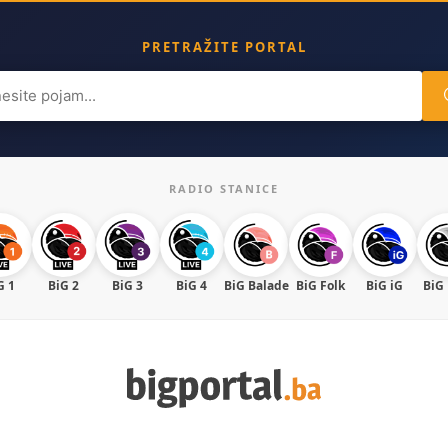
PRETRAŽITE PORTAL
ch
RADIO STANICE
G 1
BiG 2
BiG 3
BiG 4
BiG Balade
BiG Folk
BiG iG
BiG