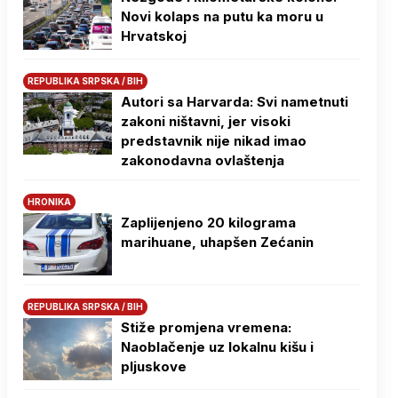
Novi kolaps na putu ka moru u
Hrvatskoj
REPUBLIKA SRPSKA / BIH
Autori sa Harvarda: Svi nametnuti
zakoni ništavni, jer visoki
predstavnik nije nikad imao
zakonodavna ovlaštenja
HRONIKA
Zaplijenjeno 20 kilograma
marihuane, uhapšen Zećanin
REPUBLIKA SRPSKA / BIH
Stiže promjena vremena:
Naoblačenje uz lokalnu kišu i
pljuskove