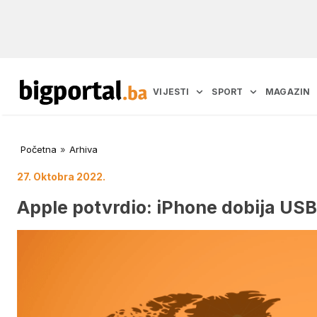
VIJESTI
SPORT
MAGAZIN
Početna
»
Arhiva
27. Oktobra 2022.
Apple potvrdio: iPhone dobija USB