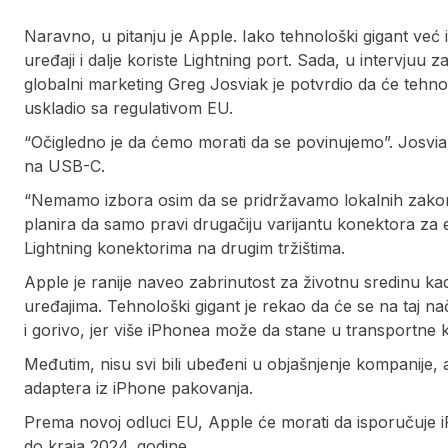
Naravno, u pitanju je Apple. Iako tehnološki gigant ve
uređaji i dalje koriste Lightning port. Sada, u intervjuu z
globalni marketing Greg Josviak je potvrdio da će tehn
uskladio sa regulativom EU.
“Očigledno je da ćemo morati da se povinujemo”. Josviak 
na USB-C.
“Nemamo izbora osim da se pridržavamo lokalnih zakona”
planira da samo pravi drugačiju varijantu konektora za 
Lightning konektorima na drugim tržištima.
Apple je ranije naveo zabrinutost za životnu sredinu ka
uređajima. Tehnološki gigant je rekao da će se na taj na
i gorivo, jer više iPhonea može da stane u transportne 
Međutim, nisu svi bili ubeđeni u objašnjenje kompanije, 
adaptera iz iPhone pakovanja.
Prema novoj odluci EU, Apple će morati da isporučuje 
do kraja 2024. godine.