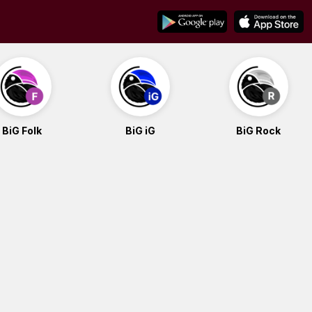
BiG Folk
BiG iG
BiG Rock