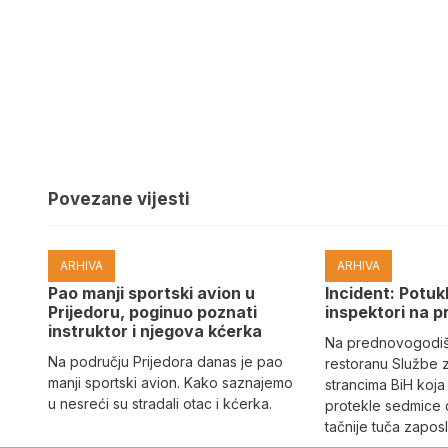
Povezane vijesti
ARHIVA
ARHIVA
Pao manji sportski avion u
Incident: Potukl
Prijedoru, poginuo poznati
inspektori na p
instruktor i njegova kćerka
Na prednovogodišn
Na području Prijedora danas je pao
restoranu Službe 
manji sportski avion. Kako saznajemo
strancima BiH koja
u nesreći su stradali otac i kćerka.
protekle sedmice 
tačnije tuča zaposl