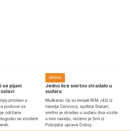
ARHIVA
i se pijani
Јedno lice smrtno stradalo u
roslavi
sudaru
joj proslavi u
Muškarac čiji su inicijali M.M. /43/ iz
za poslove sa
naselja Cerovica, opština Stanari,
 je održana
smrtno je stradao u sudaru dva vozila
dogodio se incident
u tom naselju, rečeno je Srni iz
enih.
Policijske uprave Doboj.