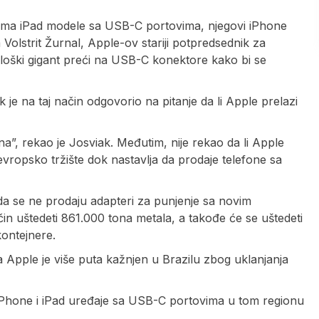
ć ima iPad modele sa USB-C portovima, njegovi iPhone
a Volstrit Žurnal, Apple-ov stariji potpredsednik za
ološki gigant preći na USB-C konektore kako bi se
je na taj način odgovorio na pitanje da li Apple prelazi
, rekao je Josviak. Međutim, nije rekao da li Apple
evropsko tržište dok nastavlja da prodaje telefone sa
da se ne prodaju adapteri za punjenje sa novim
čin uštedeti 861.000 tona metala, a takođe će se uštedeti
kontejnere.
a Apple je više puta kažnjen u Brazilu zbog uklanjanja
iPhone i iPad uređaje sa USB-C portovima u tom regionu