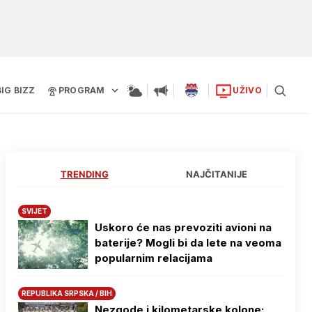
BIG BIZZ
PROGRAM
UŽIVO
TRENDING
NAJČITANIJE
SVIJET
Uskoro će nas prevoziti avioni na
baterije? Mogli bi da lete na veoma
popularnim relacijama
REPUBLIKA SRPSKA / BIH
Nezgode i kilometarske kolone: