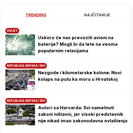
TRENDING
NAJČITANIJE
SVIJET
Uskoro će nas prevoziti avioni na
baterije? Mogli bi da lete na veoma
popularnim relacijama
REPUBLIKA SRPSKA / BIH
Nezgode i kilometarske kolone: Novi
kolaps na putu ka moru u Hrvatskoj
REPUBLIKA SRPSKA / BIH
Autori sa Harvarda: Svi nametnuti
zakoni ništavni, jer visoki predstavnik
nije nikad imao zakonodavna ovlaštenja