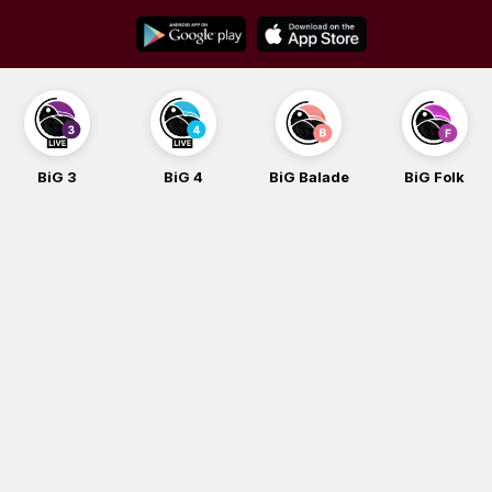
Skip
to
content
BiG 3
BiG 4
BiG Balade
BiG Folk