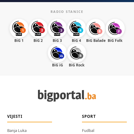
RADIO STANICE
BiG 1
BiG 2
BiG 3
BiG 4
BiG Balade
BiG Folk
BiG iG
BiG Rock
VIJESTI
SPORT
Banja Luka
Fudbal