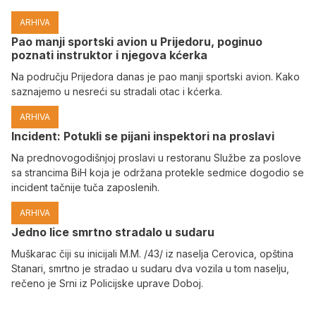
ARHIVA
Pao manji sportski avion u Prijedoru, poginuo
poznati instruktor i njegova kćerka
Na području Prijedora danas je pao manji sportski avion. Kako
saznajemo u nesreći su stradali otac i kćerka.
ARHIVA
Incident: Potukli se pijani inspektori na proslavi
Na prednovogodišnjoj proslavi u restoranu Službe za poslove
sa strancima BiH koja je održana protekle sedmice dogodio se
incident tačnije tuča zaposlenih.
ARHIVA
Јedno lice smrtno stradalo u sudaru
Muškarac čiji su inicijali M.M. /43/ iz naselja Cerovica, opština
Stanari, smrtno je stradao u sudaru dva vozila u tom naselju,
rečeno je Srni iz Policijske uprave Doboj.