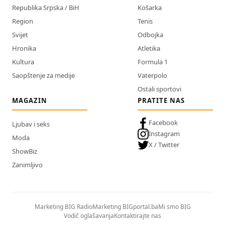
Republika Srpska / BiH
Košarka
Region
Tenis
Svijet
Odbojka
Hronika
Atletika
Kultura
Formula 1
Saopštenje za medije
Vaterpolo
Ostali sportovi
MAGAZIN
PRATITE NAS
Facebook
Ljubav i seks
Instagram
Moda
X / Twitter
ShowBiz
Zanimljivo
Marketing BIG Radio
Marketing BIGportal.ba
Mi smo BIG
Vodič oglašavanja
Kontaktirajte nas