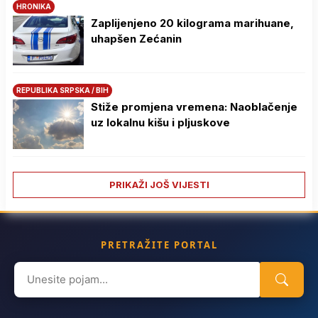
HRONIKA
Zaplijenjeno 20 kilograma marihuane,
uhapšen Zećanin
REPUBLIKA SRPSKA / BIH
Stiže promjena vremena: Naoblačenje
uz lokalnu kišu i pljuskove
PRIKAŽI JOŠ VIJESTI
PRETRAŽITE PORTAL
Search
for: