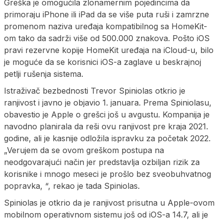
Greška je omogućila zlonamernim pojedincima da
primoraju iPhone ili iPad da se više puta ruši i zamrzne
promenom naziva uređaja kompatibilnog sa HomeKit-
om tako da sadrži više od 500.000 znakova. Pošto iOS
pravi rezervne kopije HomeKit uređaja na iCloud-u, bilo
je moguće da se korisnici iOS-a zaglave u beskrajnoj
petlji rušenja sistema.
Istraživač bezbednosti Trevor Spiniolas otkrio je
ranjivost i javno je objavio 1. januara. Prema Spiniolasu,
obavestio je Apple o grešci još u avgustu. Kompanija je
navodno planirala da reši ovu ranjivost pre kraja 2021.
godine, ali je kasnije odložila ispravku za početak 2022.
„Verujem da se ovom greškom postupa na
neodgovarajući način jer predstavlja ozbiljan rizik za
korisnike i mnogo meseci je prošlo bez sveobuhvatnog
popravka, “, rekao je tada Spiniolas.
Spiniolas je otkrio da je ranjivost prisutna u Apple-ovom
mobilnom operativnom sistemu još od iOS-a 14.7, ali je