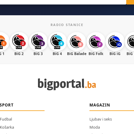
RADIO STANICE
G 1
BiG 2
BiG 3
BiG 4
BiG Balade
BiG Folk
BiG iG
BiG
SPORT
MAGAZIN
Fudbal
Ljubav i seks
Košarka
Moda