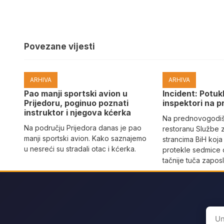
Povezane vijesti
ARHIVA
ARHIVA
Pao manji sportski avion u
Incident: Potukl
Prijedoru, poginuo poznati
inspektori na p
instruktor i njegova kćerka
Na prednovogodišn
Na području Prijedora danas je pao
restoranu Službe 
manji sportski avion. Kako saznajemo
strancima BiH koja
u nesreći su stradali otac i kćerka.
protekle sedmice 
tačnije tuča zaposl
Sear