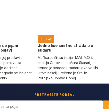
ARHIVA
i se pijani
Јedno lice smrtno stradalo u
roslavi
sudaru
joj proslavi u
Muškarac čiji su inicijali M.M. /43/ iz
za poslove sa
naselja Cerovica, opština Stanari,
 je održana
smrtno je stradao u sudaru dva vozila
dogodio se incident
u tom naselju, rečeno je Srni iz
enih.
Policijske uprave Doboj.
PRETRAŽITE PORTAL
ch