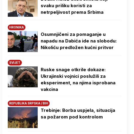
svaku priliku koristi za
netrpeljivost prema Srbima
HRONIKA
Osumnjičeni za pomaganje u
napadu na Dabića ide na slobodu:
Nikoliću predložen kućni pritvor
SVIJET
Ruske snage otkrile dokaze:
Ukrajinski vojnici poslužili za
eksperiment, na njima isprobana
vakcina
REPUBLIKA SRPSKA / BIH
Trebinje: Borba uspjela, situacija
sa požarom pod kontrolom