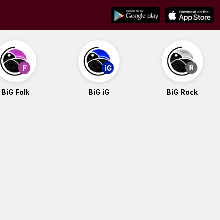
BiG Folk
BiG iG
BiG Rock