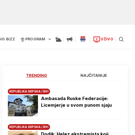
BIG BIZZ
PROGRAM
UŽIVO
TRENDING
NAJČITANIJE
REPUBLIKA SRPSKA / BIH
Ambasada Ruske Federacije:
Licemjerje u svom punom sjaju
REPUBLIKA SRPSKA / BIH
Dodik: Helez ekstremista koji