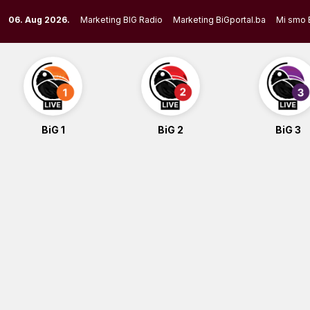
Skip
06. Aug 2026.
Marketing BIG Radio
Marketing BiGportal.ba
Mi smo 
to
content
BiG 1
BiG 2
BiG 3