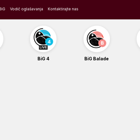
BiG
Vodič oglašavanja
Kontaktirajte nas
BiG 4
BiG Balade