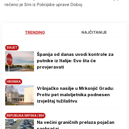
rečeno je Srni iz Policijske uprave Doboj.
TRENDING
NAJČITANIJE
SVIJET
Španija od danas uvodi kontrole za
putnike iz Italije: Evo šta će
provjeravati
HRONIKA
Vršnjačko nasilje u Mrkonjić Gradu:
Protiv pet maloljetnika podnesen
izvještaj tužilaštvu
REPUBLIKA SRPSKA / BIH
Na većini graničnih prelaza pojačan
saobraćaj