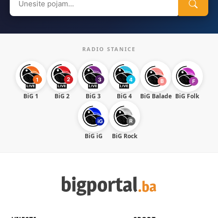
for:
RADIO STANICE
BiG 1
BiG 2
BiG 3
BiG 4
BiG Balade
BiG Folk
BiG iG
BiG Rock