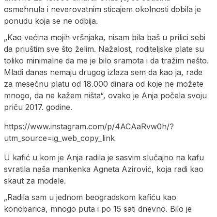
osmehnula i neverovatnim sticajem okolnosti dobila je
ponudu koja se ne odbija.
„Kao većina mojih vršnjaka, nisam bila baš u prilici sebi
da priuštim sve što želim. Nažalost, roditeljske plate su
toliko minimalne da me je bilo sramota i da tražim nešto.
Mladi danas nemaju drugog izlaza sem da kao ja, rade
za mesečnu platu od 18.000 dinara od koje ne možete
mnogo, da ne kažem ništa“, ovako je Anja počela svoju
priču 2017. godine.
https://www.instagram.com/p/4ACAaRvw0h/?
utm_source=ig_web_copy_link
U kafić u kom je Anja radila je sasvim slučajno na kafu
svratila naša mankenka Agneta Azirović, koja radi kao
skaut za modele.
„Radila sam u jednom beogradskom kafiću kao
konobarica, mnogo puta i po 15 sati dnevno. Bilo je