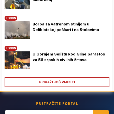
REGION
Borba sa vatrenom stihijom u
Deliblatskoj peščari i na Stolovima
REGION
U Gornjem Selištu kod Gline parastos
za 56 srpskih civilnih žrtava
PRIKAŽI JOŠ VIJESTI
PRETRAŽITE PORTAL
Search