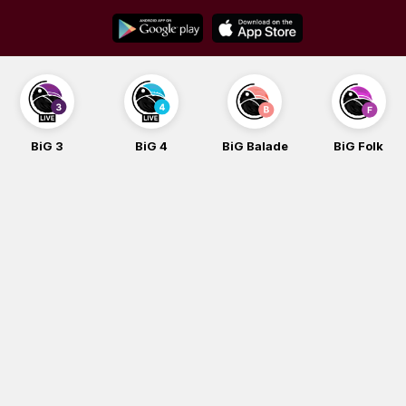
Skip
to
content
BiG 3
BiG 4
BiG Balade
BiG Folk