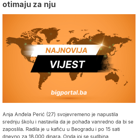
otimaju za nju
Anja Anđela Perić (27) svojevremeno je napustila
srednju školu i nastavila da je pohađa vanredno da bi se
zaposlila. Radila je u kafiću u Beogradu i po 15 sati
dnevno za 18.000 dinara. Onda joj se sudbina