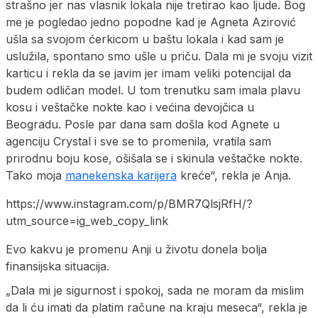
strašno jer nas vlasnik lokala nije tretirao kao ljude. Bog
me je pogledao jedno popodne kad je Agneta Azirović
ušla sa svojom ćerkicom u baštu lokala i kad sam je
uslužila, spontano smo ušle u priču. Dala mi je svoju vizit
karticu i rekla da se javim jer imam veliki potencijal da
budem odličan model. U tom trenutku sam imala plavu
kosu i veštačke nokte kao i većina devojčica u
Beogradu. Posle par dana sam došla kod Agnete u
agenciju Crystal i sve se to promenila, vratila sam
prirodnu boju kose, ošišala se i skinula veštačke nokte.
Tako moja
manekenska karijera
kreće“, rekla je Anja.
https://www.instagram.com/p/BMR7QlsjRfH/?
utm_source=ig_web_copy_link
Evo kakvu je promenu Anji u životu donela bolja
finansijska situacija.
„Dala mi je sigurnost i spokoj, sada ne moram da mislim
da li ću imati da platim račune na kraju meseca“, rekla je