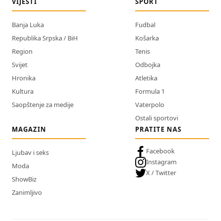
VIJESTI
SPORT
Banja Luka
Fudbal
Republika Srpska / BiH
Košarka
Region
Tenis
Svijet
Odbojka
Hronika
Atletika
Kultura
Formula 1
Saopštenje za medije
Vaterpolo
Ostali sportovi
MAGAZIN
PRATITE NAS
Facebook
Ljubav i seks
Instagram
Moda
X / Twitter
ShowBiz
Zanimljivo