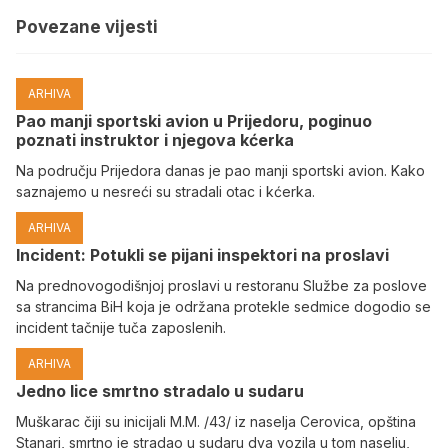
Povezane vijesti
ARHIVA
Pao manji sportski avion u Prijedoru, poginuo
poznati instruktor i njegova kćerka
Na području Prijedora danas je pao manji sportski avion. Kako
saznajemo u nesreći su stradali otac i kćerka.
ARHIVA
Incident: Potukli se pijani inspektori na proslavi
Na prednovogodišnjoj proslavi u restoranu Službe za poslove
sa strancima BiH koja je održana protekle sedmice dogodio se
incident tačnije tuča zaposlenih.
ARHIVA
Јedno lice smrtno stradalo u sudaru
Muškarac čiji su inicijali M.M. /43/ iz naselja Cerovica, opština
Stanari, smrtno je stradao u sudaru dva vozila u tom naselju,