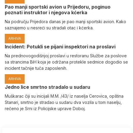
Pao manji sportski avion u Prijedoru, poginuo
poznati instruktor i njegova kćerka
Na području Prijedora danas je pao manji sportski avion. Kako
saznajemo u nesreći su stradali otac i kćerka.
ARHIVA
Incident: Potukli se pijani inspektori na proslavi
Na prednovogodišnjoj proslavi u restoranu Službe za poslove
sa strancima BiH koja je održana protekle sedmice dogodio se
incident tačnije tuča zaposlenih.
ARHIVA
Јedno lice smrtno stradalo u sudaru
Muškarac čiji su inicijali M.M. /43/ iz naselja Cerovica, opština
Stanari, smrtno je stradao u sudaru dva vozila u tom naselju,
rečeno je Srni iz Policijske uprave Doboj.