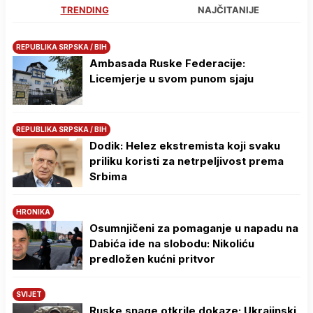
TRENDING
NAJČITANIJE
REPUBLIKA SRPSKA / BIH
Ambasada Ruske Federacije:
Licemjerje u svom punom sjaju
REPUBLIKA SRPSKA / BIH
Dodik: Helez ekstremista koji svaku
priliku koristi za netrpeljivost prema
Srbima
HRONIKA
Osumnjičeni za pomaganje u napadu na
Dabića ide na slobodu: Nikoliću
predložen kućni pritvor
SVIJET
Ruske snage otkrile dokaze: Ukrajinski