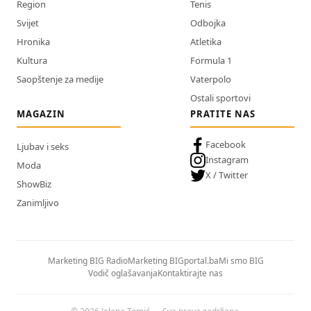
Region
Tenis
Svijet
Odbojka
Hronika
Atletika
Kultura
Formula 1
Saopštenje za medije
Vaterpolo
Ostali sportovi
MAGAZIN
PRATITE NAS
Facebook
Ljubav i seks
Instagram
Moda
X / Twitter
ShowBiz
Zanimljivo
Marketing BIG Radio
Marketing BIGportal.ba
Mi smo BIG
Vodič oglašavanja
Kontaktirajte nas