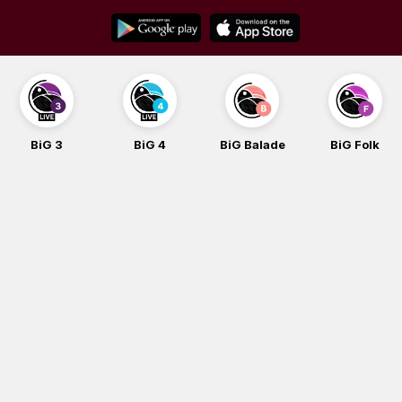
Skip
to
content
BiG 3
BiG 4
BiG Balade
BiG Folk