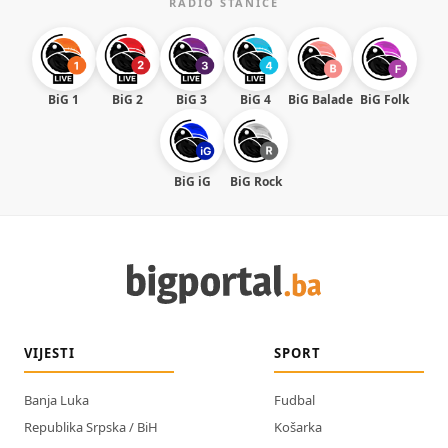
RADIO STANICE
BiG 1
BiG 2
BiG 3
BiG 4
BiG Balade
BiG Folk
BiG iG
BiG Rock
VIJESTI
SPORT
Banja Luka
Fudbal
Republika Srpska / BiH
Košarka