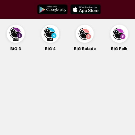
Skip
to
content
BiG 3
BiG 4
BiG Balade
BiG Folk