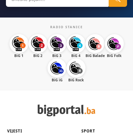
for:
RADIO STANICE
BiG 1
BiG 2
BiG 3
BiG 4
BiG Balade
BiG Folk
BiG iG
BiG Rock
VIJESTI
SPORT