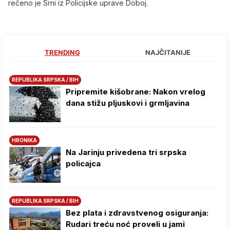
rečeno je Srni iz Policijske uprave Doboj.
TRENDING
NAJČITANIJE
REPUBLIKA SRPSKA / BIH
Pripremite kišobrane: Nakon vrelog
dana stižu pljuskovi i grmljavina
HRONIKA
Na Јarinju privedena tri srpska
policajca
REPUBLIKA SRPSKA / BIH
Bez plata i zdravstvenog osiguranja:
Rudari treću noć proveli u jami