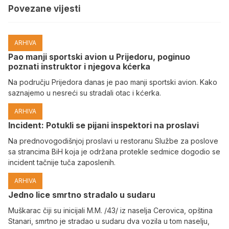
Povezane vijesti
ARHIVA
Pao manji sportski avion u Prijedoru, poginuo
poznati instruktor i njegova kćerka
Na području Prijedora danas je pao manji sportski avion. Kako
saznajemo u nesreći su stradali otac i kćerka.
ARHIVA
Incident: Potukli se pijani inspektori na proslavi
Na prednovogodišnjoj proslavi u restoranu Službe za poslove
sa strancima BiH koja je održana protekle sedmice dogodio se
incident tačnije tuča zaposlenih.
ARHIVA
Јedno lice smrtno stradalo u sudaru
Muškarac čiji su inicijali M.M. /43/ iz naselja Cerovica, opština
Stanari, smrtno je stradao u sudaru dva vozila u tom naselju,