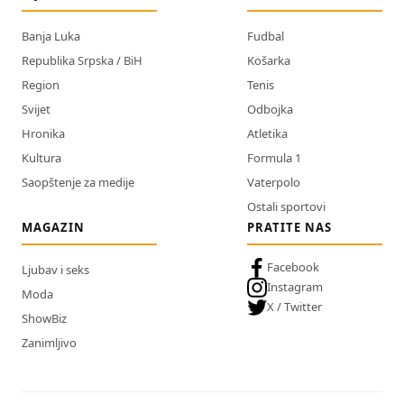
Banja Luka
Fudbal
Republika Srpska / BiH
Košarka
Region
Tenis
Svijet
Odbojka
Hronika
Atletika
Kultura
Formula 1
Saopštenje za medije
Vaterpolo
Ostali sportovi
MAGAZIN
PRATITE NAS
Facebook
Ljubav i seks
Instagram
Moda
X / Twitter
ShowBiz
Zanimljivo