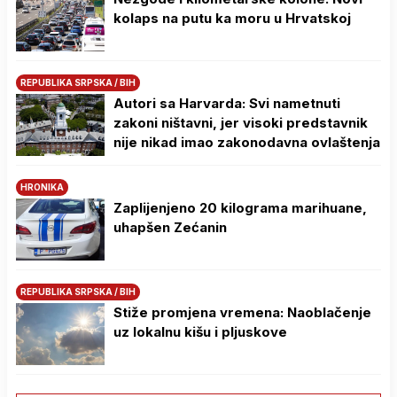
kolaps na putu ka moru u Hrvatskoj
REPUBLIKA SRPSKA / BIH
Autori sa Harvarda: Svi nametnuti
zakoni ništavni, jer visoki predstavnik
nije nikad imao zakonodavna ovlaštenja
HRONIKA
Zaplijenjeno 20 kilograma marihuane,
uhapšen Zećanin
REPUBLIKA SRPSKA / BIH
Stiže promjena vremena: Naoblačenje
uz lokalnu kišu i pljuskove