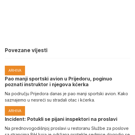
Povezane vijesti
ARHIVA
Pao manji sportski avion u Prijedoru, poginuo
poznati instruktor i njegova kćerka
Na području Prijedora danas je pao manji sportski avion. Kako
saznajemo u nesreći su stradali otac i kćerka.
ARHIVA
Incident: Potukli se pijani inspektori na proslavi
Na prednovogodišnjoj proslavi u restoranu Službe za poslove
sa strancima BiH koja je održana protekle sedmice dogodio se