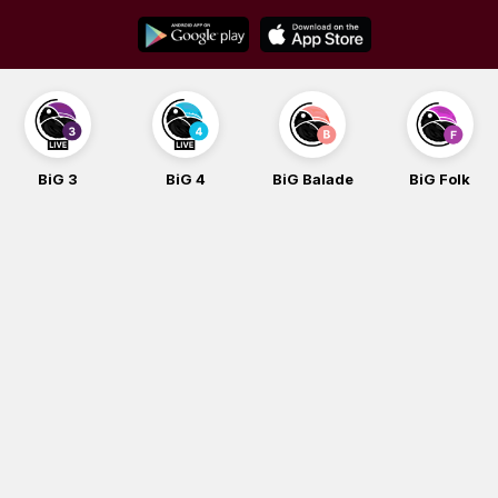
Skip
to
content
BiG 4
BiG Balade
BiG Folk
BiG iG