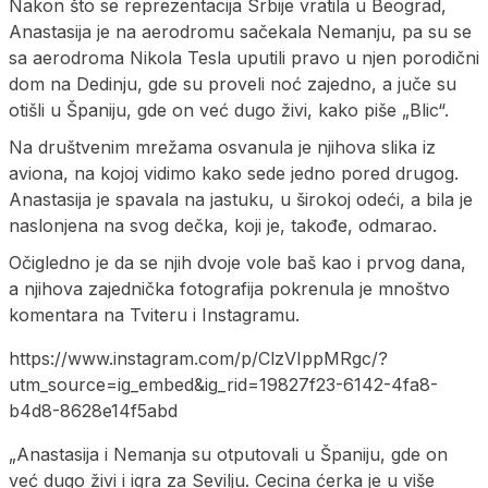
Nakon što se reprezentacija Srbije vratila u Beograd,
Anastasija je na aerodromu sačekala Nemanju, pa su se
sa aerodroma Nikola Tesla uputili pravo u njen porodični
dom na Dedinju, gde su proveli noć zajedno, a juče su
otišli u Španiju, gde on već dugo živi, kako piše „Blic“.
Na društvenim mrežama osvanula je njihova slika iz
aviona, na kojoj vidimo kako sede jedno pored drugog.
Anastasija je spavala na jastuku, u širokoj odeći, a bila je
naslonjena na svog dečka, koji je, takođe, odmarao.
Očigledno je da se njih dvoje vole baš kao i prvog dana,
a njihova zajednička fotografija pokrenula je mnoštvo
komentara na Tviteru i Instagramu.
https://www.instagram.com/p/ClzVIppMRgc/?
utm_source=ig_embed&ig_rid=19827f23-6142-4fa8-
b4d8-8628e14f5abd
„Anastasija i Nemanja su otputovali u Španiju, gde on
već dugo živi i igra za Sevilju. Cecina ćerka je u više