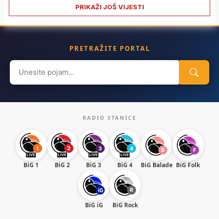
PRIKAŽI JOŠ VIJESTI
PRETRAŽITE PORTAL
Search
for:
RADIO STANICE
BiG 1
BiG 2
BiG 3
BiG 4
BiG Balade
BiG Folk
BiG iG
BiG Rock