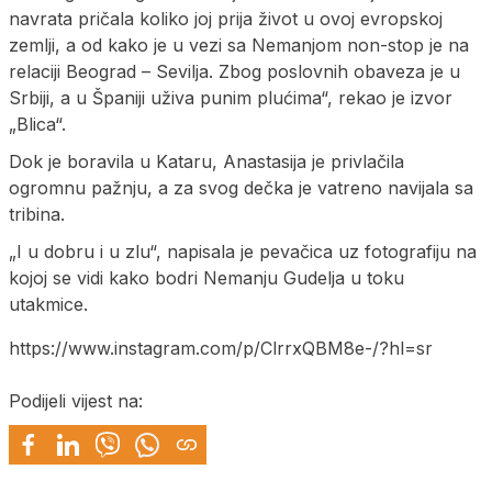
navrata pričala koliko joj prija život u ovoj evropskoj
zemlji, a od kako je u vezi sa Nemanjom non-stop je na
relaciji Beograd – Sevilja. Zbog poslovnih obaveza je u
Srbiji, a u Španiji uživa punim plućima“, rekao je izvor
„Blica“.
Dok je boravila u Kataru, Anastasija je privlačila
ogromnu pažnju, a za svog dečka je vatreno navijala sa
tribina.
„I u dobru i u zlu“, napisala je pevačica uz fotografiju na
kojoj se vidi kako bodri Nemanju Gudelja u toku
utakmice.
https://www.instagram.com/p/ClrrxQBM8e-/?hl=sr
Podijeli vijest na: