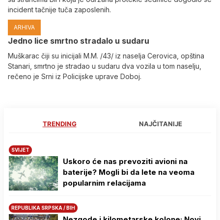
incident tačnije tuča zaposlenih.
ARHIVA
Јedno lice smrtno stradalo u sudaru
Muškarac čiji su inicijali M.M. /43/ iz naselja Cerovica, opština
Stanari, smrtno je stradao u sudaru dva vozila u tom naselju,
rečeno je Srni iz Policijske uprave Doboj.
TRENDING
NAJČITANIJE
SVIJET
Uskoro će nas prevoziti avioni na
baterije? Mogli bi da lete na veoma
popularnim relacijama
REPUBLIKA SRPSKA / BIH
Nezgode i kilometarske kolone: Novi